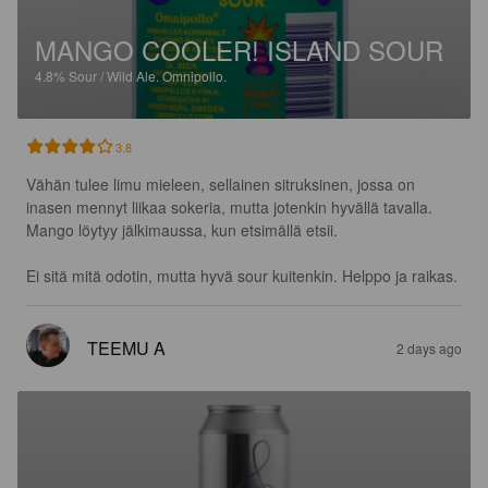
MANGO COOLER! ISLAND SOUR
4.8%
Sour / Wild Ale.
Omnipollo.
3.8
Vähän tulee limu mieleen, sellainen sitruksinen, jossa on 
inasen mennyt liikaa sokeria, mutta jotenkin hyvällä tavalla. 
Mango löytyy jälkimaussa, kun etsimällä etsii.

Ei sitä mitä odotin, mutta hyvä sour kuitenkin. Helppo ja raikas.
TEEMU A
2 days ago