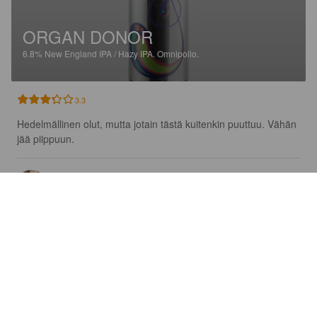
ORGAN DONOR
6.8%
New England IPA / Hazy IPA.
Omnipollo.
3.3
Hedelmällinen olut, mutta jotain tästä kuitenkin puuttuu. Vähän 
jää piippuun.
HEIDAAM
2 days ago
JOY OBJECTS HOUSE PILSNER