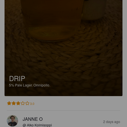
DRIP
5%
Pale Lager.
Omnipollo.
3.0
JANNE O
2 days ago
@ Alko Kolmisoppi