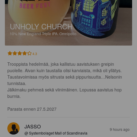
UNHOLY CHURCH
10%
New England Triple IPA.
Omnipollo.
4.3
Trooppista hedelmää, joka kallistuu aavistuksen greipin 
puolelle. Aivan kuin taustalla olisi karviaista, mikä oli yllätys. 
Taustavoimissa myös sitrusta sekä pippurisuutta…Nelsonin 
tunnistaa.

Jälkimaku pehmeä sekä viinimäinen. Lopussa aavistus hop 
burnia.

Parasta ennen 27.5.2027
JASSO
9 hours ago
@ Systembolaget Mall of Scandinavia