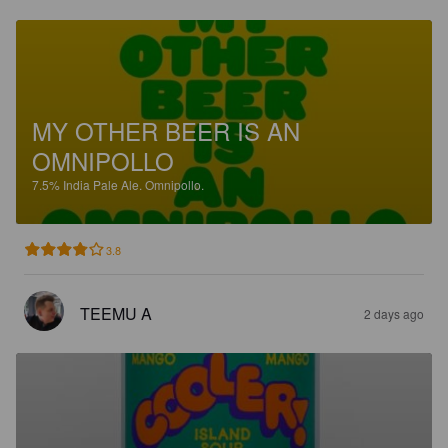
MY OTHER BEER IS AN
OMNIPOLLO
7.5%
India Pale Ale.
Omnipollo.
3.8
TEEMU A
2 days ago