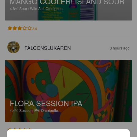
MANGO COOLER! ISLAND SOUR
4.8%
Sour / Wild Ale.
Omnipollo.
3.0
FALCONSLUKAREN
3 hours ago
FLORA SESSION IPA
4.4%
Session IPA.
Omnipollo.
3.5