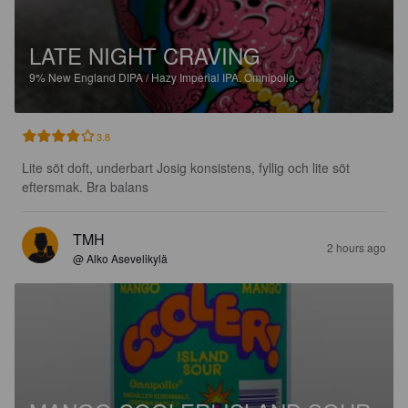
LATE NIGHT CRAVING
9%
New England DIPA / Hazy Imperial IPA.
Omnipollo.
3.8
Lite söt doft, underbart Josig konsistens, fyllig och lite söt 
eftersmak. Bra balans
TMH
2 hours ago
@ Alko Asevelikylä