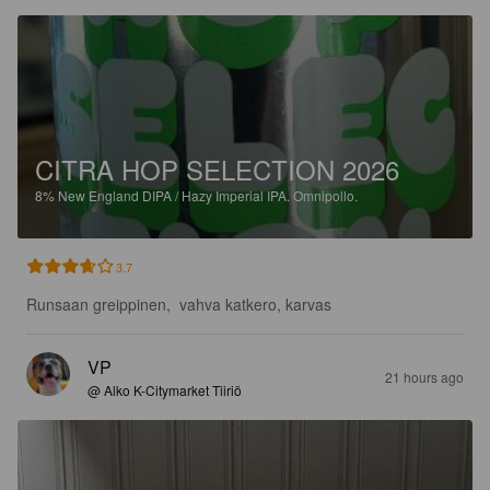
CITRA HOP SELECTION 2026
8%
New England DIPA / Hazy Imperial IPA.
Omnipollo.
3.7
Runsaan greippinen,  vahva katkero, karvas
VP
21 hours ago
@ Alko K-Citymarket Tiiriö