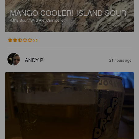
MANGO COOLER! ISLAND SOUR
4.8%
Sour / Wild Ale.
Omnipollo.
2.5
ANDY P
21 hours ago