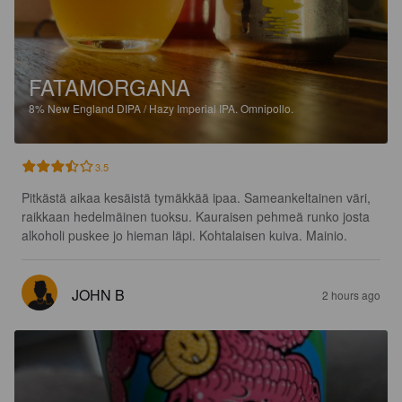
FATAMORGANA
8%
New England DIPA / Hazy Imperial IPA.
Omnipollo.
3.5
Pitkästä aikaa kesäistä tymäkkää ipaa. Sameankeltainen väri, 
raikkaan hedelmäinen tuoksu. Kauraisen pehmeä runko josta 
alkoholi puskee jo hieman läpi. Kohtalaisen kuiva. Mainio.
JOHN B
2 hours ago