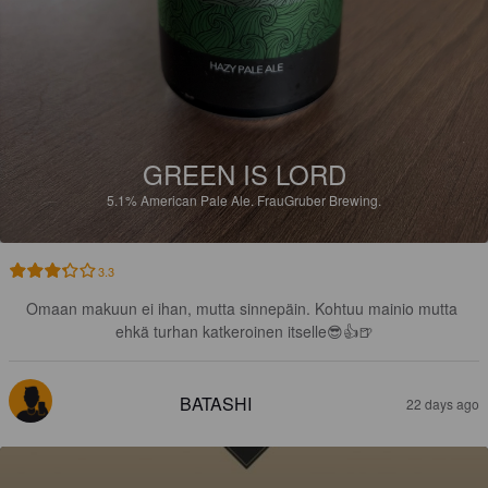
GREEN IS LORD
5.1%
American Pale Ale.
FrauGruber Brewing.
3.3
Omaan makuun ei ihan, mutta sinnepäin. Kohtuu mainio mutta 
ehkä turhan katkeroinen itselle😎👍🍺
BATASHI
22 days ago