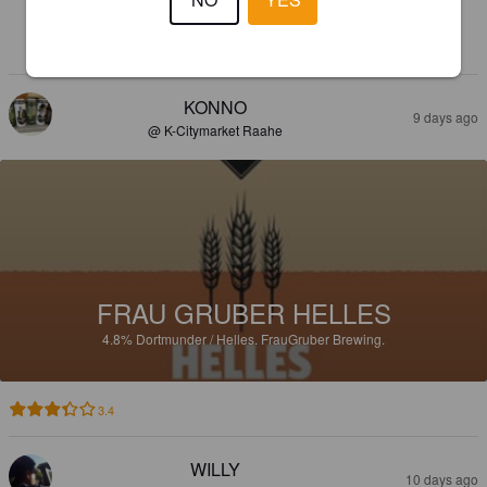
Parasta ennen 3/2027
KONNO
9 days ago
@ K-Citymarket Raahe
FRAU GRUBER HELLES
4.8%
Dortmunder / Helles.
FrauGruber Brewing.
3.4
WILLY
10 days ago