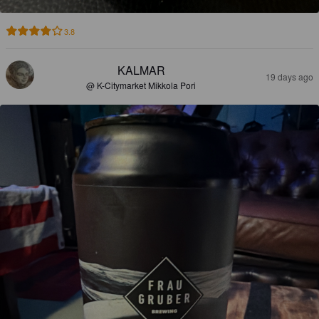
3.8
KALMAR
19 days ago
@ K-Citymarket Mikkola Pori