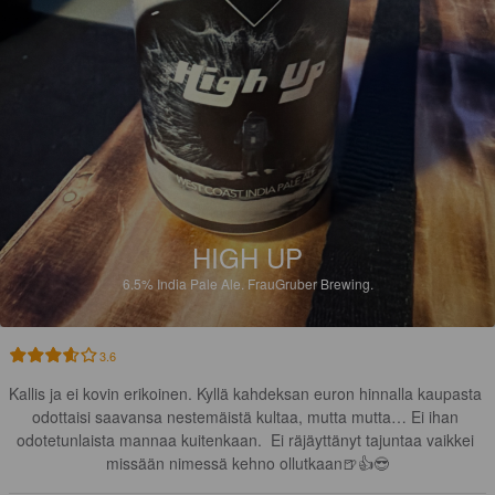
HIGH UP
6.5%
India Pale Ale.
FrauGruber Brewing.
3.6
Kallis ja ei kovin erikoinen. Kyllä kahdeksan euron hinnalla kaupasta 
odottaisi saavansa nestemäistä kultaa, mutta mutta… Ei ihan 
odotetunlaista mannaa kuitenkaan.  Ei räjäyttänyt tajuntaa vaikkei 
missään nimessä kehno ollutkaan🍺👍😎