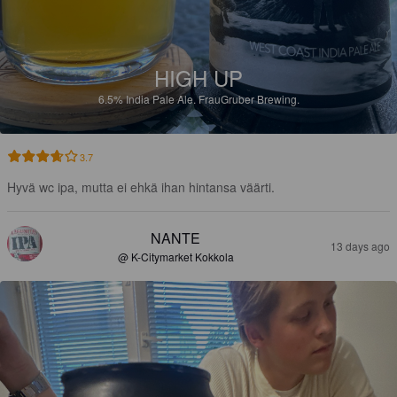
HIGH UP
6.5%
India Pale Ale.
FrauGruber Brewing.
3.7
Hyvä wc ipa, mutta ei ehkä ihan hintansa väärti.
NANTE
13 days ago
@ K-Citymarket Kokkola