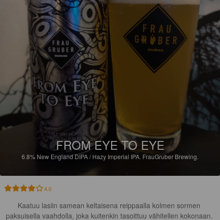
FROM EYE TO EYE
6.8%
New England DIPA / Hazy Imperial IPA.
FrauGruber Brewing.
4.0
Kaatuu lasiin samean keltaisena reippaalla kolmen sormen 
paksuisella vaahdolla, joka kuitenkin tasoittuu vähitellen kokonaan. 