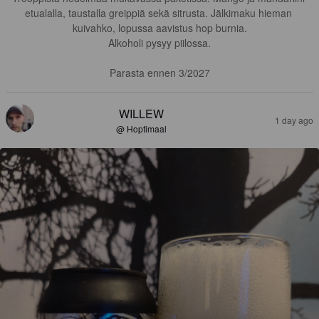
etualalla, taustalla greippiä sekä sitrusta. Jälkimaku hieman 
kuivahko, lopussa aavistus hop burnia.

Alkoholi pysyy piilossa.

Parasta ennen 3/2027
WILLEW
1 day ago
@ Hoptimaal