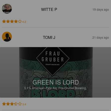
WITTE P
19 days ago
4.2
TOMI J
21 days ago
GREEN IS LORD
5.1%
American Pale Ale.
FrauGruber Brewing.
3.4