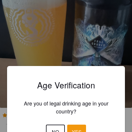
Age Verification
HYBRID MOMENTS
8.3%
Imperial IPA / Double IPA.
FrauGruber Brewing.
Are you of legal drinking age in your
country?
4.0
Trooppista hedelmää mukavasti, melko pehmeä, eikä niin kuiva 
NO
YES
kuin oletin. Hyvä jälkimaku, joka noudattaa makumaailmaa.
