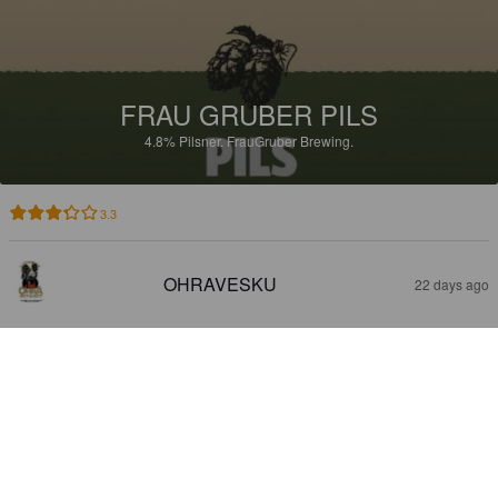
FRAU GRUBER PILS
4.8%
Pilsner.
FrauGruber Brewing.
3.3
OHRAVESKU
22 days ago
FRAU GRUBER HELLES