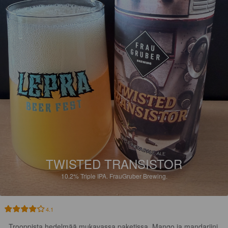
TWISTED TRANSISTOR
10.2%
Triple IPA.
FrauGruber Brewing.
4.1
Trooppista hedelmää mukavassa paketissa. Mango ja mandariini 