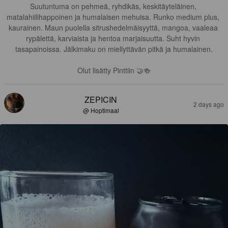
Suutuntuma on pehmeä, ryhdikäs, keskitäyteläinen, 
matalahiilihappoinen ja humalaisen mehuisa. Runko medium plus, 
kaurainen. Maun puolella sitrushedelmäisyyttä, mangoa, vaaleaa 
rypälettä, karviaista ja hentoa marjaisuutta. Suht hyvin 
tasapainoissa. Jälkimaku on miellyttävän pitkä ja humalainen.

Olut lisätty Pinttiin 🤝🍻
ZEPICIN
2 days ago
@ Hoptimaal