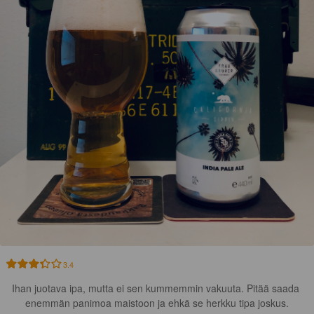
3.4
Ihan juotava ipa, mutta ei sen kummemmin vakuuta. Pitää saada 
enemmän panimoa maistoon ja ehkä se herkku tipa joskus.