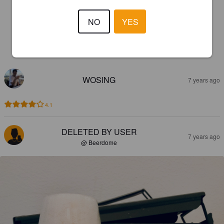
NO
YES
REVIEWS
WOSING
7 years ago
4.1
DELETED BY USER
7 years ago
@ Beerdome