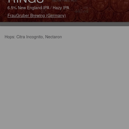
6.5% New England IPA / Hazy IPA
FrauGruber Brewing (Germany)
Hops: Citra Incognito, Nectaron