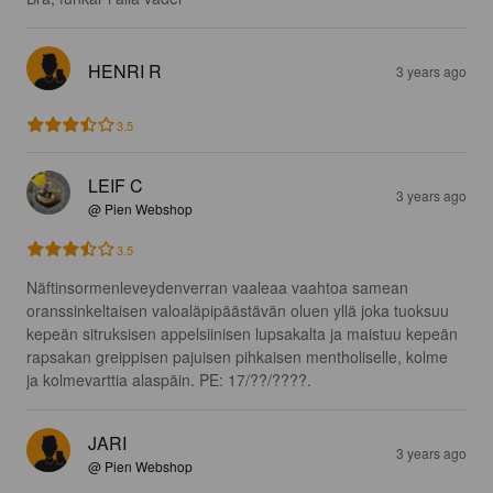
HENRI R
3 years ago
3.5
LEIF C
3 years ago
@ Pien Webshop
3.5
Näftinsormenleveydenverran vaaleaa vaahtoa samean 
oranssinkeltaisen valoaläpipäästävän oluen yllä joka tuoksuu 
kepeän sitruksisen appelsiinisen lupsakalta ja maistuu kepeän 
rapsakan greippisen pajuisen pihkaisen mentholiselle, kolme 
ja kolmevarttia alaspäin. PE: 17/??/????.
JARI
3 years ago
@ Pien Webshop