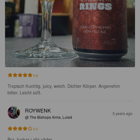
4.8
Tropisch fruchtig, juicy, weich. Dichter Körper. Angenehm 
bitter. Leicht süß.
ROYWENK
3 years ago
@ The Bishops Arms, Luleå
4.0
Bra, funkar i alla väder