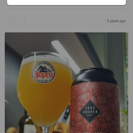
luonnetta 😋
·
3 years ago