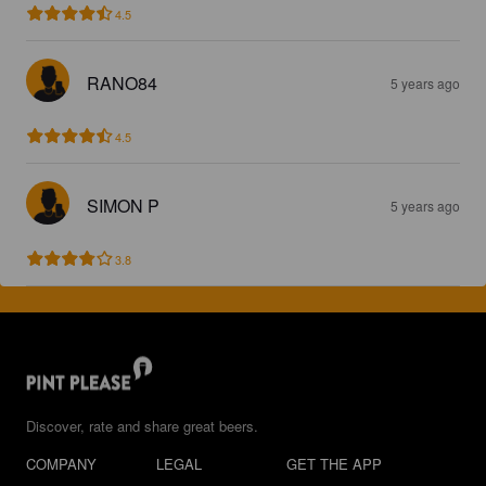
4.5
RANO84
5 years ago
4.5
SIMON P
5 years ago
3.8
Discover, rate and share great beers.
COMPANY
LEGAL
GET THE APP