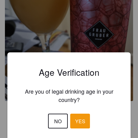
Age Verification
Are you of legal drinking age in your
country?
4.1
Citra Inconito ja huikea Nectaron humalina eli odotukset 
NO
YES
korkealla niin juoman kuin panimon osalta 😍

On raikasta ja mehukasta hedelmämehua jossa myös 