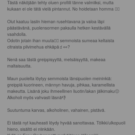
Tästä näköjään tehty oluen profiili tänne valmiiksi, mutta 
kukaan ei ole tätä vielä pintannut. No hoidetaan homma 🙋‍♂️

Olut kaatuu lasiin hieman rusehtavana ja valoa läpi 
päästävänä, puolensormen paksulla hetken kestävällä 
vaahdolla.

Odotin jotain ihan muuta🤷‍♂️ semmoista sumeaa keltaista 
citraista pilvimehua ehkäpä🧃👀?

Nenä saa tästä greippisyyttä, metsäisyyttä, makeaa 
maltaisuutta.

Maun puolelta löytyy semmoista länsipuolen meininkiä: 
greippiä kuorineen, männyn havuja, pihkaa, karamellista 
makeutta. Lisänä joku ihmeellinen liuotin/lakan jälkimaku🤢

Alkoholi myös vahvasti läsnä👎

Suutuntuma karvas, alkoholinen, vahainen, pistävä.

Ei tästä nyt kauheasti löydy hyvää sanottavaa. Tölkki/ulkopuoli 
hieno, sisältö ei niinkään.
