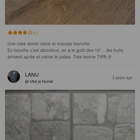
3.7
Une robe dorée claire et mousse blanche.

En bouche c’est alcooleux, on a le goût des 10° .. les fruits 
arrivent après et calme le palais. Très bonne TIPA 🍺
LANU
2 years ago
@ Uba ja Humal