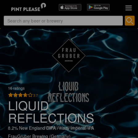
16 ratings
3.7
LIQUID
REFLECTIONS
8.2% New England DIPA / Hazy Imperial IPA
FrauGruber Brewing (Germany)