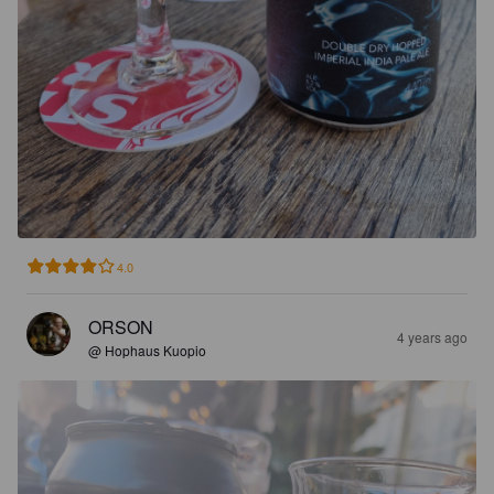
4.0
ORSON
4 years ago
@ Hophaus Kuopio