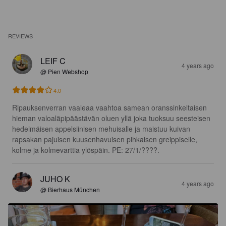
REVIEWS
LEIF C
4 years ago
@ Pien Webshop
4.0
Ripauksenverran vaaleaa vaahtoa samean oranssinkeltaisen 
hieman valoaläpipäästävän oluen yllä joka tuoksuu seesteisen 
hedelmäisen appelsiinisen mehuisalle ja maistuu kuivan 
rapsakan pajuisen kuusenhavuisen pihkaisen greippiselle, 
kolme ja kolmevarttia ylöspäin. PE: 27/1/????.
JUHO K
4 years ago
@ Bierhaus München