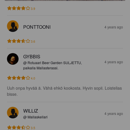
3.9
PONTTOONI
4 years ago
3.6
GYBBIS
4 years ago
@ Rotuaari Beer Garden SULJETTU,
paikalla Mallasterassi.
4.0
Uuh onpa hyvää ä. Vähä ehkö kookosta. Hyvin sopii. Loistelias 
bisse.
WILLIZ
4 years ago
@ Mallaskellari
3.5