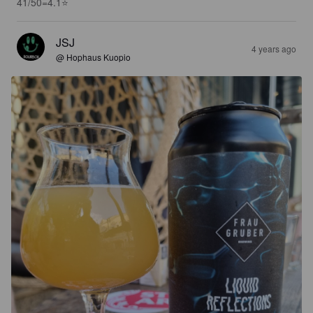
41/50=4.1⭐️
JSJ
4 years ago
@ Hophaus Kuopio