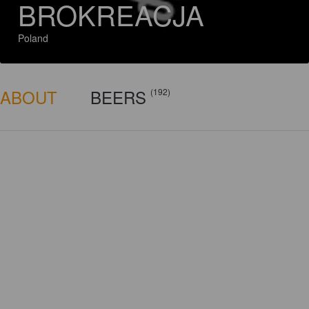
BROKREACJA
Poland
ABOUT
BEERS
(192)