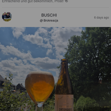
Erfrischend und gut bekömmlich, Prost! 🍻
BUSCHI
6 days ago
@ Brokreacja