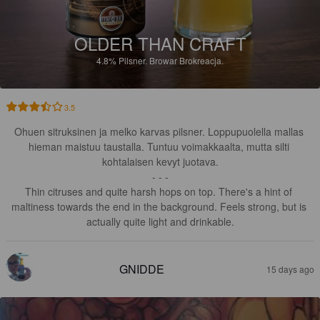
OLDER THAN CRAFT
4.8%
Pilsner.
Browar Brokreacja.
3.5
Ohuen sitruksinen ja melko karvas pilsner. Loppupuolella mallas 
hieman maistuu taustalla. Tuntuu voimakkaalta, mutta silti 
kohtalaisen kevyt juotava.

- - -

Thin citruses and quite harsh hops on top. There's a hint of 
maltiness towards the end in the background. Feels strong, but is 
actually quite light and drinkable.
GNIDDE
15 days ago