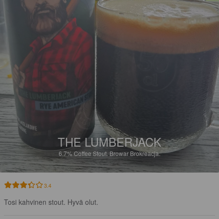
THE LUMBERJACK
6.7%
Coffee Stout.
Browar Brokreacja.
3.4
Tosi kahvinen stout. Hyvä olut.