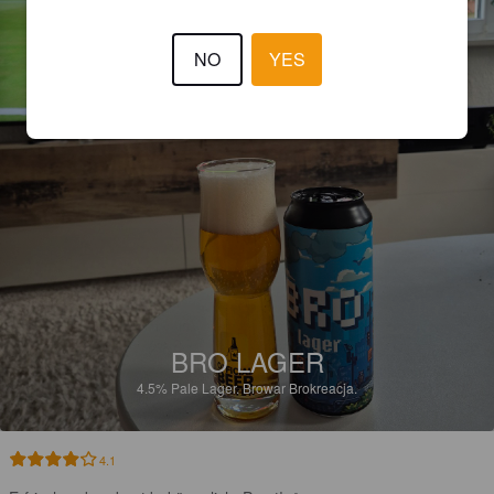
NO
YES
BRO LAGER
4.5%
Pale Lager.
Browar Brokreacja.
4.1