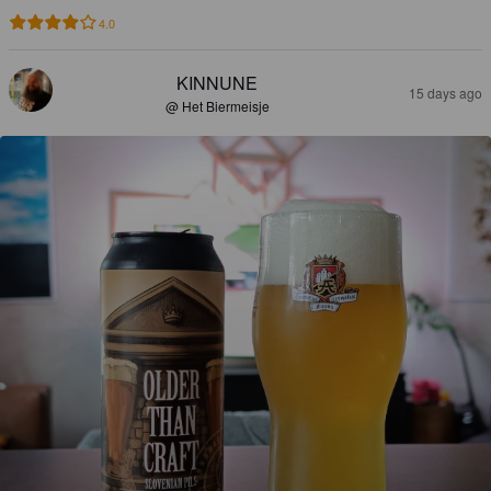
4.0
KINNUNE
15 days ago
@ Het Biermeisje