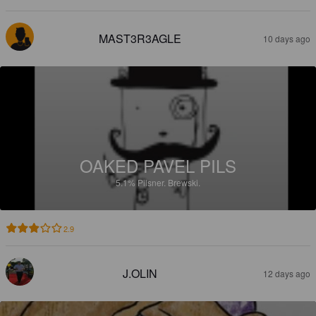
MAST3R3AGLE
10 days ago
OAKED PAVEL PILS
5.1%
Pilsner.
Brewski.
2.9
J.OLIN
12 days ago