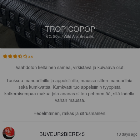
TROPICOPOP
6%
Sour / Wild Ale.
Brewski.
3.5
Vaahdoton keltainen samea, virkistävä ja kuivaava olut.

Tuoksuu mandariinille ja appelsiinille, maussa sitten mandariinia 
sekä kumkvattia. Kumkvatti tuo appelsiinin tyyppistä 
katkeroisempaa makua jota ananas sitten pehmentää, sitä todella 
vähän maussa.

Hedelmäinen, raikas ja sitrusmainen.
BUVEUR2BIERE45
13 days ago