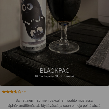
BLACKPAC
10.5%
Imperial Stout.
Brewski.
3.7
Samettinen 1 sormen paksuinen vaahto mustassa 
läpinäkymättömässä, täyttävässä ja suun pintoja peittävässä 