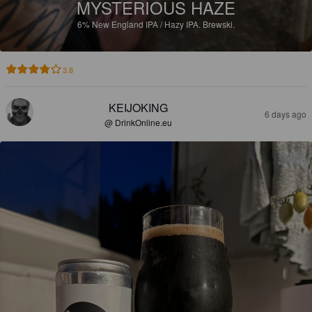
MYSTERIOUS HAZE
6%
New England IPA / Hazy IPA.
Brewski.
3.8
KEIJOKING
6 days ago
@ DrinkOnline.eu