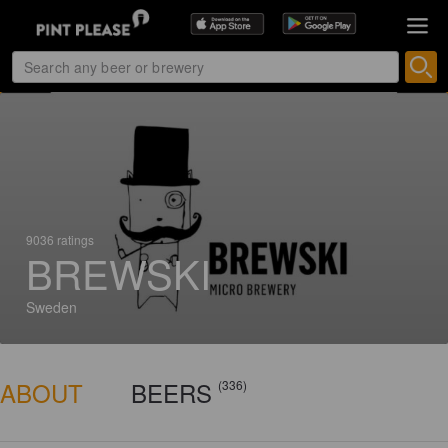
9036 ratings
BREWSKI
Sweden
ABOUT
BEERS
(336)