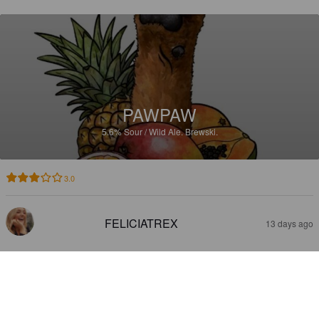
PAWPAW
5.6%
Sour / Wild Ale.
Brewski.
3.0
FELICIATREX
13 days ago