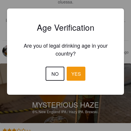
oluessa.

Lasiin valuu salskeasti kuin paksua moottoriöljyä, makeahkoa 
lakritsi olutta jossa hitusen myös kahvin makua. Oikein hyvä olut.

Age Verification
Karamellimainen, mausteinen ja paahteinen.
Are you of legal drinking age in your
KATE HI
8 days ago
country?
NO
YES
MYSTERIOUS HAZE
6%
New England IPA / Hazy IPA.
Brewski.
3.0