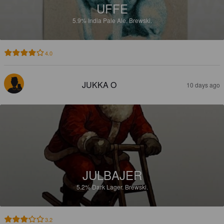
UFFE
5.9%
India Pale Ale.
Brewski.
4.0
JUKKA O
10 days ago
JULBAJER
5.2%
Dark Lager.
Brewski.
3.2