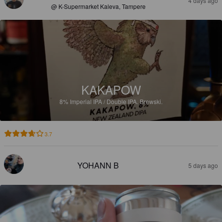
4 days ago
@ K-Supermarket Kaleva, Tampere
KAKAPOW
8%
Imperial IPA / Double IPA.
Brewski.
3.7
YOHANN B
5 days ago