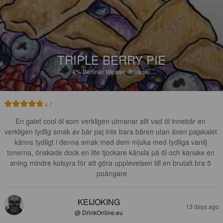
TRIPLE BERRY PIE
4%
Berliner Weisse.
Brewski.
4.7
En galet cool öl som verkligen utmanar allt vad öl innebär en 
verkligen tydlig smak av bär paj inte bara bären utan även pajskalet 
känns tydligt i denna smak med dem mjuka med tydliga vanilj 
tonerna, önskade dock en lite tjockare känsla på öl och kanske en 
aning mindre kolsyra för att göra upplevelsen till en brutalt bra 5 
poängare
KEIJOKING
13 days ago
@ DrinkOnline.eu