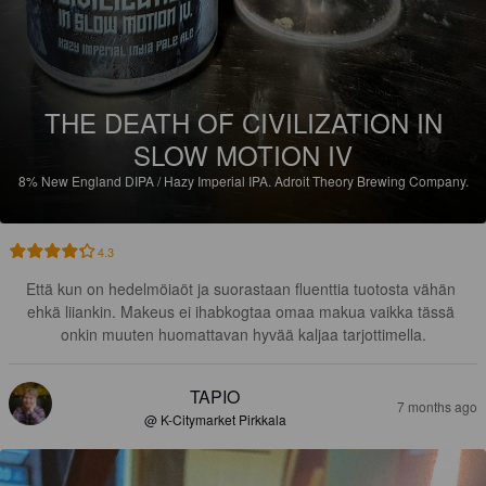
THE DEATH OF CIVILIZATION IN
SLOW MOTION IV
8%
New England DIPA / Hazy Imperial IPA.
Adroit Theory Brewing Company.
4.3
Että kun on hedelmöiaöt ja suorastaan fluenttia tuotosta vähän 
ehkä liiankin. Makeus ei ihabkogtaa omaa makua vaikka tässä 
onkin muuten huomattavan hyvää kaljaa tarjottimella.
TAPIO
7 months ago
@ K-Citymarket Pirkkala