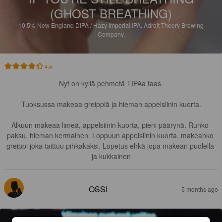
(GHOST BREATHING)
10.5%
New England DIPA / Hazy Imperial IPA.
Adroit Theory Brewing
Company.
4.4
Nyt on kyllä pehmetä TIPAa taas.

Tuoksussa makeaa greippiä ja hieman appelsiinin kuorta.

Alkuun makeaa limeä, appelsiinin kuorta, pieni päärynä. Runko 
paksu, hieman kermainen. Loppuun appelsiinin kuorta, makeahko 
greippi joka taittuu pihkakaksi. Lopetus ehkä jopa makean puolella 
ja kukkainen
OSSI
5 months ago