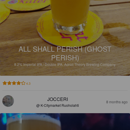
ALL SHALL PERISH (GHOST
PERISH)
8.2%
Imperial IPA / Double IPA.
Adroit Theory Brewing Company.
4.3
JOCCERI
8 months ago
@ K-Citymarket Ruoholahti