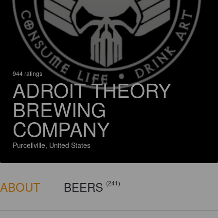
944 ratings
ADROIT THEORY
BREWING
COMPANY
Purcellville, United States
ABOUT
BEERS
(241)