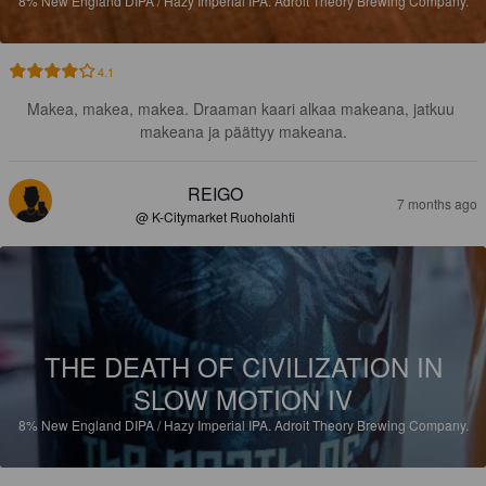
8%
New England DIPA / Hazy Imperial IPA.
Adroit Theory Brewing Company.
4.1
Makea, makea, makea. Draaman kaari alkaa makeana, jatkuu 
makeana ja päättyy makeana.
REIGO
7 months ago
@ K-Citymarket Ruoholahti
THE DEATH OF CIVILIZATION IN
SLOW MOTION IV
8%
New England DIPA / Hazy Imperial IPA.
Adroit Theory Brewing Company.