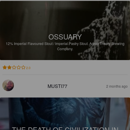
OSSUARY
12%
Imperial Flavoured Stout / Imperial Pastry Stout.
Adroit Theory Brewing
Company.
2.0
MUSTI77
2 months ago
THE DEATH OF CIVILIZATION IN