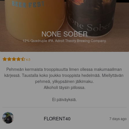
NONE SOBER
12%
Quadruple IPA.
Adroit Theory Brewing Company.
4.5
Pehmeän kermaista trooppisuutta limen ollessa makumaailman 
kärjessä. Taustalla koko joukko trooppista hedelmää. Miellyttävän 
pehmeä, ylikypsäinen jälkimaku.

Alkoholi täysin piilossa.

Ei päiväyksiä.
FLORENT40
7 days ago