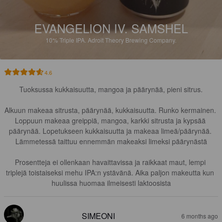
EVANGELION IV. SAMSHEL
10%
Triple IPA.
Adroit Theory Brewing Company.
4.6
Tuoksussa kukkaisuutta, mangoa ja päärynää, pieni sitrus.

Alkuun makeaa sitrusta, päärynää, kukkaisuutta. Runko kermainen. 
Loppuun makeaa greippiä, mangoa, karkki sitrusta ja kypsää 
päärynää. Lopetukseen kukkaisuutta ja makeaa limeä/päärynää. 
Lämmetessä taittuu ennemmän makeaksi limeksi päärynästä

Prosentteja ei ollenkaan havaittavissa ja raikkaat maut, lempi 
triplejä toistaiseksi mehu IPA:n ystävänä. Aika paljon makeutta kun 
huulissa huomaa ilmeisesti laktoosista
SIMEONI
6 months ago