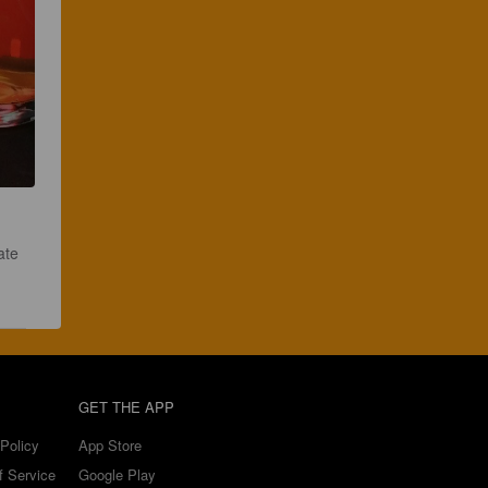
ate 
GET THE APP
Policy
App Store
f Service
Google Play