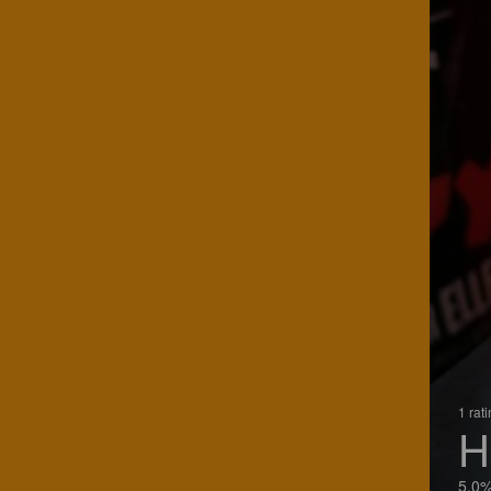
1 rat
H
5.0%