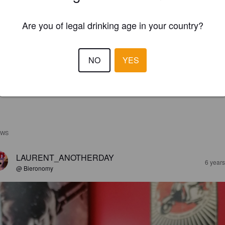
Are you of legal drinking age in your country?
NO
YES
EWS
LAURENT_ANOTHERDAY
6 year
@ Bieronomy