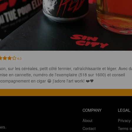
4.0
son, sur les céréales, petit côté fermier, rafraîchissante et léger. Avec d
mise en cannette, numéro de l'exemplaire (518 sur 1600) et conseil 
ccompagnement en cigar 😁 j'adore l'art work! ❤️🖤
COMPANY
LEGAL
About
Privacy 
ers.
Contact
Terms o