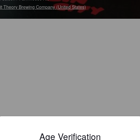
it Theory Brewing Company (United States)
Age Verification