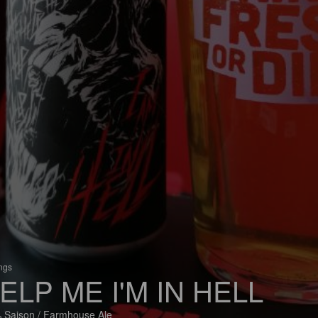
ings
ELP ME I'M IN HELL
 Saison / Farmhouse Ale