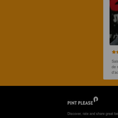
Sai
de 
d'a
Discover, rate and share great be