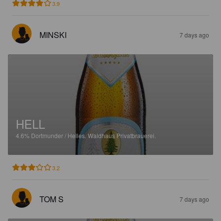
3.9
MINSKI
7 days ago
HELL
4.6%
Dortmunder / Helles.
Waldhaus Privatbrauerei.
3.2
TOM S
7 days ago