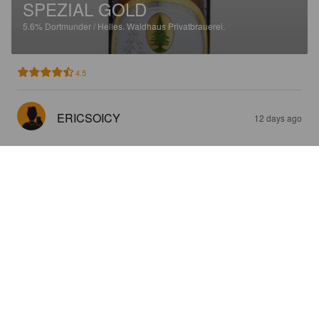
SPEZIAL GOLD
5.6%
Dortmunder / Helles.
Waldhaus Privatbrauerei.
4.5
ERICSOICY
12 days ago
HELL
4.6%
Dortmunder / Helles.
Waldhaus Privatbrauerei.
4.3