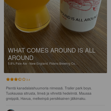
WHAT COMES AROUND IS ALL
AROUND
5.8%
Pale Ale - New England.
Fidens Brewing Co..
3.4
Pientä kanadalaishuumoria nimessä. Trailer park boys. 
Tuoksussa sitrusta, limeä ja vihreitä hedelmiä. Maussa 
greippiä, Havua, melkeinpä persikkainen jälkimaku.