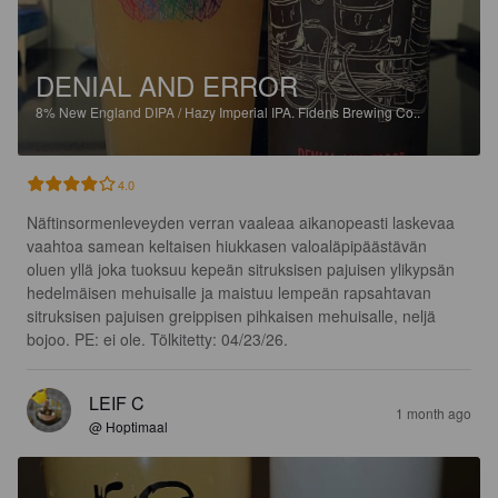
DENIAL AND ERROR
8%
New England DIPA / Hazy Imperial IPA.
Fidens Brewing Co..
4.0
Näftinsormenleveyden verran vaaleaa aikanopeasti laskevaa 
vaahtoa samean keltaisen hiukkasen valoaläpipäästävän 
oluen yllä joka tuoksuu kepeän sitruksisen pajuisen ylikypsän 
hedelmäisen mehuisalle ja maistuu lempeän rapsahtavan 
sitruksisen pajuisen greippisen pihkaisen mehuisalle, neljä 
bojoo. PE: ei ole. Tölkitetty: 04/23/26.
LEIF C
1 month ago
@ Hoptimaal