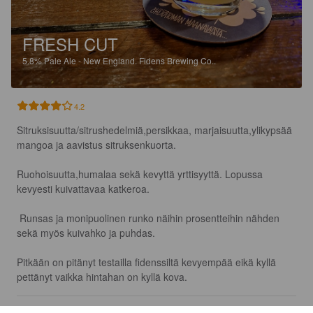
FRESH CUT
5.8%
Pale Ale - New England.
Fidens Brewing Co..
4.2
Sitruksisuutta/sitrushedelmiä,persikkaa, marjaisuutta,ylikypsää 
mangoa ja aavistus sitruksenkuorta.

Ruohoisuutta,humalaa sekä kevyttä yrttisyyttä. Lopussa 
kevyesti kuivattavaa katkeroa.

 Runsas ja monipuolinen runko näihin prosentteihin nähden 
sekä myös kuivahko ja puhdas.

Pitkään on pitänyt testailla fidenssiltä kevyempää eikä kyllä 
pettänyt vaikka hintahan on kyllä kova.