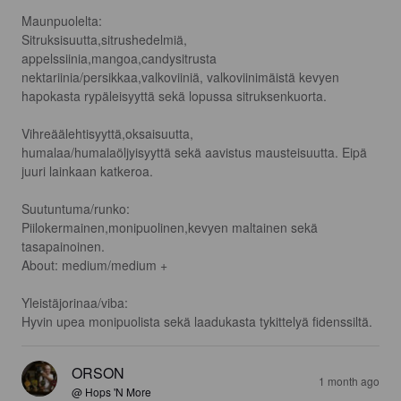
Maunpuolelta:

Sitruksisuutta,sitrushedelmiä, 
appelssiinia,mangoa,candysitrusta

nektariinia/persikkaa,valkoviiniä, valkoviinimäistä kevyen 
hapokasta rypäleisyyttä sekä lopussa sitruksenkuorta.

Vihreäälehtisyyttä,oksaisuutta,

humalaa/humalaöljyisyyttä sekä aavistus mausteisuutta. Eipä 
juuri lainkaan katkeroa.

Suutuntuma/runko:

Piilokermainen,monipuolinen,kevyen maltainen sekä 
tasapainoinen.

About: medium/medium +

Yleistäjorinaa/viba:

Hyvin upea monipuolista sekä laadukasta tykittelyä fidenssiltä.
ORSON
1 month ago
@ Hops 'N More