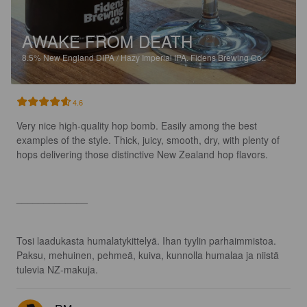
AWAKE FROM DEATH
8.5%
New England DIPA / Hazy Imperial IPA.
Fidens Brewing Co..
4.6
Very nice high-quality hop bomb. Easily among the best 
examples of the style. Thick, juicy, smooth, dry, with plenty of 
hops delivering those distinctive New Zealand hop flavors.

_____________

Tosi laadukasta humalatykittelyä. Ihan tyylin parhaimmistoa. 
Paksu, mehuinen, pehmeä, kuiva, kunnolla humalaa ja niistä 
tulevia NZ-makuja.