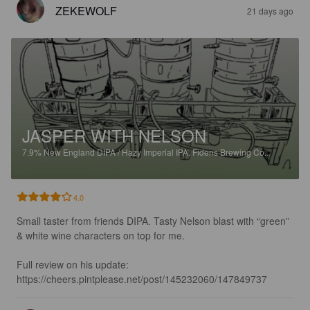
ZEKEWOLF
21 days ago
JASPER WITH NELSON
7.9%
New England DIPA / Hazy Imperial IPA.
Fidens Brewing Co..
4.0
Small taster from friends DIPA. Tasty Nelson blast with “green” 
& white wine characters on top for me.

Full review on his update:

https://cheers.pintplease.net/post/145232060/147849737