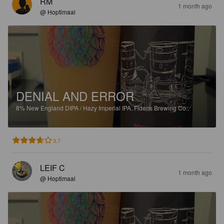
RM
1 month ago
@ Hoptimaal
DENIAL AND ERROR
8%
New England DIPA / Hazy Imperial IPA.
Fidens Brewing Co..
3.7
LEIF C
1 month ago
@ Hoptimaal