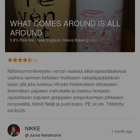
WHAT COMES AROUND IS ALL
AROUND
5.8%
Pale Ale - New England.
Fidens Brewing Co..
4.5
Näftinsormenleveyden verran vaaleaa aikanopeastilaskevaa 
vaahtoa samean keltaisen hiukkasen valoaläpipäästävän 
oluen yllä joka tuoksuu vihreän hedelmäisen sitruksisen 
limemäisen pajuisen mehuisalle ja maistuu lempeän 
rapsahtavan pajuisen greippisen greipinkuorisen pihkaisen 
rempseältä, toimii! Neljä ja puoli bojoo. PE: ei ole. Tölkitetty: 
04/30/26.
NIKKE
1 month ago
@ Juova Hanahuone