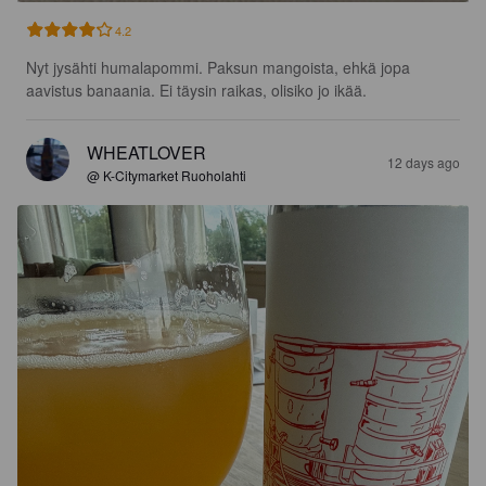
4.2
Nyt jysähti humalapommi. Paksun mangoista, ehkä jopa 
aavistus banaania. Ei täysin raikas, olisiko jo ikää.
WHEATLOVER
12 days ago
@ K-Citymarket Ruoholahti