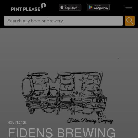
438 ratings
FIDENS BREWING