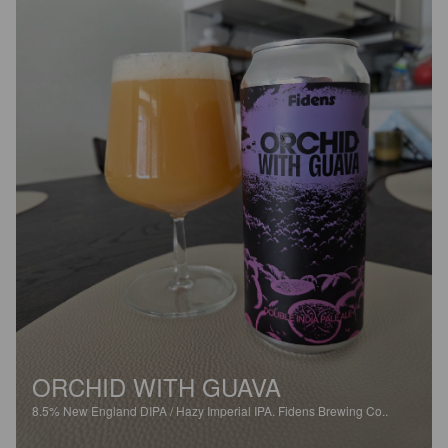
ORCHID WITH GUAVA
8.5%
New England DIPA / Hazy Imperial IPA.
Fidens Brewing Co..