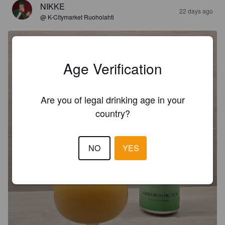
NIKKE
22 days ago
@ K-Citymarket Ruoholahti
Age Verification
Are you of legal drinking age in your
country?
NO
YES