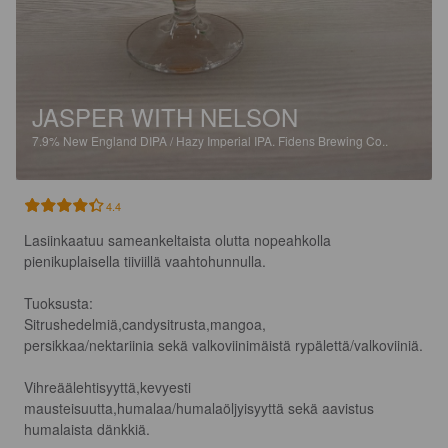
JASPER WITH NELSON
7.9%
New England DIPA / Hazy Imperial IPA.
Fidens Brewing Co..
4.4
Lasiinkaatuu sameankeltaista olutta nopeahkolla 
pienikuplaisella tiiviillä vaahtohunnulla.

Tuoksusta:

Sitrushedelmiä,candysitrusta,mangoa,

persikkaa/nektariinia sekä valkoviinimäistä rypälettä/valkoviiniä.

Vihreäälehtisyyttä,kevyesti 
mausteisuutta,humalaa/humalaöljyisyyttä sekä aavistus 
humalaista dänkkiä.
