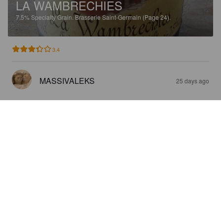
LA WAMBRECHIES
7.5%
Specialty Grain.
Brasserie Saint-Germain (Page 24).
3.4
MASSIVALEKS
25 days ago
WAROU IPA
6%
India Pale Ale.
Brasserie Saint-Germain (Page 24).
3.4