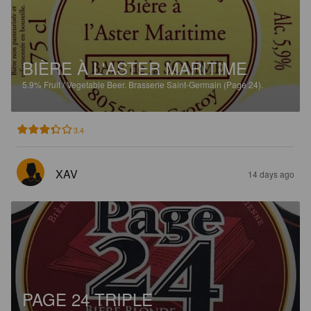
BIÈRE À L'ASTER MARITIME
5.9%
Fruit / Vegetable Beer.
Brasserie Saint-Germain (Page 24).
3.4
XAV
14 days ago
PAGE 24 TRIPLE