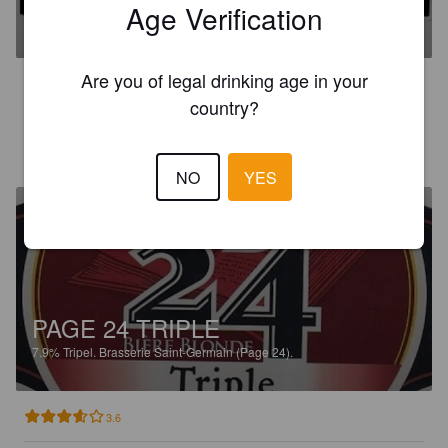
Age Verification
5.3%
American Pale Ale.
Brasserie Saint-Germain (Page 24).
Are you of legal drinking age in your
3.5
country?
BENJI L
7 days ago
NO
YES
PAGE 24 TRIPLE
7.9%
Tripel.
Brasserie Saint-Germain (Page 24).
3.6