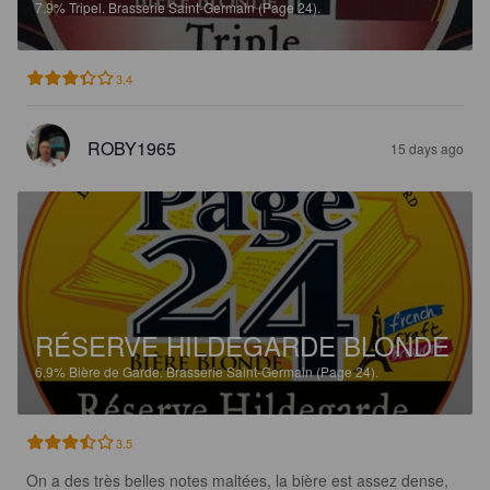
7.9%
Tripel.
Brasserie Saint-Germain (Page 24).
3.4
ROBY1965
15 days ago
RÉSERVE HILDEGARDE BLONDE
6.9%
Bière de Garde.
Brasserie Saint-Germain (Page 24).
3.5
On a des très belles notes maltées, la bière est assez dense, 