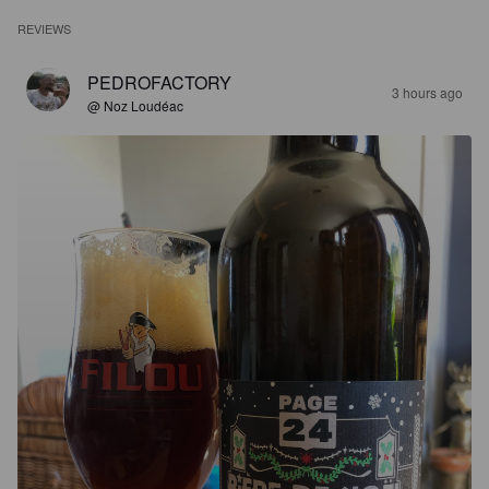
REVIEWS
PEDROFACTORY
3 hours ago
@ Noz Loudéac