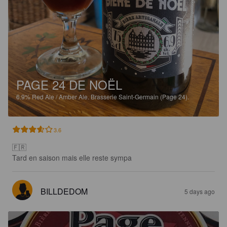
PAGE 24 DE NOËL
6.9%
Red Ale / Amber Ale.
Brasserie Saint-Germain (Page 24).
3.6
🇫🇷

Tard en saison mais elle reste sympa
BILLDEDOM
5 days ago