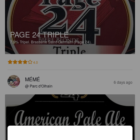
PAGE 24 TRIPLE
7.9%
Tripel.
Brasserie Saint-Germain (Page 24).
4.0
MÉMÉ
6 days ago
@ Parc d'Olhain
PAGE 24 AMERICAN PALE ALE