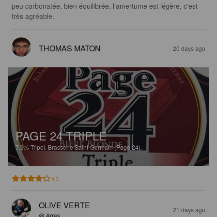
peu carbonatée, bien équilibrée, l'amertume est légère, c'est 
très agréable.
THOMAS MATON
20 days ago
PAGE 24 TRIPLE
7.9%
Tripel.
Brasserie Saint-Germain (Page 24).
4.3
OLIVE VERTE
21 days ago
@ Arras