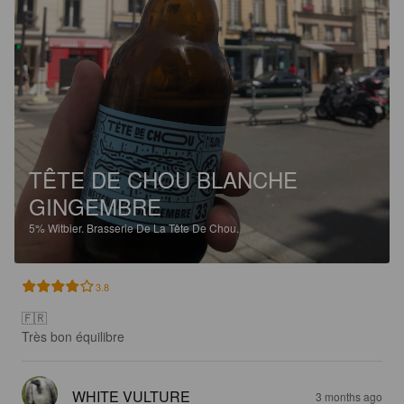
TÊTE DE CHOU BLANCHE
GINGEMBRE
5%
Witbier.
Brasserie De La Tête De Chou.
3.8
🇫🇷

Très bon équilibre
WHITE VULTURE
3 months ago