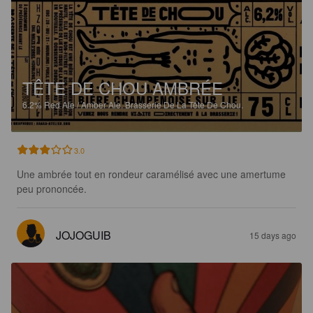
TÊTE DE CHOU AMBRÉE
6.2%
Red Ale / Amber Ale.
Brasserie De La Tête De Chou.
3.0
Une ambrée tout en rondeur caramélisé avec une amertume 
peu prononcée.
JOJOGUIB
15 days ago