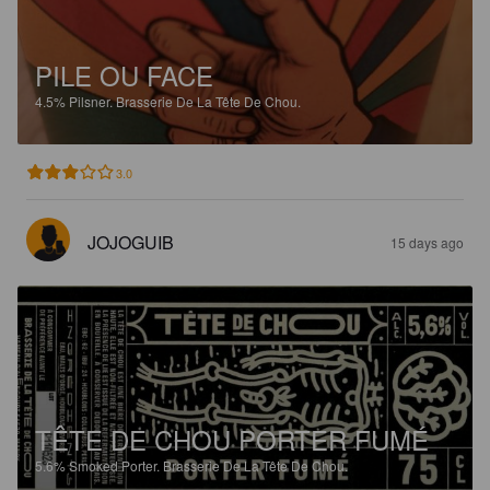
PILE OU FACE
4.5%
Pilsner.
Brasserie De La Tête De Chou.
3.0
JOJOGUIB
15 days ago
TÊTE DE CHOU PORTER FUMÉ
5.6%
Smoked Porter.
Brasserie De La Tête De Chou.