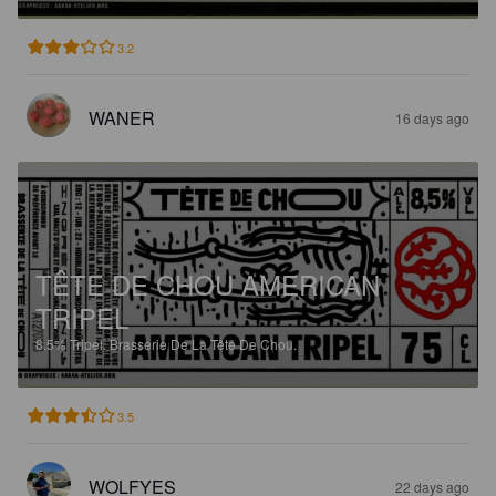
3.2
WANER
16 days ago
TÊTE DE CHOU AMERICAN
TRIPEL
8.5%
Tripel.
Brasserie De La Tête De Chou.
3.5
WOLFYES
22 days ago