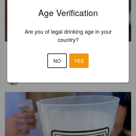
Age Verification
TÊTE DE CHOU BLANCHE
GINGEMBRE
5%
Witbier.
Brasserie De La Tête De Chou.
Are you of legal drinking age in your
country?
3.0
C’est ok
NO
YES
WOLFYES
22 days ago