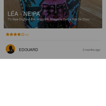
LÉA - NEIPA
7%
New England IPA / Hazy IPA.
Brasserie De La Tête De Chou.
4.0
EDOUARD
3 months ago
AVANIE - SURE FRAMBOISE
4.5%
Grodziskie / Gose / Lichtenhainer.
Brasserie De La Tête De
Chou.