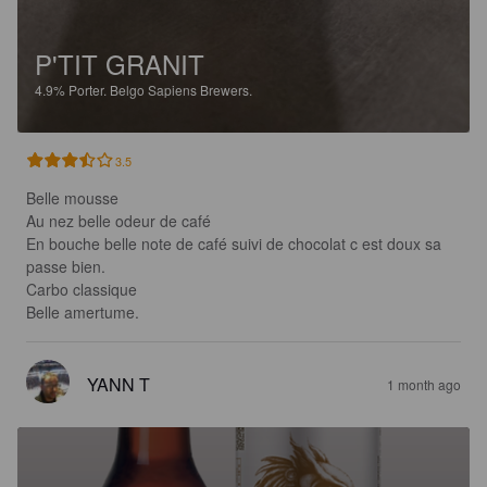
P'TIT GRANIT
4.9%
Porter.
Belgo Sapiens Brewers.
3.5
Belle mousse 

Au nez belle odeur de café 

En bouche belle note de café suivi de chocolat c est doux sa 
passe bien.

Carbo classique 

Belle amertume.
YANN T
1 month ago