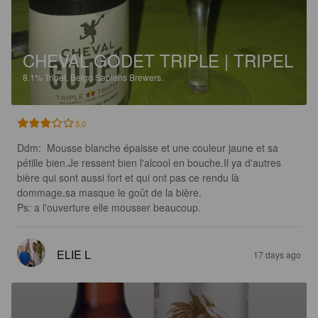
CHEVAL GODET TRIPLE | TRIPEL
8.1%
Tripel.
Belgo Sapiens Brewers.
3.0
Ddm:  Mousse blanche épaisse et une couleur jaune et sa 
pétille bien.Je ressent bien l'alcool en bouche.Il ya d'autres 
bière qui sont aussi fort et qui ont pas ce rendu là 
dommage.sa masque le goût de la bière.

Ps: a l'ouverture elle mousser beaucoup.
ELIE L
17 days ago