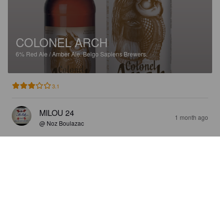
COLONEL ARCH
6%
Red Ale / Amber Ale.
Belgo Sapiens Brewers.
3.1
MILOU 24
1 month ago
@ Noz Boulazac
P'TIT GRANIT
4.9%
Porter.
Belgo Sapiens Brewers.