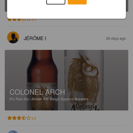
3.3
JÉRÔME I
26 days ago
COLONEL ARCH
6%
Red Ale / Amber Ale.
Belgo Sapiens Brewers.
3.5