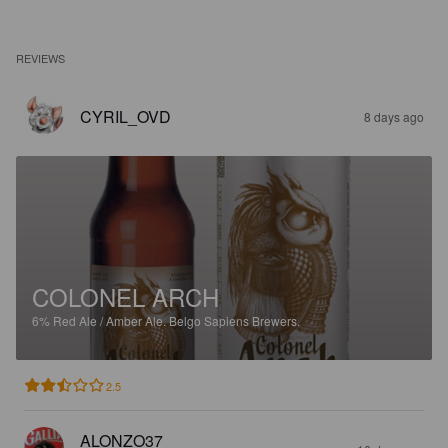
REVIEWS
CYRIL_OVD
8 days ago
COLONEL ARCH
6%
Red Ale / Amber Ale.
Belgo Sapiens Brewers.
2.5
ALONZO37