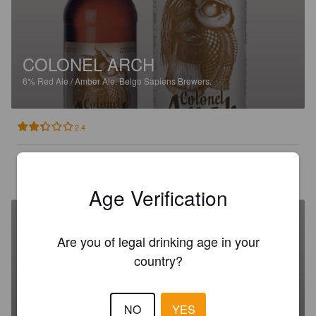
COLONEL ARCH
6%
Red Ale / Amber Ale.
Belgo Sapiens Brewers.
2.4
MARVIN T
17 days ago
Age Verification
Are you of legal drinking age in your
country?
COLONEL ARCH
NO
YES
6%
Red Ale / Amber Ale.
Belgo Sapiens Brewers.