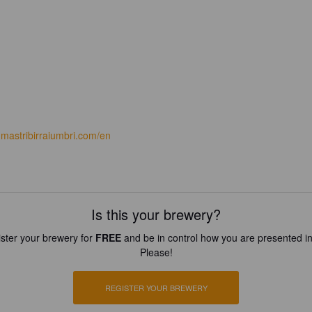
mastribirraiumbri.com/en
Is this your brewery?
ster your brewery for
FREE
and be in control how you are presented in
Please!
REGISTER YOUR BREWERY