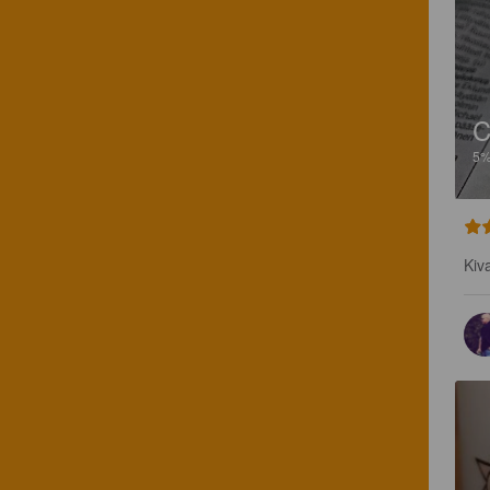
C
5
Kiv