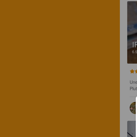
I
6.
Une
Plut