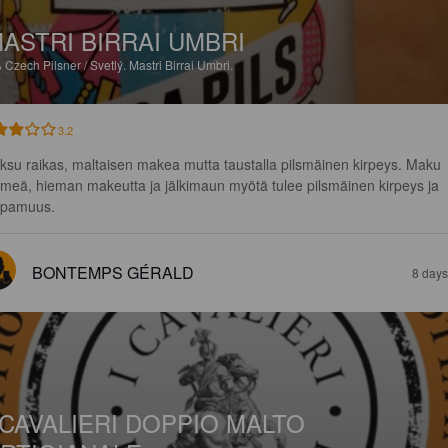
ASTRI BIRRAI UMBRI
%
Czech Pilsner / Svetlý.
Mastri Birrai Umbri.
3.2
ksu raikas, maltaisen makea mutta taustalla pilsmäinen kirpeys. Maku 
meä, hieman makeutta ja jälkimaun myötä tulee pilsmäinen kirpeys ja 
pamuus.
BONTEMPS GÉRALD
8 days
 CAVALIERI DOPPIO MALTO