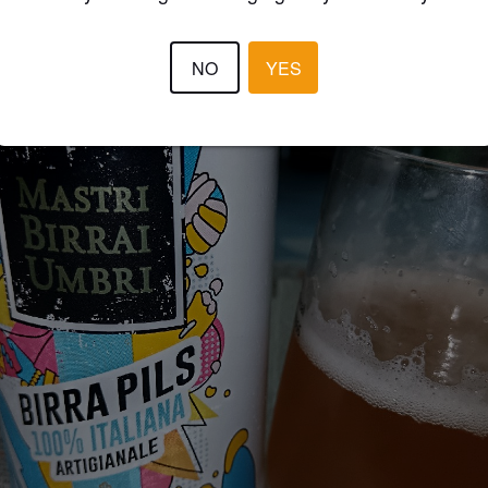
NO
YES