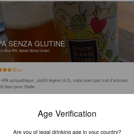
PA SENZA GLUTINE
5%
Brut IPA.
Mastri Birrai Umbri.
3.6
 IPA sympathique ; plutôt légère (6.5), mais avec pas mal d'arômes. 
ôt bien pour l'Italie
BEERKARI
7 days
Age Verification
@ Italian Trattoria
Are you of legal drinking age in your country?