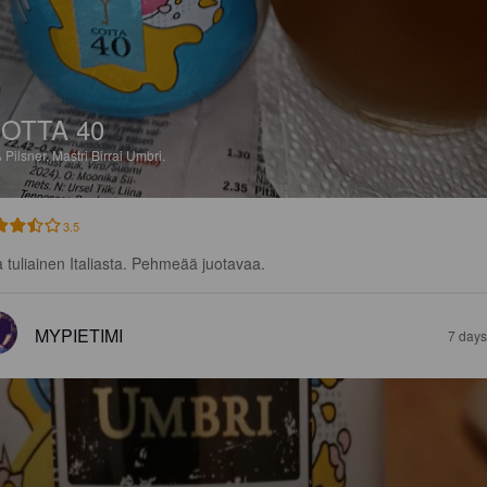
OTTA 40
%
Pilsner.
Mastri Birrai Umbri.
3.5
a tuliainen Italiasta. Pehmeää juotavaa.
MYPIETIMI
7 days