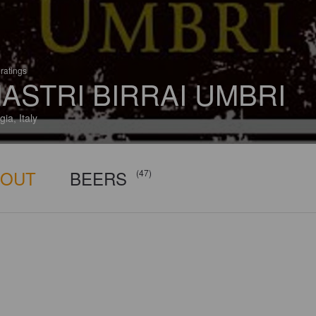
ratings
ASTRI BIRRAI UMBRI
ia, Italy
BOUT
BEERS
(47)