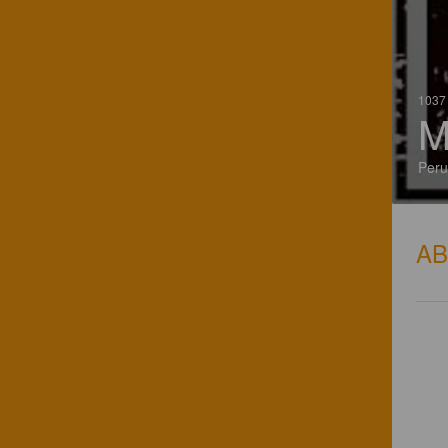
1037 
M
Perug
A