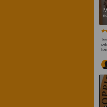
M
5
Tuo
peh
hap
I