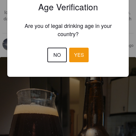
Age Verification
relativ herb und zum Schluss auch sektartig trocken.

Ich glaube ich habe das Bier allerdings etwas zu warm getrunken, 
daher sind die verschiedenen Aromen etwas too much, müsste ich 
Are you of legal drinking age in your
bei Gelegenheit vielleicht nochmals ne Zweitverkostung wagen.
country?
THUHNFISCH
1 year ago
@ Geschenkt bekommen
NO
YES