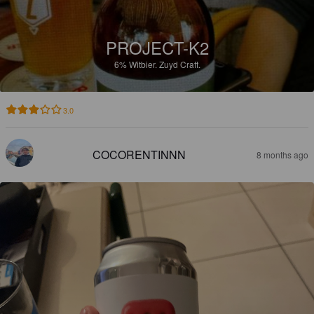
PROJECT-K2
6%
Witbier.
Zuyd Craft.
3.0
COCORENTINNN
8 months ago