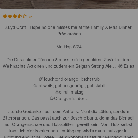
3.5
Zuyd Craft - Hope no one misses me at the Family X-Mas Dinner 
Prösterchen

Mr. Hop 8/24

Die Dose hinter Türchen 8 musste sich gedulden. Zuviel andere 
Weihnachts-Aktionen und zudem ein Belgian Strong Ale…  🫣 Es ist:

🌈 leuchtend orange, leicht trüb

🌼 altweiß, gut ausgeprägt, gut stabil

👃citral, malzig

😋Orangen ist der…

…erste Gedanke nach dem Antrunk. Nicht die süßen, sondern 
Bitterorangen. Das passt auch zur Beschreibung, denn das Bier soll 
auf Orangenschale und Holzsplittern gereift sein. Vom Holz selbst 
kann ich nichts erkennen. Im Abgang wird‘s dann malziger in 
Richtung englische Toffee. Der Alkoholgehalt ist gut verpackt, aber 