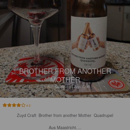
BROTHER FROM ANOTHER
MOTHER
10%
Abt / Quadrupel.
Zuyd Craft.
4.0
Zuyd Craft  Brother from another Mother  Quadrupel

Aus Maastricht….
