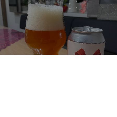
HOPE NO ONE MISSES ME AT THE
FAMILY X-MAS DINNER
8%
Belgian Strong Ale.
Zuyd Craft.