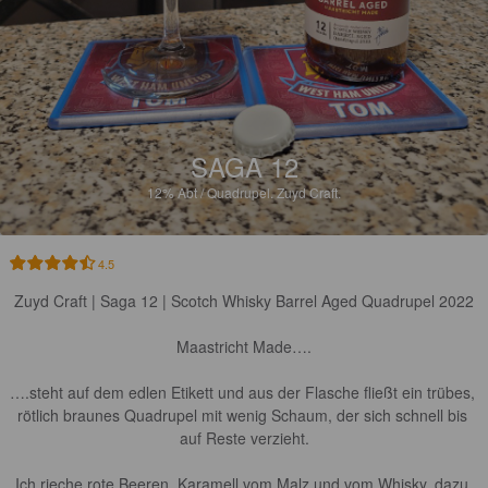
SAGA 12
12%
Abt / Quadrupel.
Zuyd Craft.
4.5
Zuyd Craft | Saga 12 | Scotch Whisky Barrel Aged Quadrupel 2022

Maastricht Made….

….steht auf dem edlen Etikett und aus der Flasche fließt ein trübes, 
rötlich braunes Quadrupel mit wenig Schaum, der sich schnell bis 
auf Reste verzieht.

Ich rieche rote Beeren, Karamell vom Malz und vom Whisky, dazu 