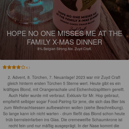
HOPE NO ONE MISSES ME AT THE
FAMILY X-MAS DINNER
8%
Belgian Strong Ale.
Zuyd Craft.
4.1
2. Advent, 8. Türchen, 7. Neuanlage! 2023 war mir Zuyd Craft 
gleich hinterm ersten Türchen 5 Sterne wert. Heute gibt es ein 
kräftiges Blond, mit Orangenschale und Eichenholzsplittern gereift. 
Auch Hafer wurde mit verbraut. Exklusiv für Mr. Hop gebraut, 
empfiehlt selbiger sogar Food-Pairing für jene, die sich das Bier bis 
zum Weihnachtsessen aufbewahren wollen (siehe Beschreibung). 
So lange kann ich nicht warten - drum fließt das Blond schon heute 
trüb bernsteinfarben ins Glas. Die cremeweiße Schaumkrone ist 
recht fein und nur mäßig ausgeprägt. In der Nase kommt die 