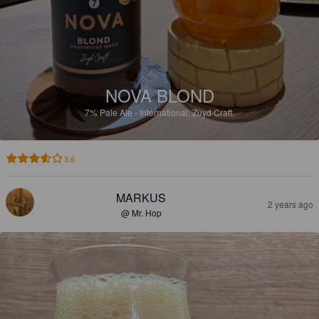
NOVA BLOND
7%
Pale Ale - International.
Zuyd Craft.
3.6
MARKUS
2 years ago
@ Mr. Hop