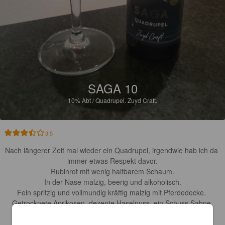
SAGA 10
10%
Abt / Quadrupel.
Zuyd Craft.
3.5
Nach längerer Zeit mal wieder ein Quadrupel, irgendwie hab ich da 
immer etwas Respekt davor.

Rubinrot mit wenig haltbarem Schaum.

In der Nase malzig, beerig und alkoholisch.

Fein spritzig und vollmundig kräftig malzig mit Pferdedecke. 
Getrocknete Aprikosen, dezente Haselnuss, ein Schuss Sahne 
geben unterschiedliche Aromen hinzu. Der Alkohol ist nun gut 
eingebaut, nur im Abgang kommt er etwas hervor. Ansonsten 