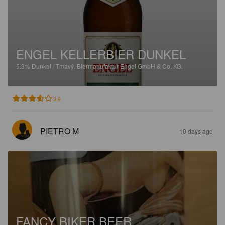
ENGEL KELLERBIER DUNKEL
5.3%
Dunkel / Tmavý.
Biermanufaktur Engel GmbH & Co. KG.
3.6
PIETRO M
10 days ago
FANCY BIKER BEER