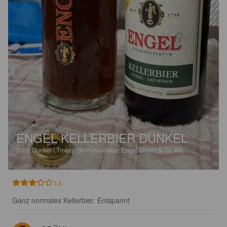
ENGEL KELLERBIER DUNKEL
5.3%
Dunkel / Tmavý.
Biermanufaktur Engel GmbH & Co. KG.
3.3
Ganz normales Kellerbier. Entspannt