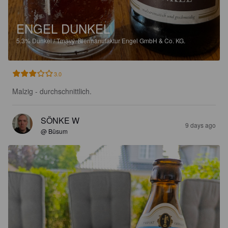
ENGEL DUNKEL
5.3%
Dunkel / Tmavý.
Biermanufaktur Engel GmbH & Co. KG.
3.0
Malzig - durchschnittlich.
SÖNKE W
9 days ago
@ Büsum