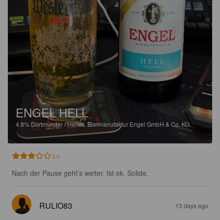
ENGEL HELL
4.8%
Dortmunder / Helles.
Biermanufaktur Engel GmbH & Co. KG.
3.0
Nach der Pause geht’s weiter. Ist ok. Solide.
RULIO83
13 days ago