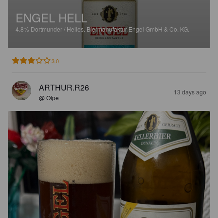
ENGEL HELL
4.8%
Dortmunder / Helles.
Biermanufaktur Engel GmbH & Co. KG.
3.0
ARTHUR.R26
13 days ago
@ Olpe