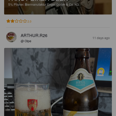
5%
Pilsner.
Biermanufaktur Engel GmbH & Co. KG.
2.0
ARTHUR.R26
11 days ago
@ Olpe