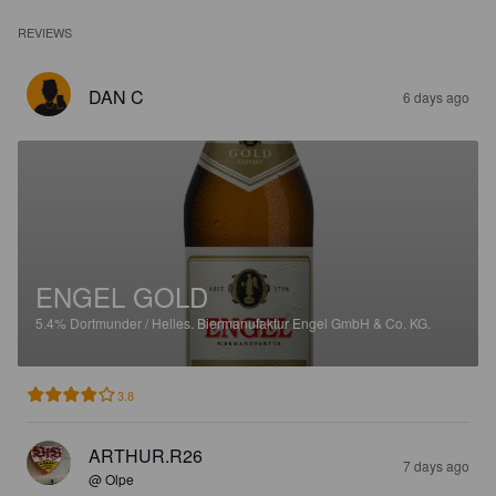
REVIEWS
DAN C
6 days ago
ENGEL GOLD
5.4%
Dortmunder / Helles.
Biermanufaktur Engel GmbH & Co. KG.
3.8
ARTHUR.R26
7 days ago
@ Olpe