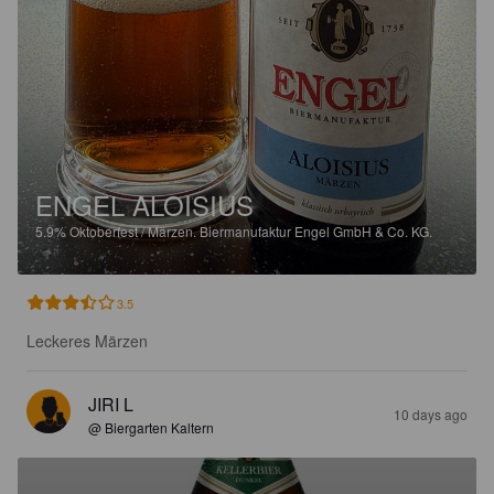
ENGEL ALOISIUS
5.9%
Oktoberfest / Märzen.
Biermanufaktur Engel GmbH & Co. KG.
3.5
Leckeres Märzen
JIRI L
10 days ago
@ Biergarten Kaltern