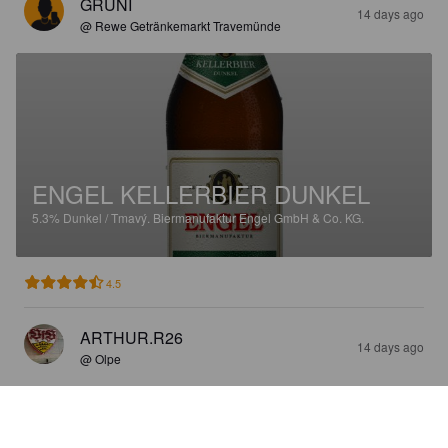
GRÜNI
14 days ago
@ Rewe Getränkemarkt Travemünde
ENGEL KELLERBIER DUNKEL
5.3%
Dunkel / Tmavý.
Biermanufaktur Engel GmbH & Co. KG.
4.5
ARTHUR.R26
14 days ago
@ Olpe