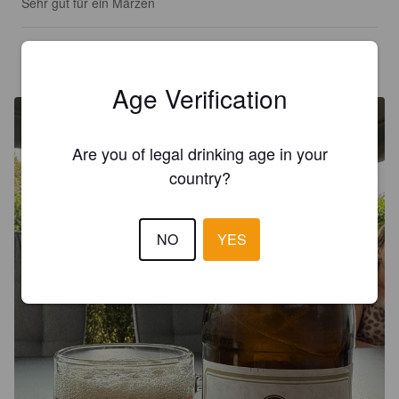
Sehr gut für ein Märzen
HENDRIKMATS
9 days ago
@ Büsum
Age Verification
Are you of legal drinking age in your
country?
NO
YES