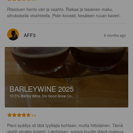
Riisioluen hento väri ja vaahto. Raikas ja tasainen maku, 
sitruksisella vivahteella. Pidin kovasti, kesäisen ruuan kaveri.
AFF3
6 months ago
BARLEYWINE 2025
10.5%
Barley Wine.
Do Good Brew Co..
4.6
Pieni epäilys oli tätä tyylilajia kohtaan, mutta hittolainen. Tämä 
yksilö ainakin kolahti. Lakritsinen, sopiva huuliin jäävä makeus, 