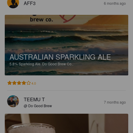
AFF3
6 months ago
AUSTRALIAN SPARKLING ALE
5.8%
Sparkling Ale.
Do Good Brew Co..
4.0
TEEMU T
7 months ago
@ Do Good Brew