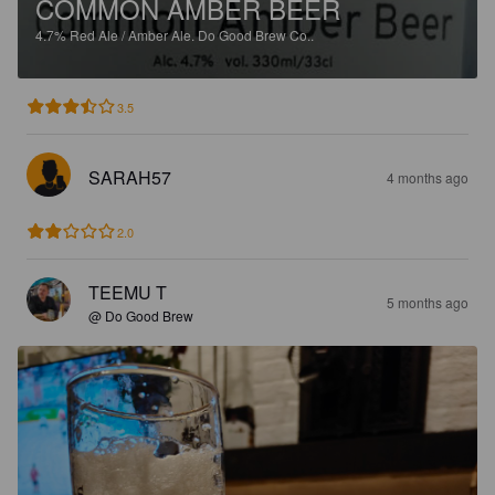
COMMON AMBER BEER
4.7%
Red Ale / Amber Ale.
Do Good Brew Co..
3.5
SARAH57
4 months ago
2.0
TEEMU T
5 months ago
@ Do Good Brew