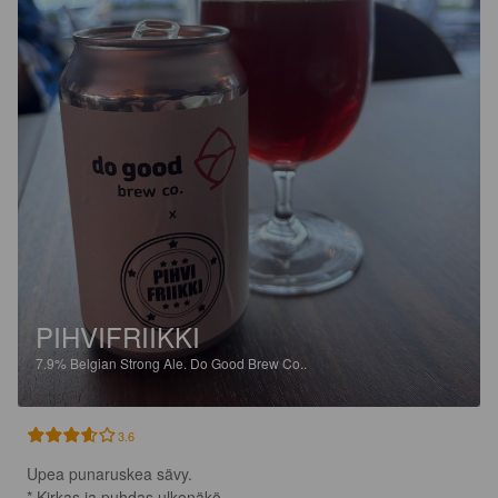
PIHVIFRIIKKI
7.9%
Belgian Strong Ale.
Do Good Brew Co..
3.6
Upea punaruskea sävy.

* Kirkas ja puhdas ulkonäkö.
