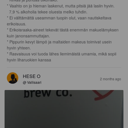
* Vaahto on jo hieman laskenut, mutta pitsiä jää lasiin hyvin.

  7,9 % alkoholia tekee oluesta melko tuhdin.

* Ei välttämättä useamman tuopin olut, vaan nautiskeltava 
erikoisuus.

* Erikoisraaka-aineet tekevät tästä enemmän makuelämyksen 
kuin janonsammuttajan.

* Pippurin kevyt lämpö ja maltaiden makeus toimivat usein 
hyvin yhteen.

* Rasvaisuus voi tuoda lähes liemimäistä umamia, mikä sopii 
hyvin liharuokien kanssa
HESE O
2 months ago
@ Vallisaari