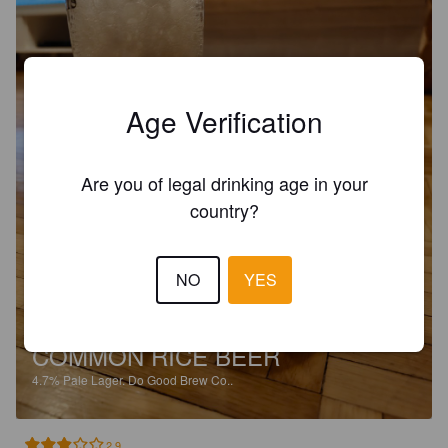
Age Verification
Are you of legal drinking age in your
country?
NO
YES
COMMON RICE BEER
4.7%
Pale Lager.
Do Good Brew Co..
2.9