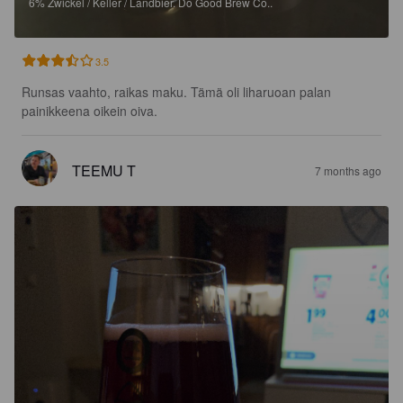
6%
Zwickel / Keller / Landbier.
Do Good Brew Co..
3.5
Runsas vaahto, raikas maku. Tämä oli liharuoan palan 
painikkeena oikein oiva.
TEEMU T
7 months ago