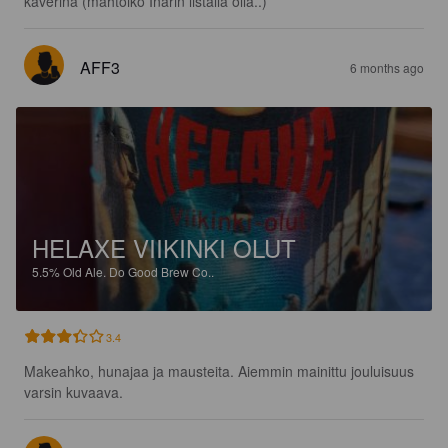
kaverina (mahtoiko Inarin listalla olla..)
AFF3
6 months ago
HELAXE VIIKINKI OLUT
5.5%
Old Ale.
Do Good Brew Co..
3.4
Makeahko, hunajaa ja mausteita. Aiemmin mainittu jouluisuus 
varsin kuvaava.