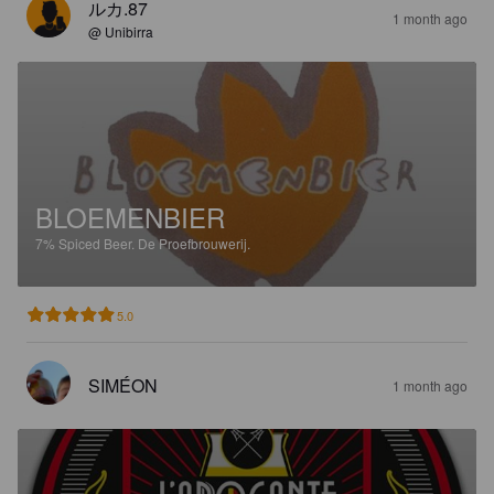
ルカ.87
1 month ago
@ Unibirra
BLOEMENBIER
7%
Spiced Beer.
De Proefbrouwerij.
5.0
SIMÉON
1 month ago