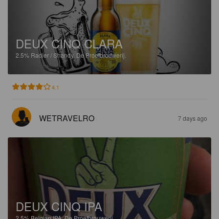
DEUX CINQ CLARA
2.5%
Radler / Shandy.
De Proefbrouwerij.
4.1
WETRAVELRO
7 days ago
DEUX CINQ IPA
2.5%
Belgian IPA.
De Proefbrouwerij.