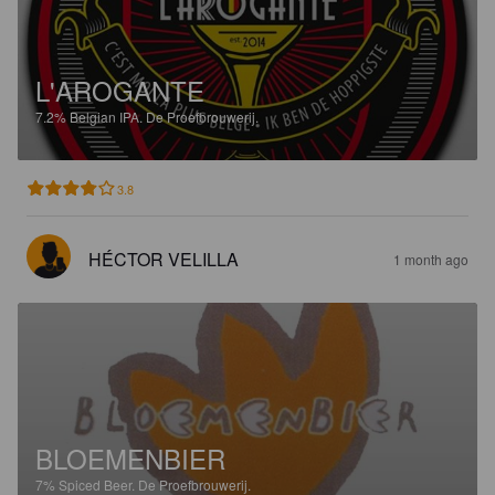
L'AROGANTE
7.2%
Belgian IPA.
De Proefbrouwerij.
3.8
HÉCTOR VELILLA
1 month ago
BLOEMENBIER
7%
Spiced Beer.
De Proefbrouwerij.