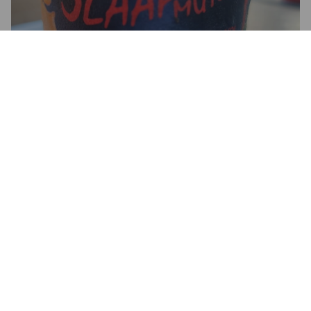
SLAAPMUTSKE CHRISTMAS
7.4%
Dunkel / Tmavý.
De Proefbrouwerij.
3.2
ARNO B
2 months ago
@ Gustaaf klimt