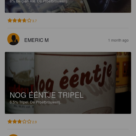
8%
Belgian Ale.
De Proefbrouwerij.
3.7
EMERIC M
1 month ago
NOG ÉÉNTJE TRIPEL
6.5%
Tripel.
De Proefbrouwerij.
2.9