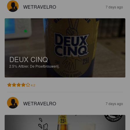
WETRAVELRO
7 days ago
DEUX CINQ
2.5%
Altbier.
De Proefbrouwerij.
4.2
WETRAVELRO
7 days ago