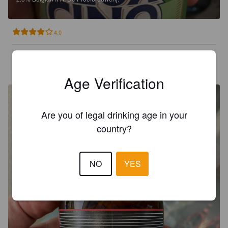
4.0
AUREL L
8 days ago
Age Verification
Are you of legal drinking age in your
country?
NO
YES