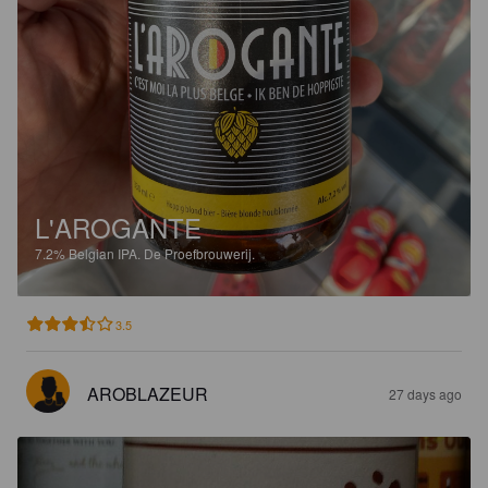
L'AROGANTE
7.2%
Belgian IPA.
De Proefbrouwerij.
3.5
AROBLAZEUR
27 days ago