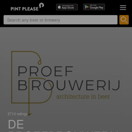
2710 ratings
DE