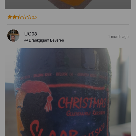
2.5
UC08
1 month ago
@ Drankgigant Beveren