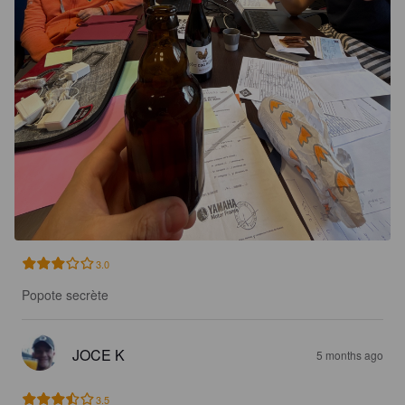
3.0
Popote secrète
JOCE K
5 months ago
3.5