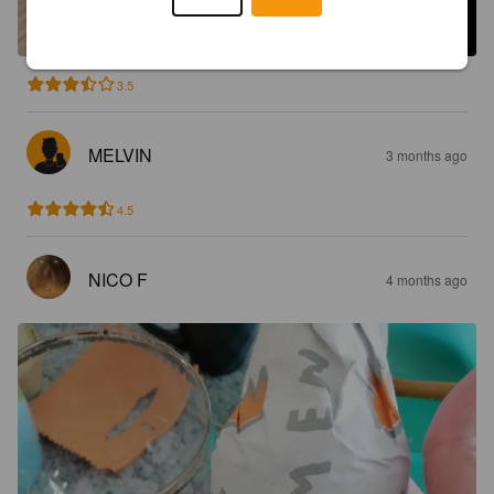
3.5
MELVIN
3 months ago
4.5
NICO F
4 months ago