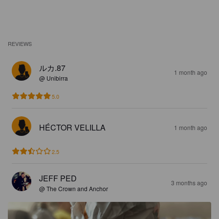
REVIEWS
ルカ.87
1 month ago
@ Unibirra
5.0
HÉCTOR VELILLA
1 month ago
2.5
JEFF PED
3 months ago
@ The Crown and Anchor