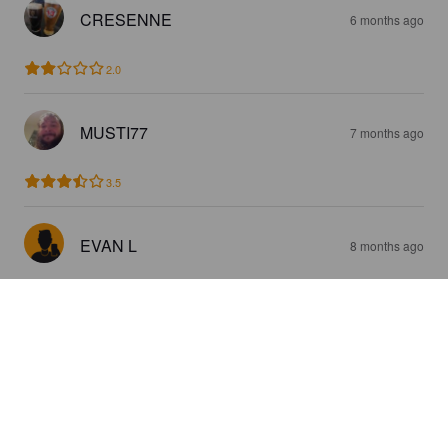
CRESENNE
6 months ago
2.0
MUSTI77
7 months ago
3.5
EVAN L
8 months ago
3.3
CHRIS L
8 months ago
4.0