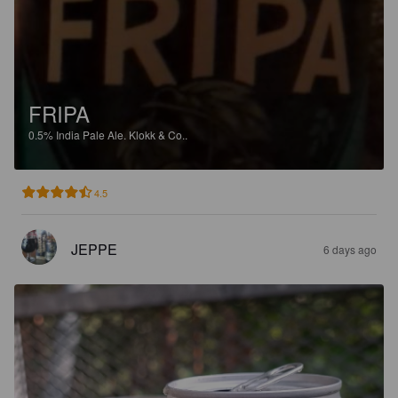
FRIPA
0.5%
India Pale Ale.
Klokk & Co..
4.5
JEPPE
6 days ago