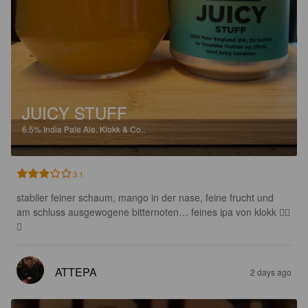
JUICY STUFF
6.5%
India Pale Ale.
Klokk & Co..
3.1
stabiler feiner schaum, mango in der nase, feine frucht und 
am schluss ausgewogene bitternoten… feines ipa von klokk 👍🏻
🍺
ATTEPA
2 days ago