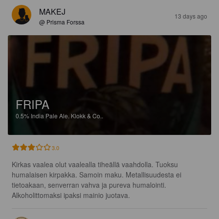
MAKEJ
13 days ago
@ Prisma Forssa
FRIPA
0.5%
India Pale Ale.
Klokk & Co..
3.0
Kirkas vaalea olut vaalealla tiheällä vaahdolla. Tuoksu 
humalaisen kirpakka. Samoin maku. Metallisuudesta ei 
tietoakaan, senverran vahva ja pureva humalointi. 
Alkoholittomaksi ipaksi mainio juotava.