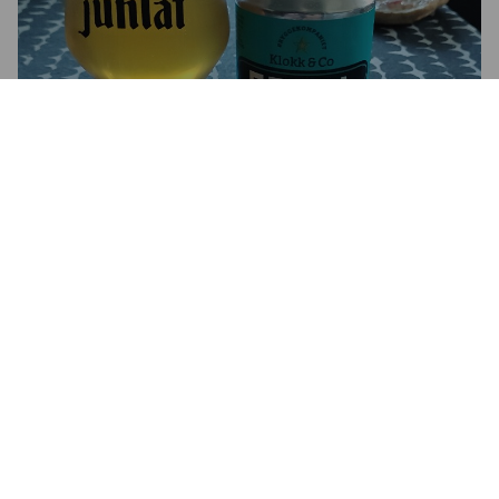
FRIPA
0.5%
India Pale Ale.
Klokk & Co..