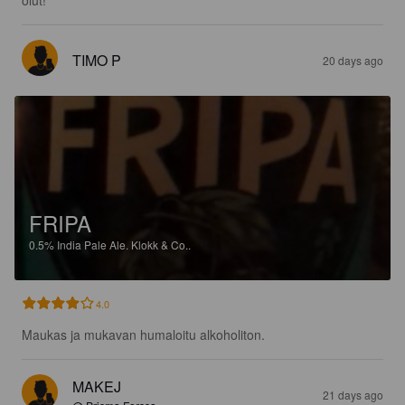
olut!
TIMO P
20 days ago
FRIPA
0.5%
India Pale Ale.
Klokk & Co..
4.0
Maukas ja mukavan humaloitu alkoholiton.
MAKEJ
21 days ago