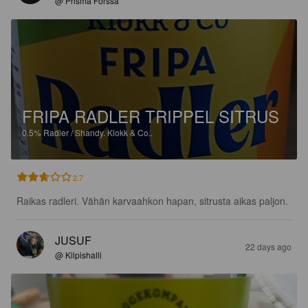
@ Prisma Forssa
FRIPA RADLER TRIPPEL SITRUS
0.5%
Radler / Shandy.
Klokk & Co..
2.7
Raikas radleri. Vähän karvaahkon hapan, sitrusta aikas paljon.
JUSUF
22 days ago
@ Kilpishalli