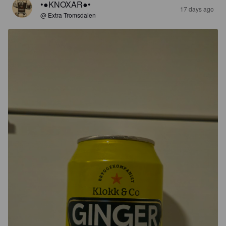
•●KNOXAR●•
17 days ago
@ Extra Tromsdalen