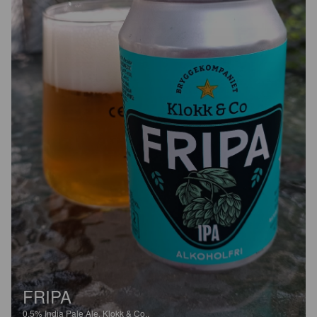
FRIPA
0.5%
India Pale Ale.
Klokk & Co..