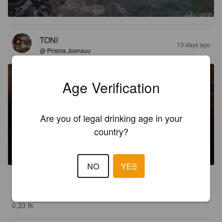
TONI
13 days ago
@ Prisma Joensuu
Age Verification
Are you of legal drinking age in your
FRIPA
country?
0.5%
India Pale Ale.
Klokk & Co..
NO
YES
2.9
Kyllähän tämä ihan ok holiton ipa on.

0,33 tk