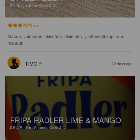
0%
Ginger Beer.
Klokk & Co..
3.0
Makea, voimakas inkiväärin jälkimaku, yllättävästi sopi mun 
makuun.
TIMO P
22 days ago
FRIPA RADLER LIME & MANGO
0.5%
Radler / Shandy.
Klokk & Co..