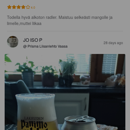
4.0
Todella hyvä alkoton radler. Maistuu selkeästi mangolle ja 
limelle,muttei liikaa
JO ISO P
28 days ago
@ Prisma Liisanlehto Vaasa