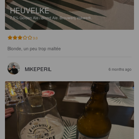
HEUVELKE
7.5%
Golden Ale / Blond Ale.
Brouwerij Vakwerk.
3.0
Blonde, un peu trop maltée
MIKEPERIL
6 months ago