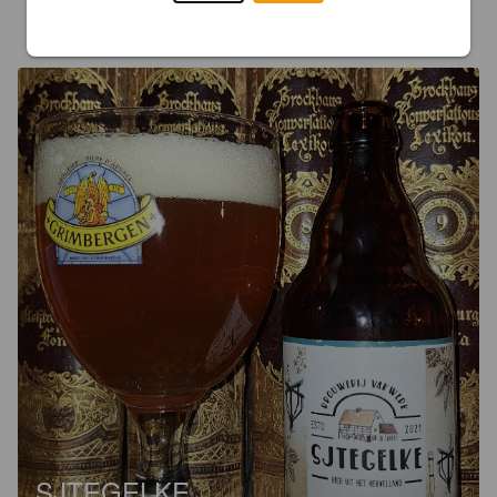
BERCH
1 year ago
@ Gouders Slijterij, Vaals
SJTEGELKE