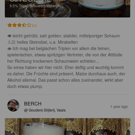
9.5%
Tripel.
Brouwerij Vakwerk.
3.5
👁 leicht getrübt, satt golden; stabiler, mittelporiger Schaum 

👃🏻 helles Steinobst, u.a. Mirabellen

👄 Ich mag bei belgischen Triplen vor allem die feinen, 
spielerischen, etwas spritzigen Vertreter, die von der Attitüde 
her Richtung trockenem Schaumwein schielen...

So eines haben wir hier nicht. Eher deftig und wuchtig kommt 
es daher. Die Früchte sind präsent, Malze durchaus auch, der 
Alkohol allemal. Das passt schon alles zueinander, wirkt aber 
doch etwas plump.
BERCH
1 year ago
@ Gouders Slijterij, Vaals