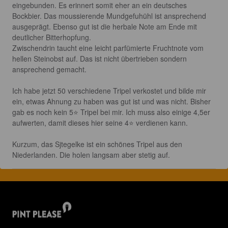
eingebunden. Es erinnert somit eher an ein deutsches 
Bockbier. Das moussierende Mundgefuhühl ist ansprechend 
ausgeprägt. Ebenso gut ist die herbale Note am Ende mit 
deutlicher Bitterhopfung.

Zwischendrin taucht eine leicht parfümierte Fruchtnote vom 
hellen Steinobst auf. Das ist nicht übertrieben sondern 
ansprechend gemacht.

Ich habe jetzt 50 verschiedene Tripel verkostet und bilde mir 
ein, etwas Ahnung zu haben was gut ist und was nicht. Bisher 
gab es noch kein 5⭐ Tripel bei mir. Ich muss also einige 4,5er 
aufwerten, damit dieses hier seine 4⭐ verdienen kann.

Kurzum, das Sjtegelke ist ein schönes Tripel aus den 
Niederlanden. Die holen langsam aber stetig auf.