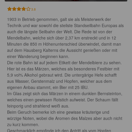
3.8
1903 in Betrieb genommen, galt sie als Meisterwerk der 
Technik und war sowohl die steilste Standseilbahn Europas als 
auch die längste Seilbahn der Welt. Die Rede ist von der 
Mendelbahn, welche sich über 2,37 km erstreckt und in 12 
Minuten die 850 m Höhenunterschied überwindet, damit man 
auf dem Hausberg Kalterns die Aussicht genießen oder mit 
einer Wanderung beginnen kann.

Die rote Bahn ist auf jedem Etikett der Mendelbiere zu sehen. 
Hier ist es das Märzen, welches als besonderes Festbier mit 
5,9 vol% Alkohol gebraut wird. Die untergärige Hefe schafft 
aus Wasser, Gerstenmalz und Hopfen, welcher aus dem 
eigenen Anbau stammt, ein Bier mit 25 IBU.

Im Glas zeigt sich das Märzen in einem dunklen Bernsteinton, 
welches einen gewissen Rotstich aufweist. Der Schaum fällt 
feinporig und strahlend weiß aus.

Beim Geruch bemerke ich eine gewisse kräuterige und 
würzige Noten, wobei die Aromen des Malzes aber auch nicht 
zu kurz kommen.

Geschmacklich empfinde ich den Antritt als vom Hopfen 