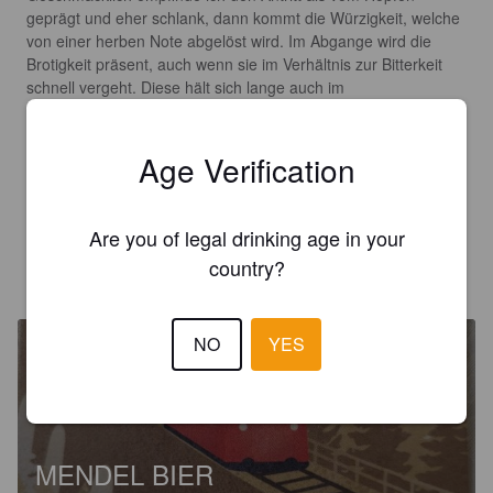
geprägt und eher schlank, dann kommt die Würzigkeit, welche 
von einer herben Note abgelöst wird. Im Abgange wird die 
Brotigkeit präsent, auch wenn sie im Verhältnis zur Bitterkeit 
schnell vergeht. Diese hält sich lange auch im 
Nachgeschmack.

Das Gesamtkonzept hätte mir besser gefallen, wenn die 
Frische des Antrunks länger angehalten hätte. Je länger man 
Age Verification
trinkt, desto deutlicher wird die kräftige Herbe, weshalb es 
mich nicht komplett begeistern konnte.
Are you of legal drinking age in your
country?
MN
3 years ago
NO
YES
MENDEL BIER