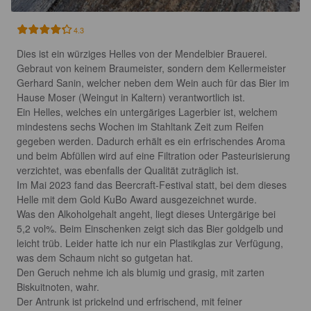
4.3
Dies ist ein würziges Helles von der Mendelbier Brauerei. 
Gebraut von keinem Braumeister, sondern dem Kellermeister 
Gerhard Sanin, welcher neben dem Wein auch für das Bier im 
Hause Moser (Weingut in Kaltern) verantwortlich ist.

Ein Helles, welches ein untergäriges Lagerbier ist, welchem 
mindestens sechs Wochen im Stahltank Zeit zum Reifen 
gegeben werden. Dadurch erhält es ein erfrischendes Aroma 
und beim Abfüllen wird auf eine Filtration oder Pasteurisierung 
verzichtet, was ebenfalls der Qualität zuträglich ist.

Im Mai 2023 fand das Beercraft-Festival statt, bei dem dieses 
Helle mit dem Gold KuBo Award ausgezeichnet wurde. 

Was den Alkoholgehalt angeht, liegt dieses Untergärige bei 
5,2 vol%. Beim Einschenken zeigt sich das Bier goldgelb und 
leicht trüb. Leider hatte ich nur ein Plastikglas zur Verfügung, 
was dem Schaum nicht so gutgetan hat.

Den Geruch nehme ich als blumig und grasig, mit zarten 
Biskuitnoten, wahr.

Der Antrunk ist prickelnd und erfrischend, mit feiner 