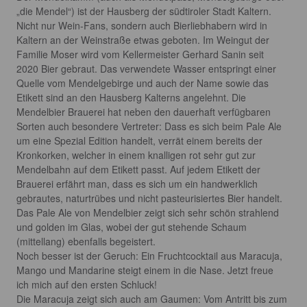
„die Mendel“) ist der Hausberg der südtiroler Stadt Kaltern. 
Nicht nur Wein-Fans, sondern auch Bierliebhabern wird in 
Kaltern an der Weinstraße etwas geboten. Im Weingut der 
Familie Moser wird vom Kellermeister Gerhard Sanin seit 
2020 Bier gebraut. Das verwendete Wasser entspringt einer 
Quelle vom Mendelgebirge und auch der Name sowie das 
Etikett sind an den Hausberg Kalterns angelehnt. Die 
Mendelbier Brauerei hat neben den dauerhaft verfügbaren 
Sorten auch besondere Vertreter: Dass es sich beim Pale Ale 
um eine Spezial Edition handelt, verrät einem bereits der 
Kronkorken, welcher in einem knalligen rot sehr gut zur 
Mendelbahn auf dem Etikett passt. Auf jedem Etikett der 
Brauerei erfährt man, dass es sich um ein handwerklich 
gebrautes, naturtrübes und nicht pasteurisiertes Bier handelt. 

Das Pale Ale von Mendelbier zeigt sich sehr schön strahlend 
und golden im Glas, wobei der gut stehende Schaum 
(mittellang) ebenfalls begeistert.

Noch besser ist der Geruch: Ein Fruchtcocktail aus Maracuja, 
Mango und Mandarine steigt einem in die Nase. Jetzt freue 
ich mich auf den ersten Schluck!

Die Maracuja zeigt sich auch am Gaumen: Vom Antritt bis zum 