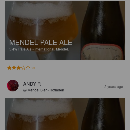
MENDEL PALE ALE
5.4%
Pale Ale - International.
Mendel.
3.3
ANDY R
2 years ago
@ Mendel Bier - Hofladen