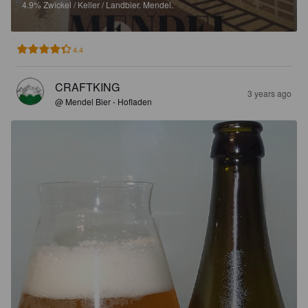
4.9%
Zwickel / Keller / Landbier.
Mendel.
4.4
CRAFTKING
3 years ago
@ Mendel Bier - Hofladen