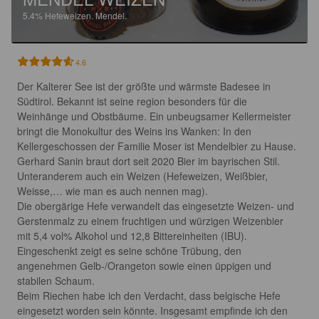
5.4%
Hefeweizen.
Mendel.
4.6
Der Kalterer See ist der größte und wärmste Badesee in 
Südtirol. Bekannt ist seine region besonders für die 
Weinhänge und Obstbäume. Ein unbeugsamer Kellermeister 
bringt die Monokultur des Weins ins Wanken: In den 
Kellergeschossen der Familie Moser ist Mendelbier zu Hause. 
Gerhard Sanin braut dort seit 2020 Bier im bayrischen Stil. 
Unteranderem auch ein Weizen (Hefeweizen, Weißbier, 
Weisse,… wie man es auch nennen mag). 

Die obergärige Hefe verwandelt das eingesetzte Weizen- und 
Gerstenmalz zu einem fruchtigen und würzigen Weizenbier 
mit 5,4 vol% Alkohol und 12,8 Bittereinheiten (IBU).

Eingeschenkt zeigt es seine schöne Trübung, den 
angenehmen Gelb-/Orangeton sowie einen üppigen und 
stabilen Schaum.

Beim Riechen habe ich den Verdacht, dass belgische Hefe 
eingesetzt worden sein könnte. Insgesamt empfinde ich den 