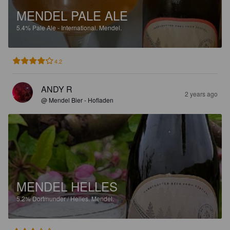
MENDEL PALE ALE
5.4%
Pale Ale - International.
Mendel.
4.2
ANDY R
2 years ago
@ Mendel Bier - Hofladen
MENDEL HELLES
5.2%
Dortmunder / Helles.
Mendel.