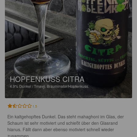
HOPFENKUSS CITRA
4.9%
Dunkel / Tmavý.
Brauminator/Hopfenkuss.
1.5
Ein kaltgehopftes Dunkel. Das steht mahaghoni im Glas, der 
Schaum ist sehr motiviert und schießt über den Glasrand 
hianus. Fällt dann aber ebenso motiviert schnell wieder 
zusammen.
