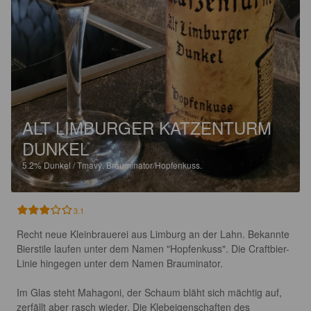
ALT LIMBURGER KATZENTURM
DUNKEL
5.2%
Dunkel / Tmavý.
Brauminator/Hopfenkuss.
3.1
Recht neue Kleinbrauerei aus Limburg an der Lahn. Bekannte 
Bierstile laufen unter dem Namen "Hopfenkuss". Die Craftbier-
Linie hingegen unter dem Namen Brauminator.

Im Glas steht Mahagoni, der Schaum bläht sich mächtig auf, 
zerfällt aber rasch wieder. Die Klebeigenschaften des 