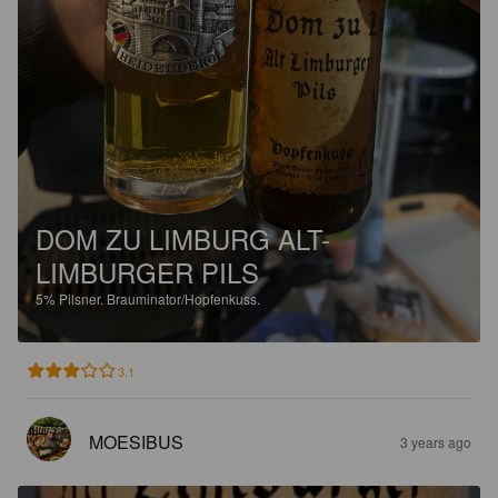
DOM ZU LIMBURG ALT-
LIMBURGER PILS
5%
Pilsner.
Brauminator/Hopfenkuss.
3.1
MOESIBUS
3 years ago