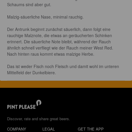
Schaums sind aber gut.

Malzig-säuerliche Nase, minimal rauchig.

Der Antrunk beginnt zunächst säuerlich, dann folgt eine 
rauchige Malznote, die etwas an geräucherten Schinken 
erinnert. Die säuerliche Note bleibt, während der Rauch 
ähnlich schnell verfliegt wie der Rauch meiner West Red. 
Nach hinten raus kommt etwas malzige Herbe.

Das ist weder Fisch noch Fleisch und damit wohl im unteren 
Mittelfeld der Dunkelbiere.
Discover, rate and share great beers.
COMPANY
LEGAL
GET THE APP