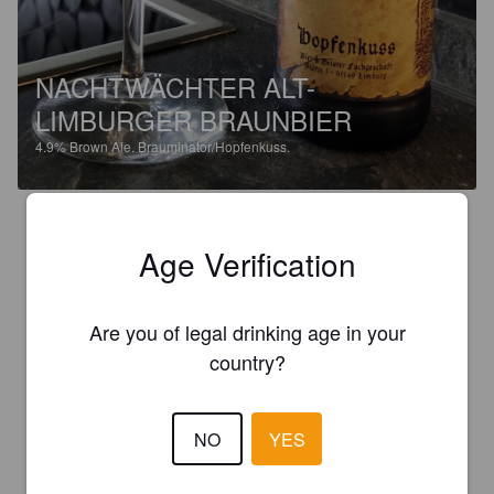
NACHTWÄCHTER ALT-
LIMBURGER BRAUNBIER
4.9%
Brown Ale.
Brauminator/Hopfenkuss.
3.2
Age Verification
Ein Braunbier steht im Glas, das einzige Braunbier bisher war 
von Bosch und konnte mich nicht sonderlich überzeugen. Hier 
dunkles Kupfer mit recht beständigem Schaum.

Are you of legal drinking age in your
Die Nase ist süßlich malzig, Karamell.

country?
Vitaler Antrunk, spritzig mit schnell einsetzender süßlichen 
Malznote. Im Hintergrund ein säuerlicher Gegenspieler. Die 
NO
YES
grasige Hopfenote die etwas Richtung Heu-Geschmack geht, 
bleibt mild und im Hintergrund.
