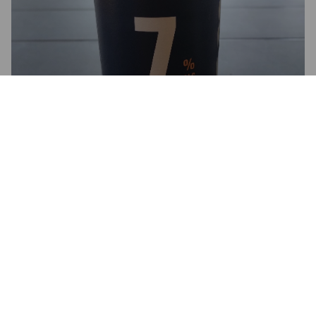
L'INTENSE BLONDE
7%
Belgian Strong Ale.
Brasserie De France.
3.0
Plutôt surpris par cette bière de Bourgogne, ou ce n'est 
clairement pas la spécialité.

Ça fait le travail en restant classique. Pour l'intensité, j'ai 
connu mieux, mais le côté floral est présent.