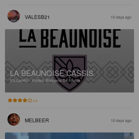
VALESB21
10 days ago
LA BEAUNOISE CASSIS
5%
Lambic - Fruited.
Brasserie De France.
4.2
MELBEER
10 days ago