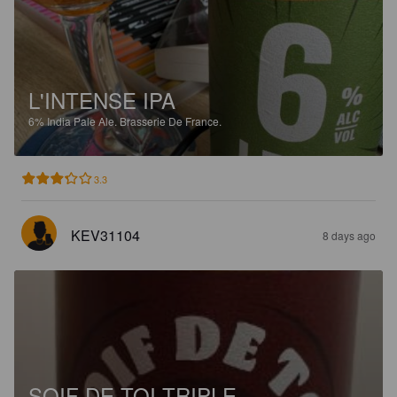
L'INTENSE IPA
6%
India Pale Ale.
Brasserie De France.
3.3
KEV31104
8 days ago
SOIF DE TOI TRIPLE