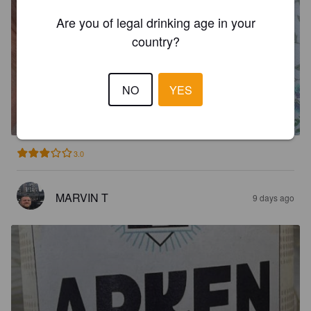
Are you of legal drinking age in your
country?
SOIF DE TOI TRIPLE
NO
YES
7%
Tripel.
Brasserie De France.
3.0
MARVIN T
9 days ago