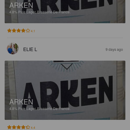
ARKEN
4.8%
Pale Lager.
Brasserie De France.
4.1
ELIE L
9 days ago
ARKEN
4.8%
Pale Lager.
Brasserie De France.
4.4