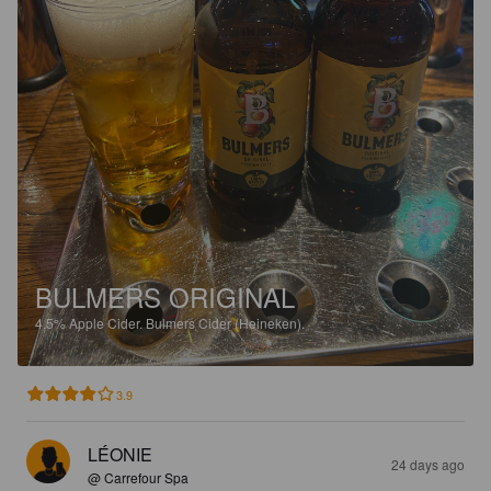
BULMERS ORIGINAL
4.5%
Apple Cider.
Bulmers Cider (Heineken).
3.9
LÉONIE
24 days ago
@ Carrefour Spa