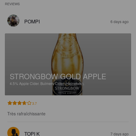
REVIEWS
POMPI
6 days ago
STRONGBOW GOLD APPLE
4.5%
Apple Cider.
Bulmers Cider (Heineken).
3.7
Très rafraîchissante
TOPI K
7 days ago