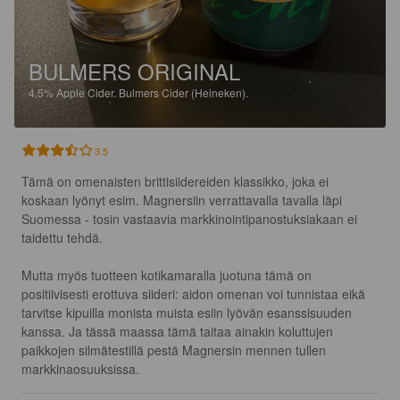
BULMERS ORIGINAL
4.5%
Apple Cider.
Bulmers Cider (Heineken).
3.5
Tämä on omenaisten brittisiidereiden klassikko, joka ei 
koskaan lyönyt esim. Magnersiin verrattavalla tavalla läpi 
Suomessa - tosin vastaavia markkinointipanostuksiakaan ei 
taidettu tehdä.

Mutta myös tuotteen kotikamaralla juotuna tämä on 
positiivisesti erottuva siideri: aidon omenan voi tunnistaa eikä 
tarvitse kipuilla monista muista esiin lyövän esanssisuuden 
kanssa. Ja tässä maassa tämä taitaa ainakin koluttujen 
paikkojen silmätestillä pestä Magnersin mennen tullen 
markkinaosuuksissa.