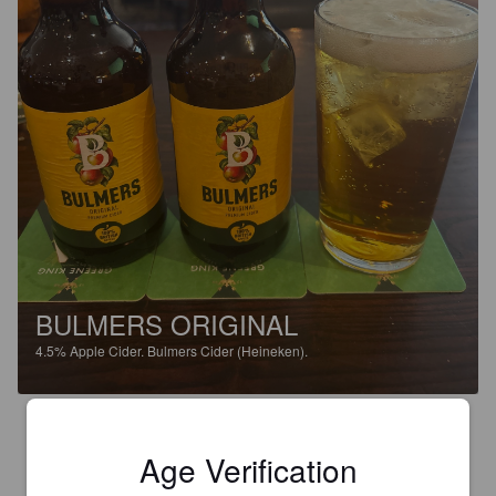
BULMERS ORIGINAL
4.5%
Apple Cider.
Bulmers Cider (Heineken).
3.9
Age Verification
VELAATAN KANUUNA
8 days ago