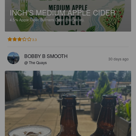
INCH'S MEDIUM APPLE CIDER
4.5%
Apple Cider.
Bulmers Cider (Heineken).
3.3
BOBBY B SMOOTH
30 days ago
@ The Quays