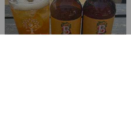
BULMERS ORIGINAL
4.5%
Apple Cider.
Bulmers Cider (Heineken).
3.9
LASSEMAN
1 month ago