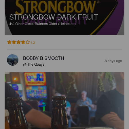
STRONGBOW DARK FRUIT
4%
Other Cider.
Bulmers Cider (Heineken).
4.2
BOBBY B SMOOTH
8 days ago
@ The Quays