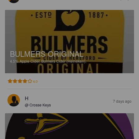
BULMERS ORIGINAL
4.5%
Apple Cider.
Bulmers Cider (Heineken).
4.0
H
7 days ago
@ Crosse Keys