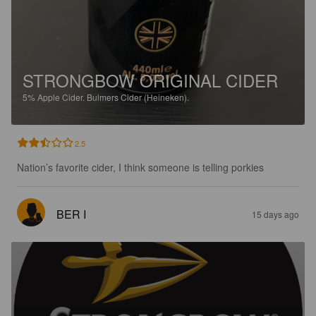
STRONGBOW ORIGINAL CIDER
5%
Apple Cider.
Bulmers Cider (Heineken).
2.5
Nation’s favorite cider, I think someone is telling porkies
BER I
15 days ago