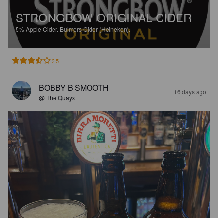
STRONGBOW ORIGINAL CIDER
5%
Apple Cider.
Bulmers Cider (Heineken).
3.5
BOBBY B SMOOTH
16 days ago
@ The Quays