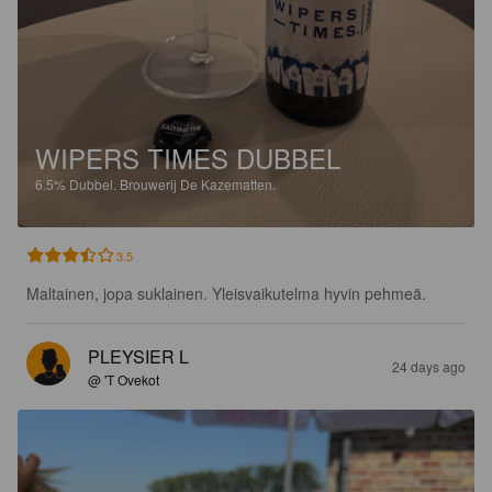
WIPERS TIMES DUBBEL
6.5%
Dubbel.
Brouwerij De Kazematten.
3.5
Maltainen, jopa suklainen. Yleisvaikutelma hyvin pehmeä.
PLEYSIER L
24 days ago
@ 'T Ovekot