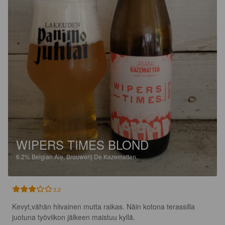
WIPERS TIMES BLOND
6.2%
Belgian Ale.
Brouwerij De Kazematten.
3.2
Kevyt,vähän hiivainen mutta raikas. Näin kotona terassilla 
juotuna työviikon jälkeen maistuu kyllä.