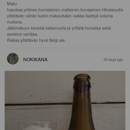
Maku 
hapokas,yrttinen,humalainen,maltainen,hunajainen.Hiivaisuutta 
yllättävän vähän kuten makeuttakin vaikka lisättyä sokeria 
mukana.

Jälkimakuun keveää katkeruutta ja yrttistä humalaa sekä 
aavistus vaniljaa.

Raikas,yllättävän hyvä Belgi ale.
NOKIKANA
29 days ago