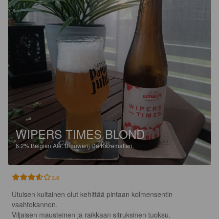
WIPERS TIMES BLOND
6.2%
Belgian Ale.
Brouwerij De Kazematten.
3.6
Utuisen kultainen olut kehittää pintaan kolmensentin 
vaahtokannen.

Viljaisen mausteinen ja raikkaan sitruksinen tuoksu.
