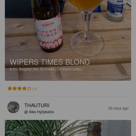
WIPERS TIMES BLOND
6.2%
Belgian Ale.
Brouwerij De Kazematten.
3.9
THAUTURI
26 days ago
@ Alko Hyllykallio