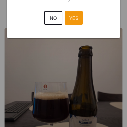
TUOMAS S
NO
YES
21 days ago
@ Alko Verkkokauppa