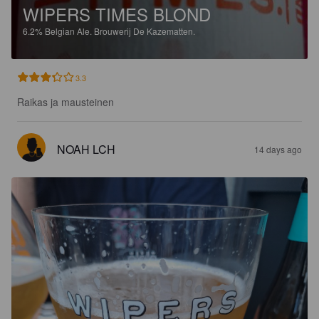
WIPERS TIMES BLOND
6.2%
Belgian Ale.
Brouwerij De Kazematten.
3.3
Raikas ja mausteinen
NOAH LCH
14 days ago