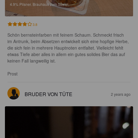
4.9%
Pilsner.
Brauhaus zum Stiefel.
3.8
Schön bernsteinfarben mit feinem Schaum. Schmeckt frisch 
im Antrunk, beim Absetzen entwickelt sich eine hopfige Herbe, 
die sich fein in mehrere Hauptnoten entfaltet. Vielleicht fehlt 
etwas Tiefe aber alles in allem ein gutes solides Bier das auf 
keinen Fall langweilig ist.

Prost
BRUDER VON TÜTE
2 years ago