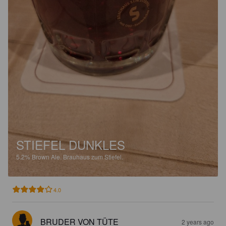
STIEFEL DUNKLES
5.2%
Brown Ale.
Brauhaus zum Stiefel.
4.0
BRUDER VON TÜTE
2 years ago