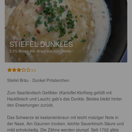
STIEFEL DUNKLES
5.2%
Brown Ale.
Brauhaus zum Stiefel.
3.3
Stiefel Bräu - Dunkel Prösterchen

Zum Saarländisch Gefillder (Kartoffel-Kloßteig gefüllt mit 
Hackfleisch und Lauch) gab’s das Dunkle. Beides bleibt hinter 
den Erwartungen zurück. 

Das Schwarze ist kastanienbraun mit leicht malziger Note in 
der Nase. Am Gaumen trocken, leichte Sauerkirsch-Säure und 
mild schokoladig. Die Zähne werden stumpf. Seit 1702 gibts 