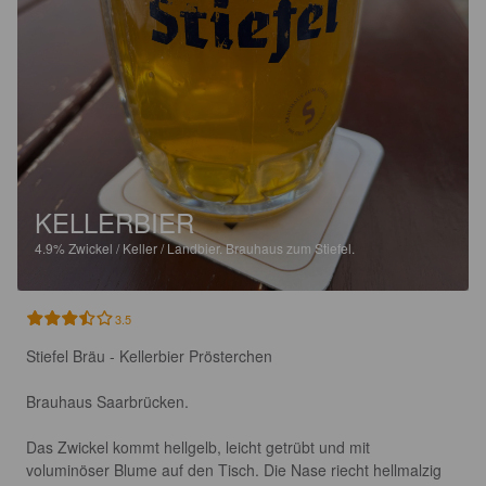
KELLERBIER
4.9%
Zwickel / Keller / Landbier.
Brauhaus zum Stiefel.
3.5
Stiefel Bräu - Kellerbier Prösterchen

Brauhaus Saarbrücken. 

Das Zwickel kommt hellgelb, leicht getrübt und mit 
voluminöser Blume auf den Tisch. Die Nase riecht hellmalzig 