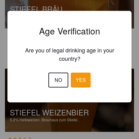
STIEFEL BRÄU
4.9%
Pilsner.
Brauhaus zum Stiefel.
Age Verification
4.5
Are you of legal drinking age in your
LON.ETIE
1 year ago
country?
NO
YES
STIEFEL WEIZENBIER
5.2%
Hefeweizen.
Brauhaus zum Stiefel.