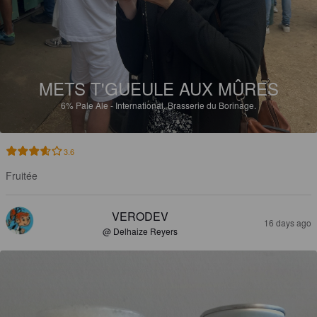
METS T'GUEULE AUX MÛRES
6%
Pale Ale - International.
Brasserie du Borinage.
3.6
Fruitée
VERODEV
16 days ago
@ Delhaize Reyers