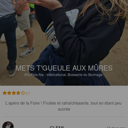
METS T'GUEULE AUX MÛRES
6%
Pale Ale - International.
Brasserie du Borinage.
3.7
L'apéro de la Foire ! Fruitée et rafraîchissante, tout en étant peu 
sucrée
CLEMI
13 days ago