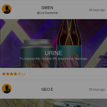
GWEN
28 days ago
@ La Couronne
URINE
7%
Imperial IPA / Double IPA.
Brasserie du Borinage.
4.0
GEO E
28 days ago