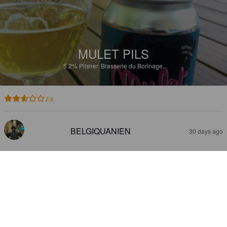
MULET PILS
5.2%
Pilsner.
Brasserie du Borinage.
2.6
BELGIQUANIEN
30 days ago