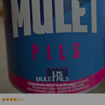
MULET PILS
5.2%
Pilsner.
Brasserie du Borinage.
4.0