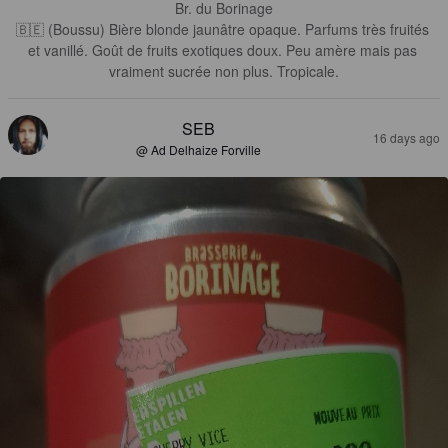
Br. du Borinage

🇧🇪 (Boussu) Bière blonde jaunâtre opaque. Parfums très fruités 
et vanillé. Goût de fruits exotiques doux. Peu amère mais pas 
vraiment sucrée non plus. Tropicale.
SEB
16 days ago
@ Ad Delhaize Forville