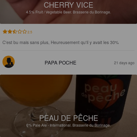
CHERRY VICE
4.5%
Fruit / Vegetable Beer.
Brasserie du Borinage.
2.5
C'est bu mais sans plus, Heureusement qu'il y avait les 30%
PAPA POCHE
21 days ago
PEAU DE PÊCHE
6%
Pale Ale - International.
Brasserie du Borinage.