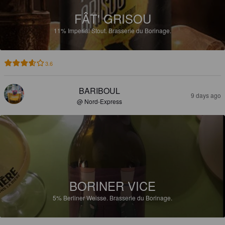
FÂT' GRISOU
11%
Imperial Stout.
Brasserie du Borinage.
3.6
BARIBOUL
9 days ago
@ Nord-Express
BORINER VICE
5%
Berliner Weisse.
Brasserie du Borinage.