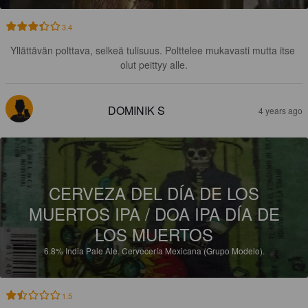
3.4
Yllättävän polttava, selkeä tulisuus. Polttelee mukavasti mutta itse 
olut peittyy alle.
DOMINIK S
4 years ago
CERVEZA DEL DÍA DE LOS
MUERTOS IPA / DOA IPA DÍA DE
LOS MUERTOS
6.8%
India Pale Ale.
Cervecería Mexicana (Grupo Modelo).
1.5