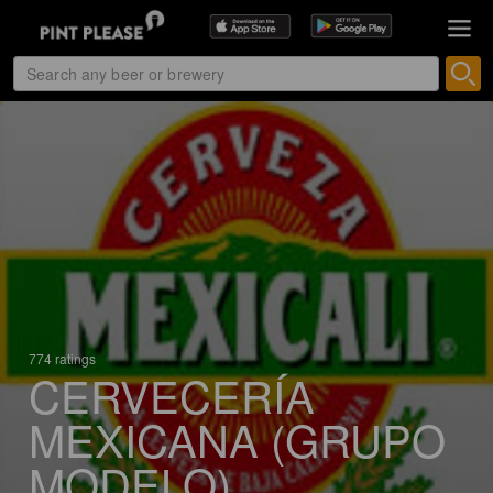
774 ratings
CERVECERÍA
MEXICANA (GRUPO
MODELO)