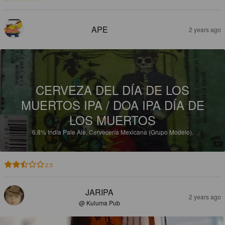
APE
2 years ago
CERVEZA DEL DÍA DE LOS
MUERTOS IPA / DOA IPA DÍA DE
LOS MUERTOS
6.8%
India Pale Ale.
Cervecería Mexicana (Grupo Modelo).
2.5
JARIPA
2 years ago
@ Kuluma Pub