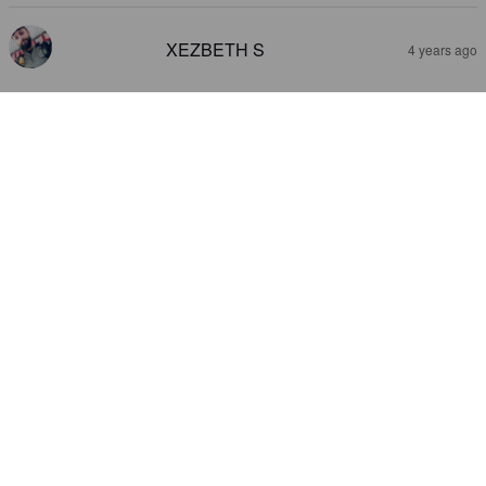
XEZBETH S
4 years ago
CERVEZA DEL DÍA DE LOS
MUERTOS IPA / DOA IPA DÍA DE
LOS MUERTOS
6.8%
India Pale Ale.
Cervecería Mexicana (Grupo Modelo).
2.5
TOBBE
4 years ago