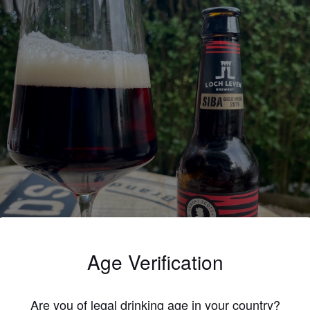
Age Verification
Are you of legal drinking age in your country?