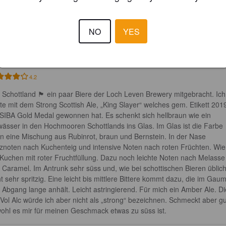
ING SLAYER
NO
YES
2%
Scottish Ale.
Loch Leven Brewery.
4.2
Schottland 🏴󠁧󠁢󠁳󠁣󠁴󠁿 ein paar Biere der Loch Leven Brewery mitgebracht. Ich
rte mit dem Strong Scottish Ale, „King Slayer“ welches gem. Etikett 201
 SIBA Gold Medal gewonnen hat. Es schenkt sich hellbraun wie ein 
ässer in den Hochmooren Schottlands ins Glas. Im Glas ist die Farbe 
n eine Mischung aus Rubinrot, braun und Bernstein. In der Nase 
znoten nach Kuchenteig und intensive Noten nach roten Früchten. Wie
 Kuchen mit roter Fruchtfüllung. Dazu noch leichte Noten nach Melasse
 Caramel. Im Antrunk sehr süss und, wie bei schottischen Bieren üblich
ht sehr spritzig. Eine leicht bis mittlere Bittere kommt dazu, die im Gau
 Abgang lange anhält. Leicht astringierend. Für mich ein Amber Ale. Di
 Vol Alc würde ich aber nicht als „strong“ bezeichnen. Schmeckt aber gu
ohl es mir für meinen Geschmack etwas zu süss ist.