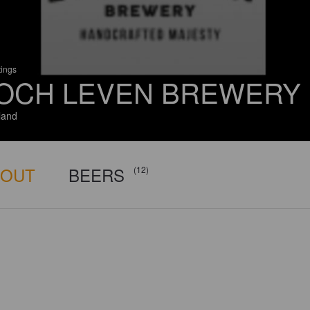
tings
OCH LEVEN BREWERY
land
BOUT
BEERS
(12)