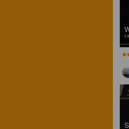
W
3.
S