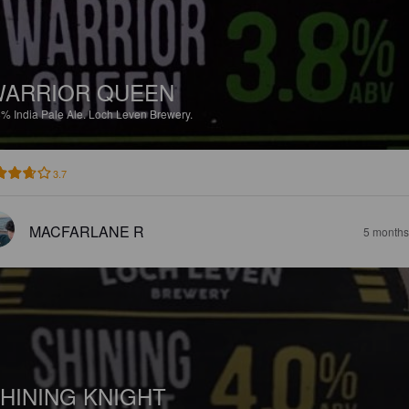
ARRIOR QUEEN
8%
India Pale Ale.
Loch Leven Brewery.
3.7
MACFARLANE R
5 months
HINING KNIGHT