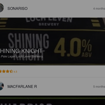
SONARISO
4 months
HINING KNIGHT
%
Pale Lager.
Loch Leven Brewery.
4.5
MACFARLANE R
5 months