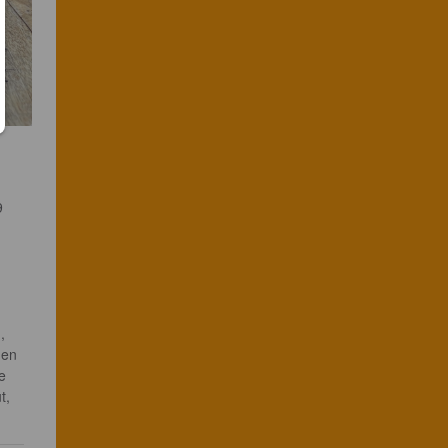
 
9 
 
 
, 
men 
e 
t, 