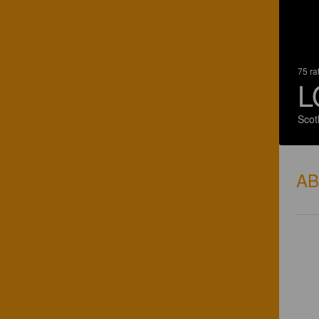
75 ra
L
Scot
A