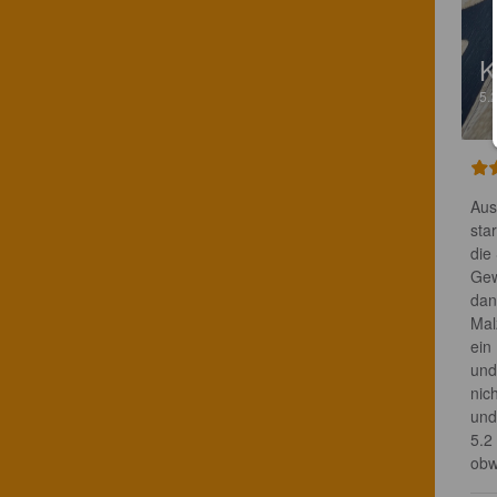
K
5.
Aus 
sta
die
Gew
dan
Mal
ein
und
nic
und
5.2
obw