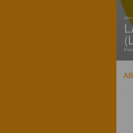
834 r
L
(
Fran
A