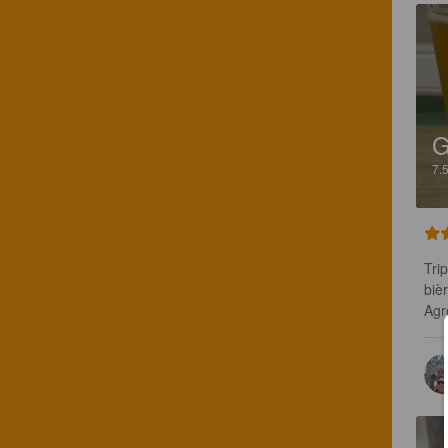
7.
Tri
bièr
Agr