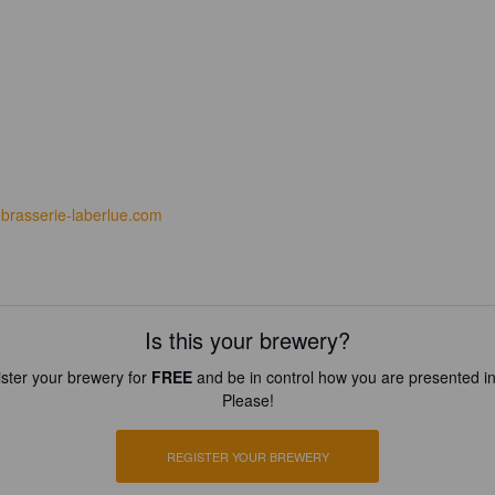
brasserie-laberlue.com
Is this your brewery?
ster your brewery for
FREE
and be in control how you are presented in
Please!
REGISTER YOUR BREWERY