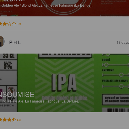
%
Golden Ale / Blond Ale.
La Fameuse Fabrique (La Berlue).
3.3
P-H L
13 days
NSOUMISE
%
India Pale Ale.
La Fameuse Fabrique (La Berlue).
4.6