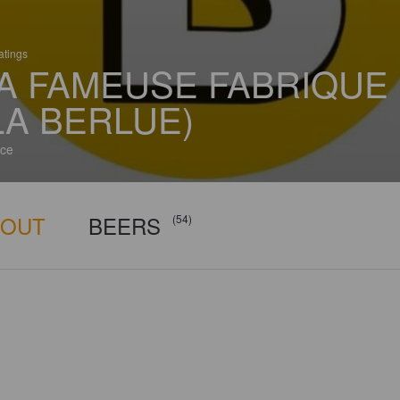
atings
A FAMEUSE FABRIQUE
LA BERLUE)
ce
BOUT
BEERS
(54)