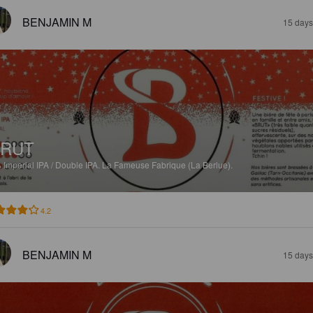
BENJAMIN M
15 days
BRUT
%
Imperial IPA / Double IPA.
La Fameuse Fabrique (La Berlue).
4.2
BENJAMIN M
15 days