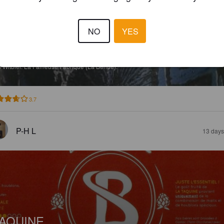
NO
YES
ELLFEST
%
Witbier.
La Fameuse Fabrique (La Berlue).
3.7
P-H L
13 days
AQUINE