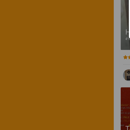
H
4
T