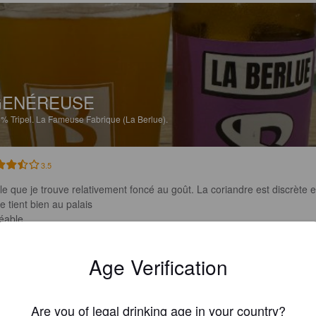
GENÉREUSE
5%
Tripel.
La Fameuse Fabrique (La Berlue).
3.5
ple que je trouve relativement foncé au goût. La coriandre est discrète et
e tient bien au palais 

éable
Age Verification
CHOCOS46
11 days
Are you of legal drinking age in your country?