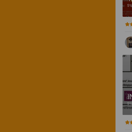
5
I
5