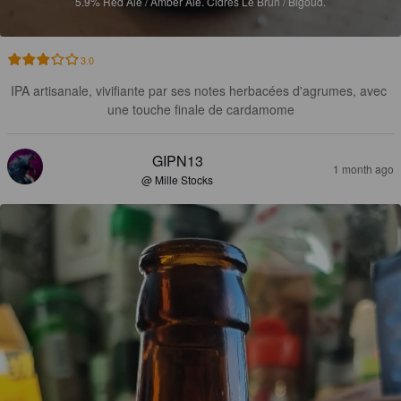
5.9%
Red Ale / Amber Ale.
Cidres Le Brun / Bigoud.
3.0
IPA artisanale, vivifiante par ses notes herbacées d'agrumes, avec 
une touche finale de cardamome
GIPN13
1 month ago
@ Mille Stocks