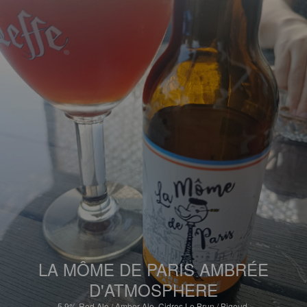
LA MÔME DE PARIS AMBRÉE
D'ATMOSPHERE
5.9%
Red Ale / Amber Ale.
Cidres Le Brun / Bigoud.