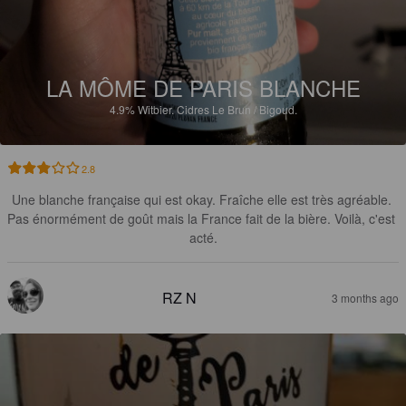
LA MÔME DE PARIS BLANCHE
4.9%
Witbier.
Cidres Le Brun / Bigoud.
2.8
Une blanche française qui est okay. Fraîche elle est très agréable. 
Pas énormément de goût mais la France fait de la bière. Voilà, c'est 
acté.
RZ N
3 months ago