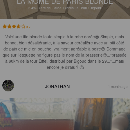
LA MÔME DE PARIS BLONDE
6.4%
Bière de Garde.
Cidres Le Brun / Bigoud.
3.7
Voici une tite blonde toute simple à la robe dorée😎 Simple, mais 
bonne, bien désaltérante, à la saveur céréalière avec un ptit côté 
de pain de mie en bouche, vraiment agréable à boire😊 Dommage 
que sur l'étiquette ne figure pas le nom de la brasserie🙄..."brassée 
à 60km de la tour Eiffel, distribué par Bigoud dans le 29..."...mais 
encore je dirais ? 🤔
JONATHAN
1 month ago