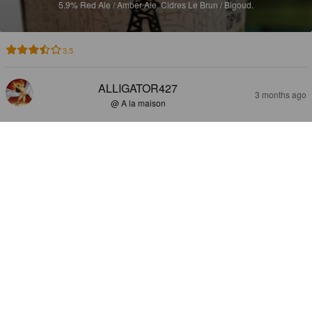
5.9%
Red Ale / Amber Ale.
Cidres Le Brun / Bigoud.
3.5
ALLIGATOR427
3 months ago
@ A la maison