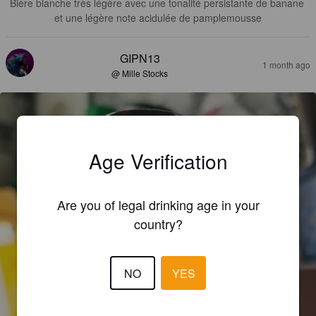
Bière blanche très légère avec une tonalité persistante de banane 
et une légère note acidulée de pamplemousse
GIPN13
1 month ago
@ Mille Stocks
Age Verification
Are you of legal drinking age in your
country?
NO
YES