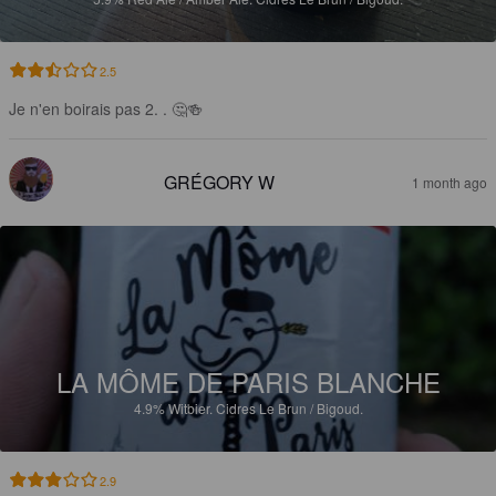
2.5
Je n'en boirais pas 2. . 🤔🍻
GRÉGORY W
1 month ago
LA MÔME DE PARIS BLANCHE
4.9%
Witbier.
Cidres Le Brun / Bigoud.
2.9