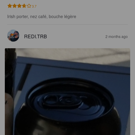
3.7
Irish porter, nez café, bouche légère
REDI.TRB
2 months ago