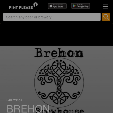
640 ratings
BREHON