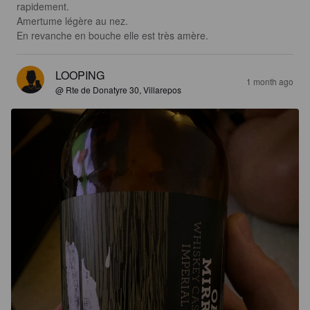
rapidement.

Amertume légère au nez. 

En revanche en bouche elle est très amère.
LOOPING
1 month ago
@ Rte de Donatyre 30, Villarepos