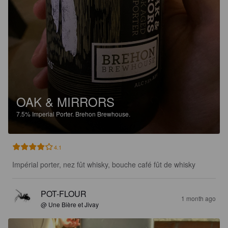
OAK & MIRRORS
7.5%
Imperial Porter.
Brehon Brewhouse.
4.1
Impérial porter, nez fût whisky, bouche café fût de whisky
POT-FLOUR
1 month ago
@ Une Bière et Jivay