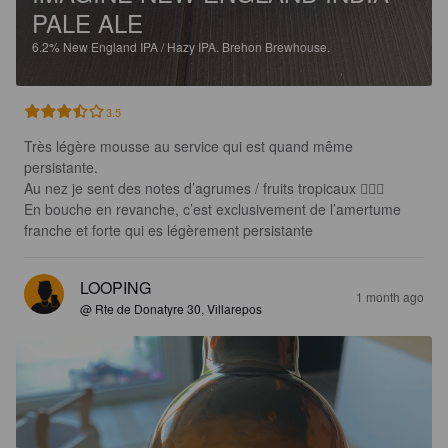
PALE ALE
6.2%
New England IPA / Hazy IPA.
Brehon Brewhouse.
3.5
Très légère mousse au service qui est quand même 
persistante. 

Au nez je sent des notes d’agrumes / fruits tropicaux 🤷🏻‍♂️

En bouche en revanche, c’est exclusivement de l’amertume 
franche et forte qui es légèrement persistante
LOOPING
1 month ago
@ Rte de Donatyre 30, Villarepos