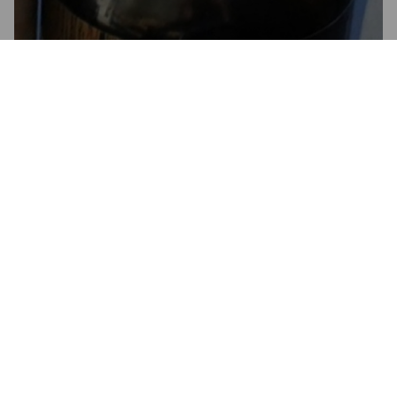
OAK & MIRRORS
7.5%
Imperial Porter.
Brehon Brewhouse.