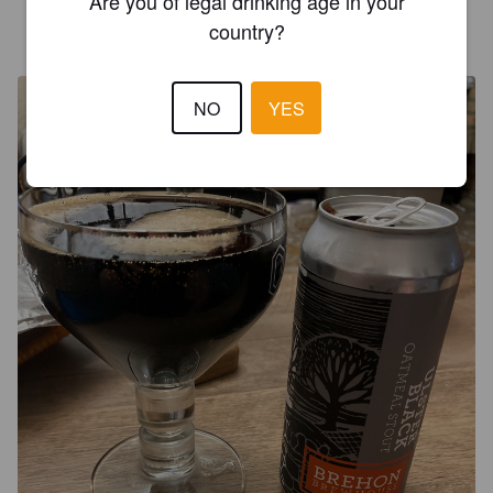
Are you of legal drinking age in your
POT-FLOUR
country?
19 days ago
@ Une Bière et Jivay
NO
YES