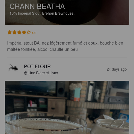
CRANN BEATHA
10%
Imperial Stout.
Brehon Brewhouse.
4.0
Impérial stout BA, nez légèrement fumé et doux, bouche bien 
maltée tonifiée, alcool chauffe un peu
POT-FLOUR
24 days ago
@ Une Bière et Jivay