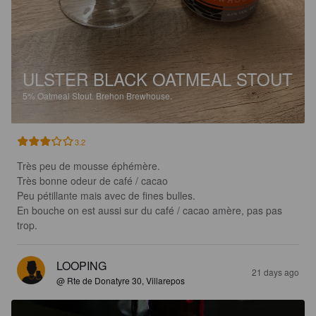
ULSTER BLACK OATMEAL STOUT
5%
Oatmeal Stout.
Brehon Brewhouse.
3.2
Très peu de mousse éphémère. 

Très bonne odeur de café / cacao

Peu pétillante mais avec de fines bulles. 

En bouche on est aussi sur du café / cacao amère, pas pas 
trop.
LOOPING
21 days ago
@ Rte de Donatyre 30, Villarepos