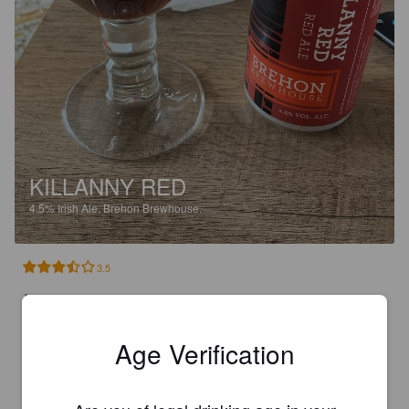
KILLANNY RED
4.5%
Irish Ale.
Brehon Brewhouse.
3.5
Aucune mousse au service. 

Légère caramélisation au nez. 

En bouche ça se confirme. 

Age Verification
Peut pétillante, mais ça pique quand même la langue un 
moment