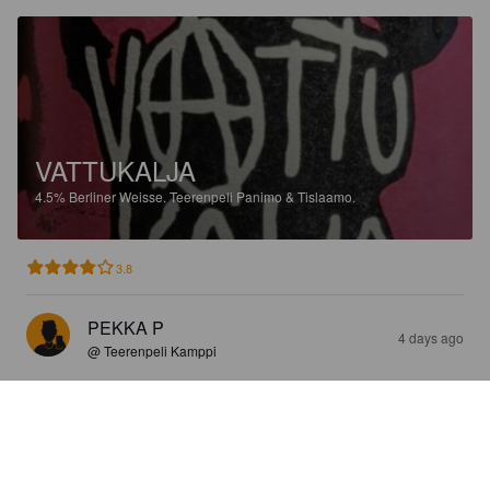
VATTUKALJA
4.5%
Berliner Weisse.
Teerenpeli Panimo & Tislaamo.
3.8
PEKKA P
4 days ago
@ Teerenpeli Kamppi