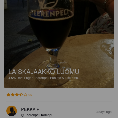
LAISKAJAAKKO LUOMU
4.5%
Dark Lager.
Teerenpeli Panimo & Tislaamo.
3.5
PEKKA P
3 days ago
@ Teerenpeli Kamppi