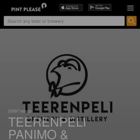
20597 ratings
TEERENPELI
PANIMO &