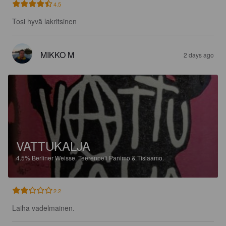
4.5
Tosi hyvä lakritsinen
MIKKO M
2 days ago
VATTUKALJA
4.5%
Berliner Weisse.
Teerenpeli Panimo & Tislaamo.
2.2
Laiha vadelmainen.