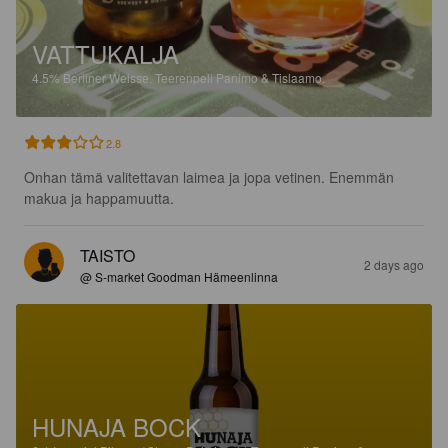
VATTUKALJA
4.5%
Berliner Weisse.
Teerenpeli Panimo & Tislaamo.
2.8
Onhan tämä valitettavan laimea ja jopa vetinen. Enemmän 
makua ja happamuutta.
TAISTO
2 days ago
@ S-market Goodman Hämeenlinna
HUNAJA BOCK