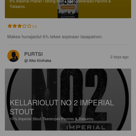
6%
Imperial Pilsner / Strong Pale Lager.
Teerenpeli Panimo &
Tislaamo.
3.2
Makea hunajaolut 6% tekee sopivaan tasapainon.
PURTSI
2 days ago
@ Alko Kivihaka
KELLARIOLUT NO 2 IMPERIAL
STOUT
10%
Imperial Stout.
Teerenpeli Panimo & Tislaamo.