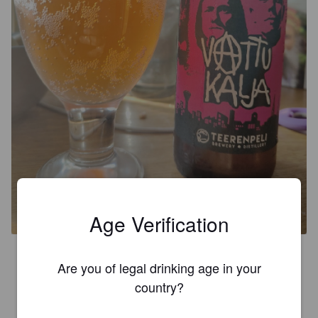
VATTUKALJA
4.5%
Berliner Weisse.
Teerenpeli Panimo & Tislaamo.
Age Verification
2.2
Are you of legal drinking age in your
country?
ORSON
2 days ago
@ Wanha Mestari, Kuusamo