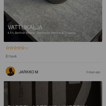
VATTUKALJA
4.5%
Berliner Weisse.
Teerenpeli Panimo & Tislaamo.
0.1
Ei hyvä
JARKKO M
3 days ago