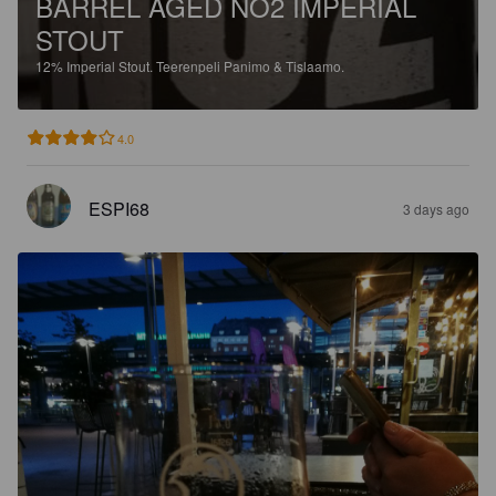
BARREL AGED NO2 IMPERIAL
STOUT
12%
Imperial Stout.
Teerenpeli Panimo & Tislaamo.
4.0
ESPI68
3 days ago