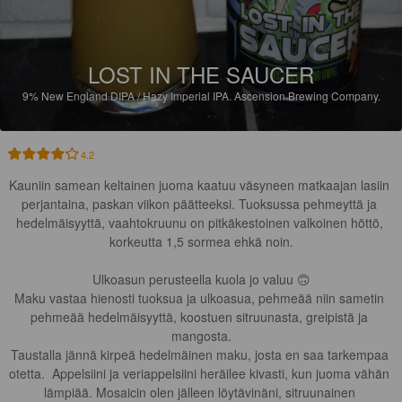
LOST IN THE SAUCER
9%
New England DIPA / Hazy Imperial IPA.
Ascension Brewing Company.
4.2
Kauniin samean keltainen juoma kaatuu väsyneen matkaajan lasiin 
perjantaina, paskan viikon päätteeksi. Tuoksussa pehmeyttä ja 
hedelmäisyyttä, vaahtokruunu on pitkäkestoinen valkoinen höttö, 
korkeutta 1,5 sormea ehkä noin.

Ulkoasun perusteella kuola jo valuu 🙃

Maku vastaa hienosti tuoksua ja ulkoasua, pehmeää niin sametin 
pehmeää hedelmäisyyttä, koostuen sitruunasta, greipistä ja 
mangosta.

Taustalla jännä kirpeä hedelmäinen maku, josta en saa tarkempaa 
otetta.  Appelsiini ja veriappelsiini heräilee kivasti, kun juoma vähän 
lämpiää. Mosaicin olen jälleen löytävinäni, sitruunainen 