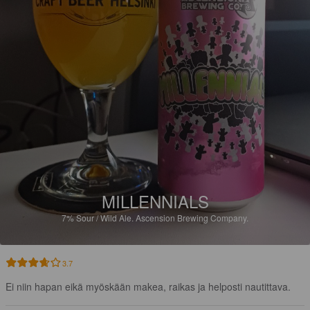
MILLENNIALS
7%
Sour / Wild Ale.
Ascension Brewing Company.
3.7
Ei niin hapan eikä myöskään makea, raikas ja helposti nautittava.