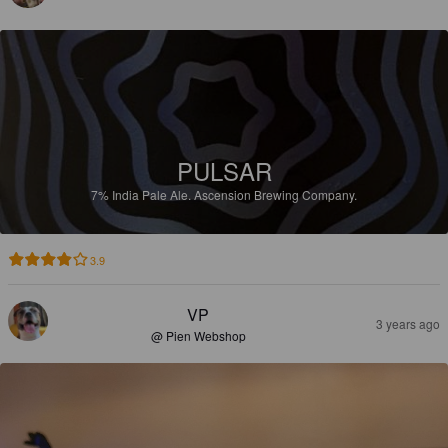
PULSAR
7%
India Pale Ale.
Ascension Brewing Company.
3.9
VP
3 years ago
@ Pien Webshop