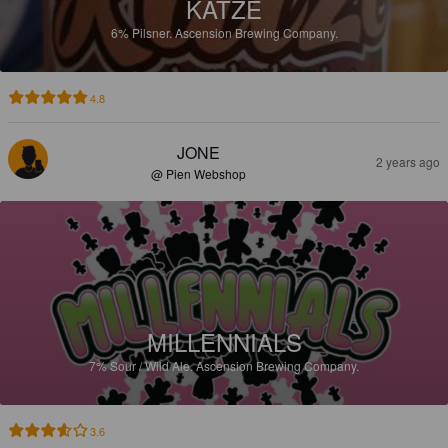
KATZE
6%
Pilsner.
Ascension Brewing Company.
4.8
JONE
2 years ago
@ Pien Webshop
MILLENNIALS
7%
Sour / Wild Ale.
Ascension Brewing Company.
3.6