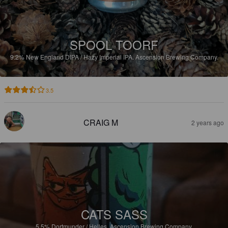
SPOOL TOORF
9.2%
New England DIPA / Hazy Imperial IPA.
Ascension Brewing Company.
3.5
CRAIG M
2 years ago
CATS SASS
5.5%
Dortmunder / Helles.
Ascension Brewing Company.