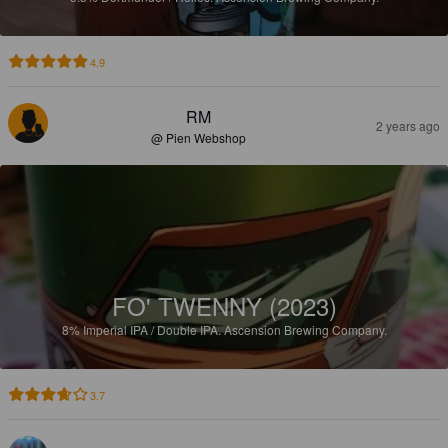
4.9
RM
2 years ago
@ Pien Webshop
FO' TWENNY (2023)
8%
Imperial IPA / Double IPA.
Ascension Brewing Company.
3.7