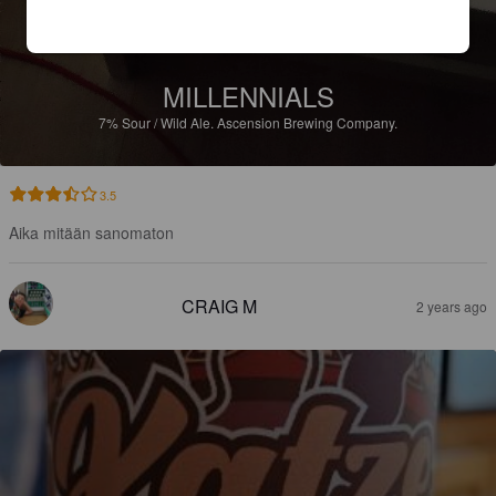
MILLENNIALS
7%
Sour / Wild Ale.
Ascension Brewing Company.
3.5
Aika mitään sanomaton
CRAIG M
2 years ago