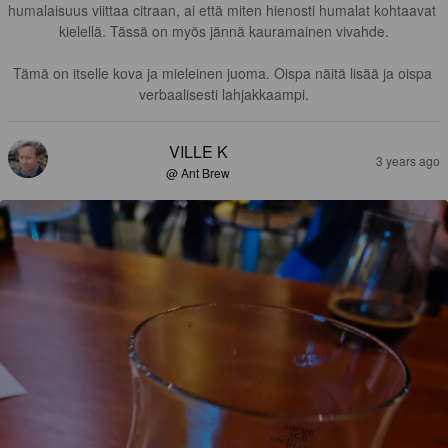
humalaisuus viittaa citraan, ai että miten hienosti humalat kohtaavat 
kielellä. Tässä on myös jännä kauramainen vivahde.

Tämä on itselle kova ja mieleinen juoma. Oispa näitä lisää ja oispa 
verbaalisesti lahjakkaampi.
VILLE K
3 years ago
@ Ant Brew