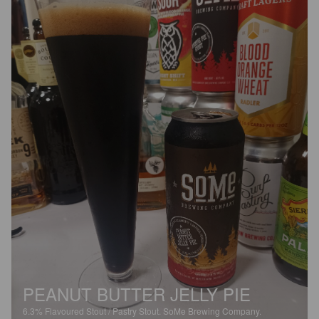
PEANUT BUTTER JELLY PIE
6.3%
Flavoured Stout / Pastry Stout.
SoMe Brewing Company.