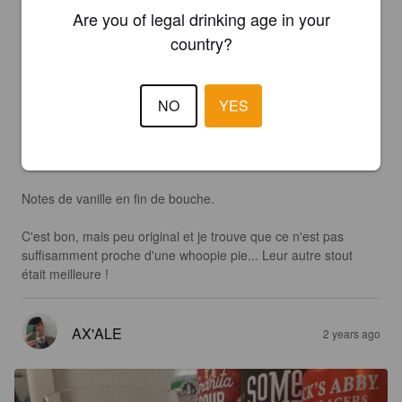
Are you of legal drinking age in your
Robe sombre et rougeâtre. Mousse dense et sombre.

country?
Nez sur le chocolat, et la vanille.

En bouche, stout très bonne mais somme toutes assez 
NO
YES
classique. Je ne retrouve pas trop de notes de biscuit et ce 
n'est pas vraiment une pastry selon moi. Néanmoins on a des 
notes de vanille et de chocolat sympas.

Notes de vanille en fin de bouche.

C'est bon, mais peu original et je trouve que ce n'est pas 
suffisamment proche d'une whoopie pie... Leur autre stout 
était meilleure !
AX'ALE
2 years ago