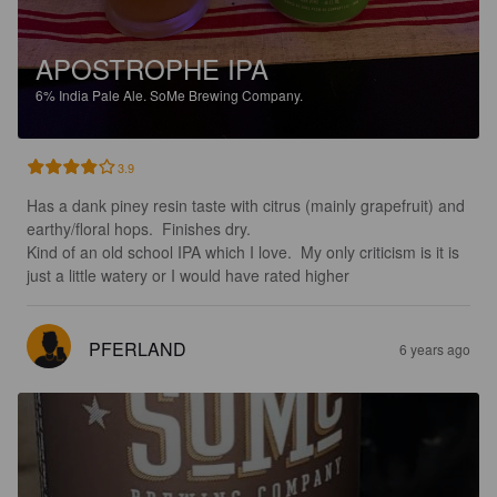
APOSTROPHE IPA
6%
India Pale Ale.
SoMe Brewing Company.
3.9
Has a dank piney resin taste with citrus (mainly grapefruit) and 
earthy/floral hops.  Finishes dry.  

Kind of an old school IPA which I love.  My only criticism is it is 
just a little watery or I would have rated higher
PFERLAND
6 years ago