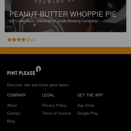
PEANUT BUTTER WHOPPIE PIE
6.3%
Milk Stout / Sweet Stout.
SoMe Brewing Company.
4.0
Discover, rate and share great beers.
COMPANY
LEGAL
GET THE APP
About
Privacy Policy
App Store
Contact
Terms of Service
Google Play
Blog