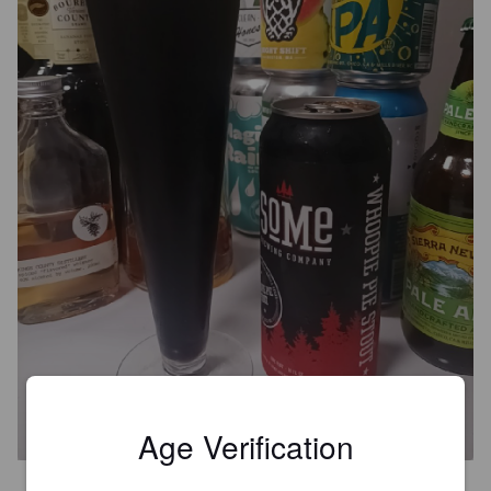
WHOOPIE PIE STOUT
6.3%
Flavoured Stout / Pastry Stout.
SoMe Brewing Company.
Age Verification
3.1