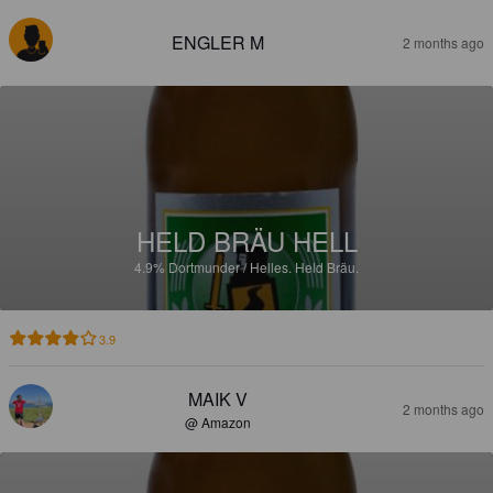
ENGLER M
2 months ago
HELD BRÄU HELL
4.9%
Dortmunder / Helles.
Held Bräu.
3.9
MAIK V
2 months ago
@ Amazon