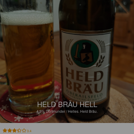
HELD BRÄU HELL
4.9%
Dortmunder / Helles.
Held Bräu.
3.4