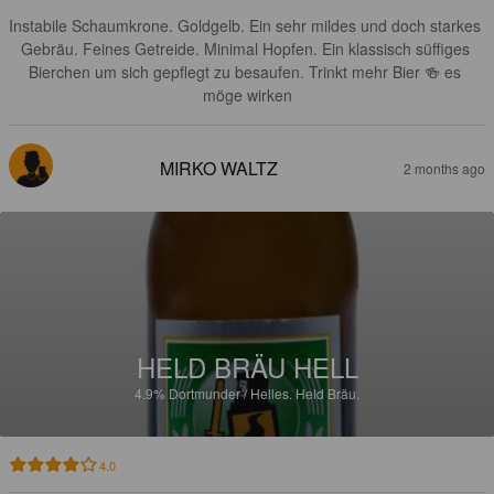
Instabile Schaumkrone. Goldgelb. Ein sehr mildes und doch starkes 
Gebräu. Feines Getreide. Minimal Hopfen. Ein klassisch süffiges 
Bierchen um sich gepflegt zu besaufen. Trinkt mehr Bier 🍻 es 
möge wirken
MIRKO WALTZ
2 months ago
HELD BRÄU HELL
4.9%
Dortmunder / Helles.
Held Bräu.
4.0