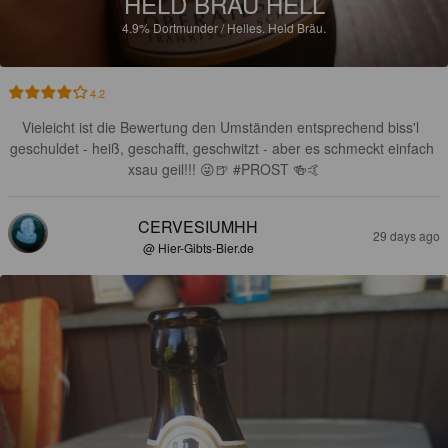
HELD BRÄU HELL
4.9%
Dortmunder / Helles.
Held Bräu.
4.2
Vieleicht ist die Bewertung den Umständen entsprechend biss'l  
geschuldet - heiß, geschafft, geschwitzt - aber es schmeckt einfach 
xsau geil!!! 😜🍺 #PROST 🍻🤙
CERVESIUMHH
29 days ago
@ Hier-Gibts-Bier.de