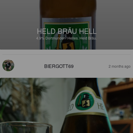
HELD BRÄU HELL
4.9%
Dortmunder / Helles.
Held Bräu.
BIERGOTT69
2 months ago