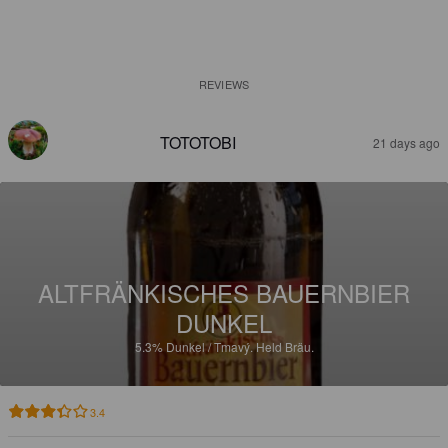
REVIEWS
TOTOTOBI
21 days ago
ALTFRÄNKISCHES BAUERNBIER
DUNKEL
5.3%
Dunkel / Tmavý.
Held Bräu.
3.4