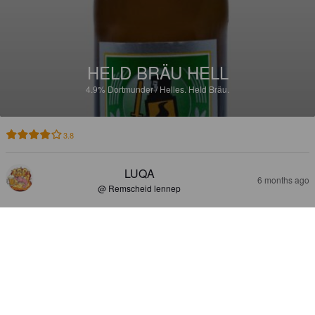
HELD BRÄU HELL
4.9%
Dortmunder / Helles.
Held Bräu.
3.8
LUQA
6 months ago
@ Remscheid lennep