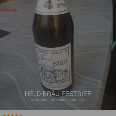
HELD BRÄU FESTBIER
5.3%
Oktoberfest / Märzen.
Held Bräu.