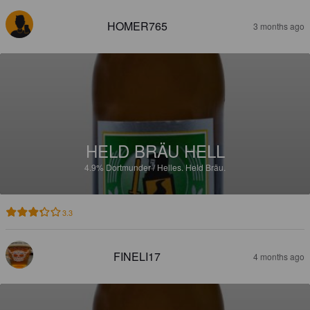
HOMER765
3 months ago
HELD BRÄU HELL
4.9%
Dortmunder / Helles.
Held Bräu.
3.3
FINELI17
4 months ago