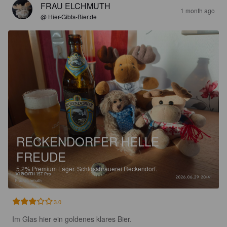
FRAU ELCHMUTH
1 month ago
@ Hier-Gibts-Bier.de
RECKENDORFER HELLE
FREUDE
5.2%
Premium Lager.
Schlossbrauerei Reckendorf.
3.0
Im Glas hier ein goldenes klares Bier.
