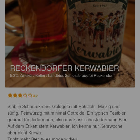
RECKENDORFER KERWABIER
5.3%
Zwickel / Keller / Landbier.
Schlossbrauerei Reckendorf.
3.2
Stabile Schaumkrone. Goldgelb mit Rotstich.  Malzig und 
süffig. Feinwürzig mit minimal Getreide. Ein typisch Festbier 
gebraut für Jedermann, also das klassische Jedermann Bier. 
Auf dem Etikett steht Kerwabier. Ich kenne nur Kehrwoche 
aber nicht Kerwa. 

Trinkt mehr Bier 🍻 es möge wirken