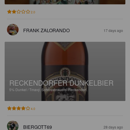
2.0
FRANK ZALORANDO
17 days ago
RECKENDORFER DUNKELBIER
5%
Dunkel / Tmavý.
Schlossbrauerei Reckendorf.
4.0
BIERGOTT69
28 days ago