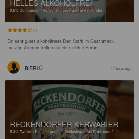
HELLES ALKOHOLFREI
0.5%
Dortmunder / Helles.
Schlossbrauerei Reckendorf.
3.8
Ein sehr gutes alkoholfreies Bier. Stark im Geschmack, 
malzige Aromen treffen auf eine leichte Herbe.
BIERLÜ
17 days ago
RECKENDORFER KERWABIER
5.3%
Zwickel / Keller / Landbier.
Schlossbrauerei Reckendorf.