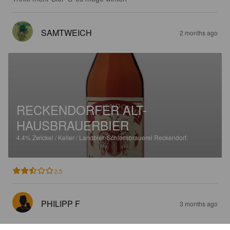
SAMTWEICH
2 months ago
RECKENDORFER ALT-
HAUSBRAUERBIER
4.4%
Zwickel / Keller / Landbier.
Schlossbrauerei Reckendorf.
2.5
PHILIPP F
3 months ago