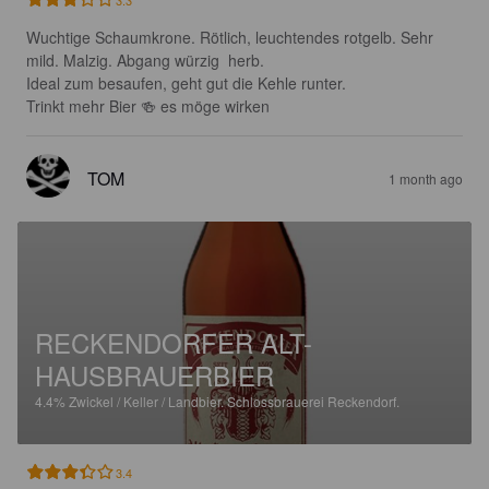
Wuchtige Schaumkrone. Rötlich, leuchtendes rotgelb. Sehr 
mild. Malzig. Abgang würzig  herb.

Ideal zum besaufen, geht gut die Kehle runter.

Trinkt mehr Bier 🍻 es möge wirken
TOM
1 month ago
RECKENDORFER ALT-
HAUSBRAUERBIER
4.4%
Zwickel / Keller / Landbier.
Schlossbrauerei Reckendorf.
3.4