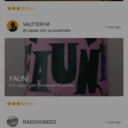
2.9
VALTTERI M
1 year ago
@ Lepaan viini- ja puutarhatila
FAUNI
5.4%
Apple Cider.
Panimoinen & Lemmes.
3.3
RASDIVONDEE
1 year ago