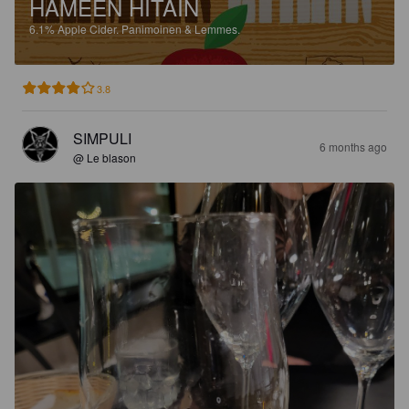
HÄMEEN HITAIN
6.1%
Apple Cider.
Panimoinen & Lemmes.
3.8
SIMPULI
6 months ago
@ Le blason