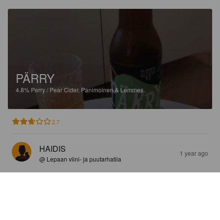
PÄRRY
4.8%
Perry / Pear Cider.
Panimoinen & Lemmes.
2.7
HAIDIS
1 year ago
@ Lepaan viini- ja puutarhatila