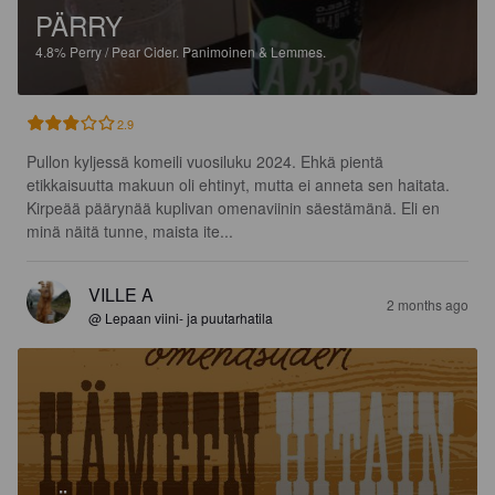
PÄRRY
4.8%
Perry / Pear Cider.
Panimoinen & Lemmes.
2.9
Pullon kyljessä komeili vuosiluku 2024. Ehkä pientä 
etikkaisuutta makuun oli ehtinyt, mutta ei anneta sen haitata. 
Kirpeää päärynää kuplivan omenaviinin säestämänä. Eli en 
minä näitä tunne, maista ite...
VILLE A
2 months ago
@ Lepaan viini- ja puutarhatila