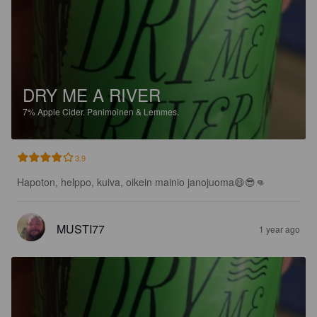
DRY ME A RIVER
7%
Apple Cider.
Panimoinen & Lemmes.
3.9
Hapoton, helppo, kuiva, oikein mainio janojuoma😄😎👊
MUSTI77
1 year ago