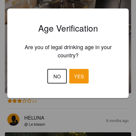
Age Verification
Are you of legal drinking age in your
country?
HÄMEEN HITAIN
NO
YES
6.1%
Apple Cider.
Panimoinen & Lemmes.
3.0
HELUNA
6 months ago
@ Le blason