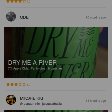
4.0
ODE
10 months ago
DRY ME A RIVER
7%
Apple Cider.
Panimoinen & Lemmes.
3.0
MIKOHEIKKI
11 months ago
@ Lepaan viini- ja puutarhatila