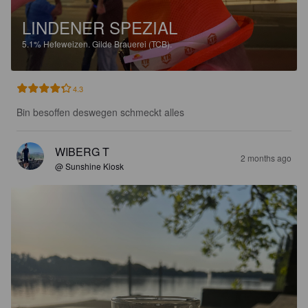
LINDENER SPEZIAL
5.1%
Hefeweizen.
Gilde Brauerei (TCB).
4.3
Bin besoffen deswegen schmeckt alles
WIBERG T
2 months ago
@ Sunshine Kiosk