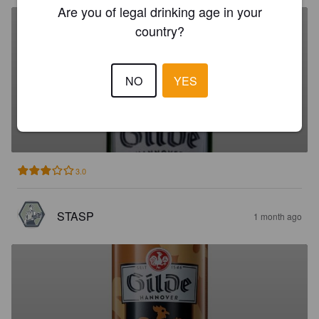
Are you of legal drinking age in your
country?
NO
YES
GILDE PILSENER
4.9%
Pilsner.
Gilde Brauerei (TCB).
3.0
STASP
1 month ago