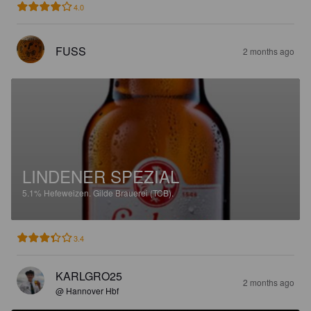
4.0
FUSS
2 months ago
LINDENER SPEZIAL
5.1%
Hefeweizen.
Gilde Brauerei (TCB).
3.4
KARLGRO25
2 months ago
@ Hannover Hbf