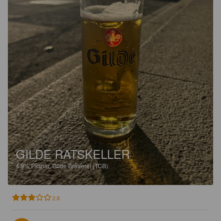
GILDE RATSKELLER
4.9%
Pilsner.
Gilde Brauerei (TCB).
2.8