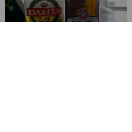
GILDE RATSKELLER
4.9%
Pilsner.
Gilde Brauerei (TCB).
4.1
Wenn das Bier im Antrunk schon so gut schmeckt, dass es im 
Abgang schon gar mich mehr schlecht schmecken kann. 

Erfrischend leicht herb und ziemlich süffig.