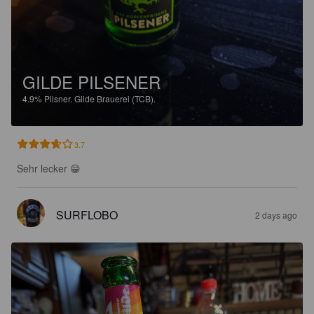
GILDE PILSENER
4.9%
Pilsner.
Gilde Brauerei (TCB).
3.7
Sehr lecker 😁
SURFLOBO
2 days ago