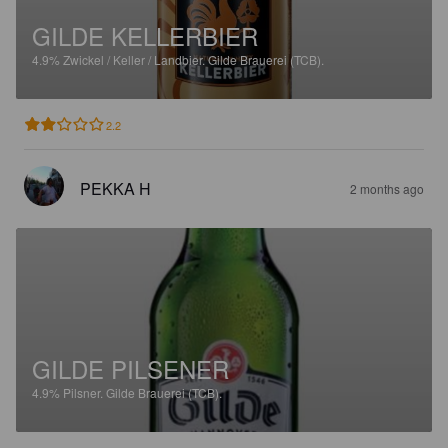
GILDE KELLERBIER
4.9%
Zwickel / Keller / Landbier.
Gilde Brauerei (TCB).
2.2
PEKKA H
2 months ago
GILDE PILSENER
4.9%
Pilsner.
Gilde Brauerei (TCB).