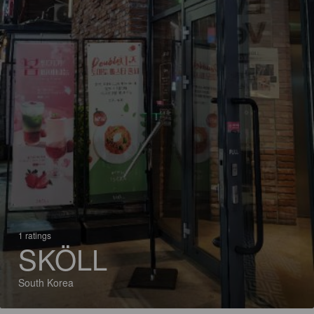
1 ratings
SKÖLL
South Korea