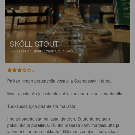
SKÖLL STOUT
5.9%
Foreign Stout / Export Stout.
SKÖLL.
3.3
Paikan nimen perusteella voisi olla Suomessakin tämä.

Musta, paksulla ja isokuplaisella, vaaleanruskealla vaahdolla.

Tuoksussa ujoa paahteista mallasta.

Imelän paahteista mallasta kärkeen. Suutuntumaltaan 
paksuhko ja poreileva. Runko makeaa kahvimarjaisuutta ja 
vaimeasti tummaa suklaata. Jälkimaussa ujosti  kuivakkaa 