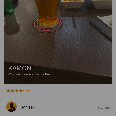
KAMON
6%
India Pale Ale.
Panda Beer.
3.8
JANI H
1 year ago