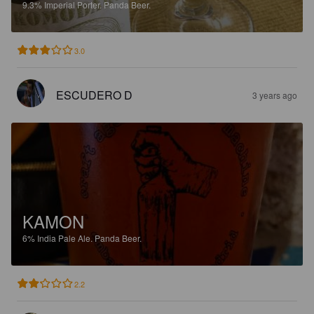
9.3%
Imperial Porter.
Panda Beer.
3.0
ESCUDERO D
3 years ago
KAMON
6%
India Pale Ale.
Panda Beer.
2.2