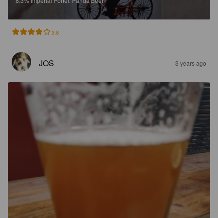
8.3%
Imperial Porter.
Panda Beer.
3.8
JOS
3 years ago