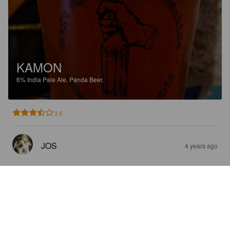
KAMON
6%
India Pale Ale.
Panda Beer.
3.5
JOS
4 years ago