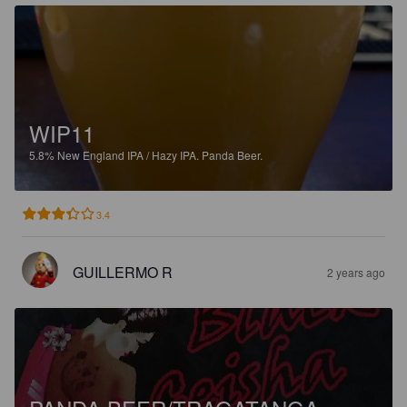
WIP11
5.8%
New England IPA / Hazy IPA.
Panda Beer.
3.4
GUILLERMO R
2 years ago