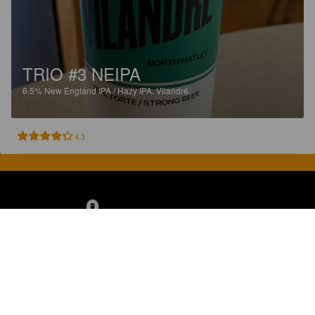
TRIO #3 NEIPA
6.5%
New England IPA / Hazy IPA.
Vilandré.
4.3
Discover, rate and share great beers.
COMPANY
LEGAL
GET THE APP
About
Privacy Policy
App Store
Contact
Terms of Service
Google Play