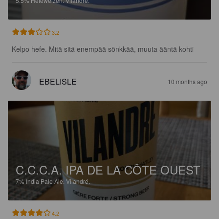
5.5%
Hefeweizen.
Vilandré.
3.2
Kelpo hefe. Mitä sitä enempää sönkkää, muuta ääntä kohti
EBELISLE
10 months ago
C.C.C.A. IPA DE LA CÔTE OUEST
7%
India Pale Ale.
Vilandré.
4.2