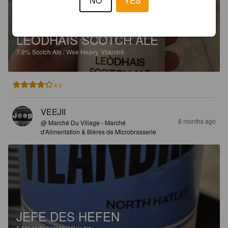
NO
YES
LEÒDHAIS SCOTCH ALE
7.9%
Scotch Ale / Wee Heavy.
Vilandré.
4.3
VEEJII
8 months ago
@ Marché Du Village - Marché
d'Alimentation & Bières de Microbrasserie
JEFE DES HEFEN