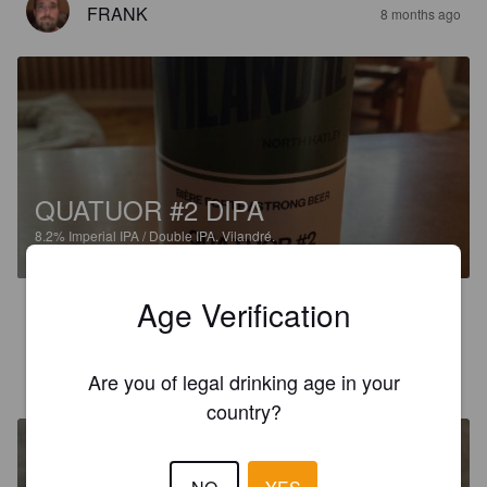
FRANK
8 months ago
QUATUOR #2 DIPA
8.2%
Imperial IPA / Double IPA.
Vilandré.
Age Verification
4.2
FRANK
8 months ago
Are you of legal drinking age in your
country?