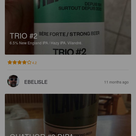
TRIO #2
6.5%
New England IPA / Hazy IPA.
Vilandré.
4.2
EBELISLE
11 months ago