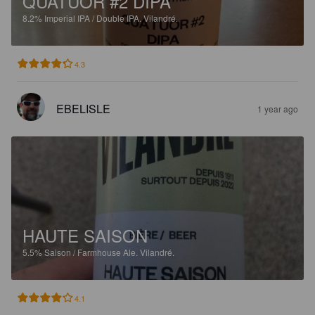
QUATUOR #2 DIPA
8.2%
Imperial IPA / Double IPA.
Vilandré.
4.3
EBELISLE
1 year ago
HAUTE SAISON
5.5%
Saison / Farmhouse Ale.
Vilandré.
4.1