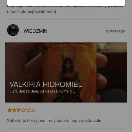
Maridaje: sabores fuertes (carnes, quesos curados) y postres 
(chocolate especialmente)
WIEDZMIN
3 years ago
VALKIRIA HIDROMIEL
5.2%
Spiced Beer.
Cervezas Enigma, S.L.
2.6
Sabe más bien poco, muy suave, nada destacable.