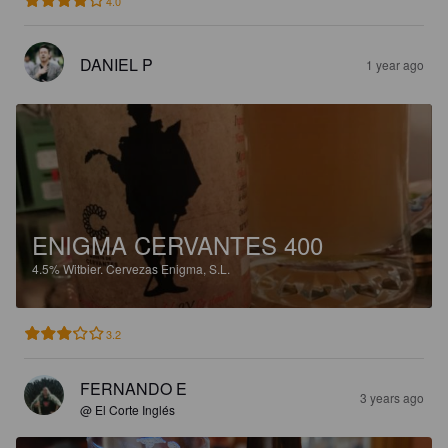
4.0
DANIEL P
1 year ago
ENIGMA CERVANTES 400
4.5%
Witbier.
Cervezas Enigma, S.L.
3.2
FERNANDO E
3 years ago
@ El Corte Inglés