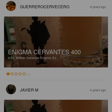
GUERREROCERVECERO
4 years ago
ENIGMA CERVANTES 400
4.5%
Witbier.
Cervezas Enigma, S.L.
1.1
JAVIER M
4 years ago