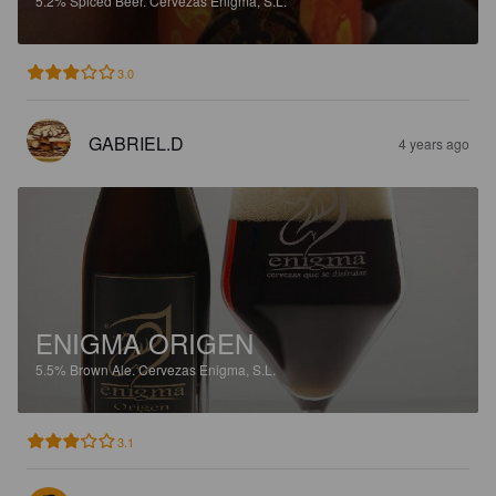
5.2%
Spiced Beer.
Cervezas Enigma, S.L.
3.0
GABRIEL.D
4 years ago
ENIGMA ORIGEN
5.5%
Brown Ale.
Cervezas Enigma, S.L.
3.1