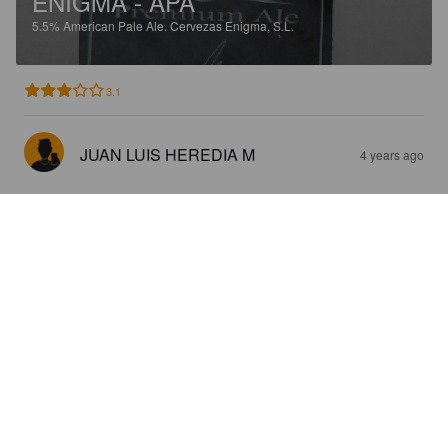
ENIGMA - APA
5.5%
American Pale Ale.
Cervezas Enigma, S.L.
3.1
JUAN LUIS HEREDIA M
4 years ago
ENIGMA - APA
5.5%
American Pale Ale.
Cervezas Enigma, S.L.
3.7