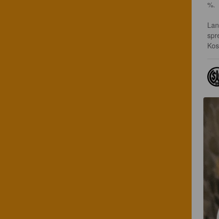
%.

Lan
spr
Kos