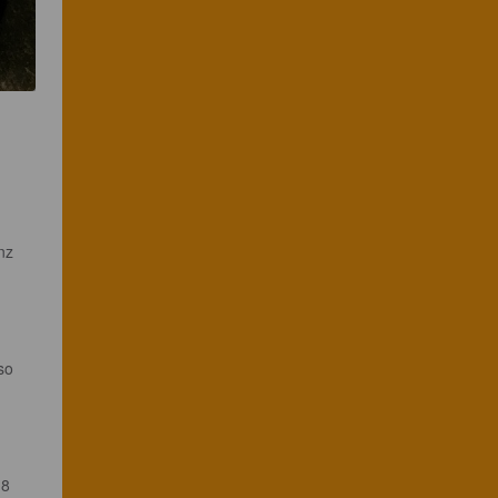
nz 
so 
,8 