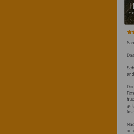
5.
Sch
Das
Seh
and
Der
Ros
fru
gut
favo
Nac
auc