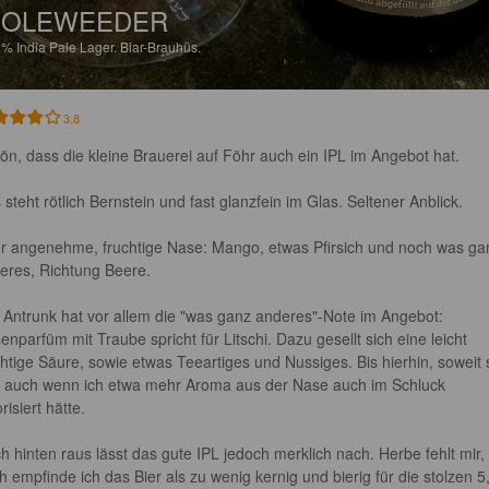
HOLEWEEDER
8%
India Pale Lager.
Biar-Brauhüs.
3.8
ön, dass die kleine Brauerei auf Föhr auch ein IPL im Angebot hat.

 steht rötlich Bernstein und fast glanzfein im Glas. Seltener Anblick.

r angenehme, fruchtige Nase: Mango, etwas Pfirsich und noch was ga
eres, Richtung Beere.

 Antrunk hat vor allem die "was ganz anderes"-Note im Angebot: 
enparfüm mit Traube spricht für Litschi. Dazu gesellt sich eine leicht 
chtige Säure, sowie etwas Teeartiges und Nussiges. Bis hierhin, soweit 
, auch wenn ich etwa mehr Aroma aus der Nase auch im Schluck 
risiert hätte.

h hinten raus lässt das gute IPL jedoch merklich nach. Herbe fehlt mir, 
h empfinde ich das Bier als zu wenig kernig und bierig für die stolzen 5