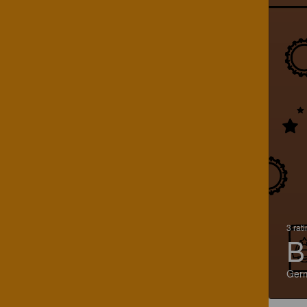
3 rat
B
Ger