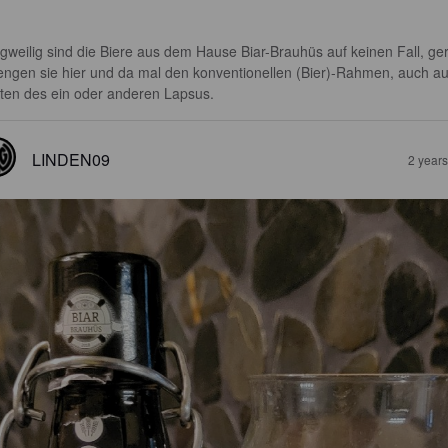
gweilig sind die Biere aus dem Hause Biar-Brauhüs auf keinen Fall, ge
engen sie hier und da mal den konventionellen (Bier)-Rahmen, auch au
ten des ein oder anderen Lapsus.
LINDEN09
2 year