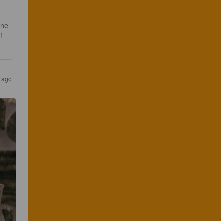
rne 
f 
s ago