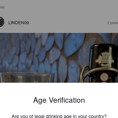
EWS
LINDEN09
2 year
Age Verification
Are you of legal drinking age in your country?