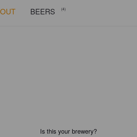
BOUT
BEERS
(4)
Is this your brewery?