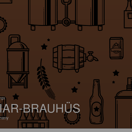
ings
IAR-BRAUHÜS
many