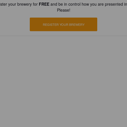
ster your brewery for
FREE
and be in control how you are presented in
Please!
REGISTER YOUR BREWERY