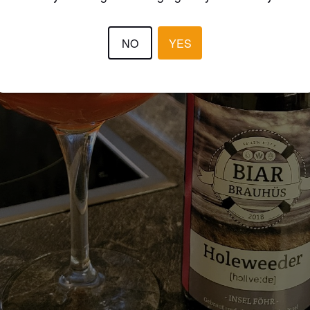
NO
YES