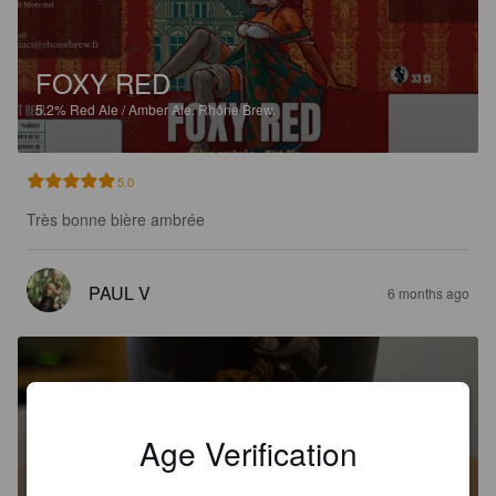
FOXY RED
5.2%
Red Ale / Amber Ale.
Rhône Brew.
5.0
Très bonne bière ambrée
PAUL V
6 months ago
Age Verification
LE BOURREAU