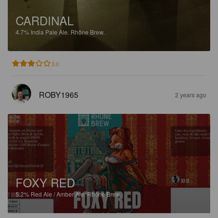
CARDINAL
4.7%
India Pale Ale.
Rhône Brew.
3.0
ROBY1965
2 years ago
FOXY RED
5.2%
Red Ale / Amber Ale.
Rhône Brew.