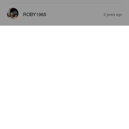
ROBY1965
2 years ago
LE DAUPHIN
5%
Cream Ale.
Rhône Brew.
3.0
Une Blonde classique, bien maltée, avec une jolie petite 
amertume en fin de bouche, un bel équilibre, agréable à boire.