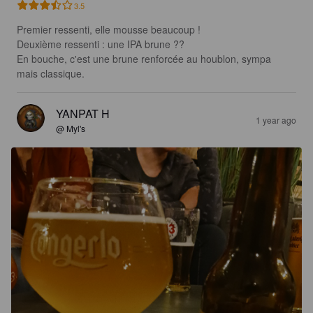
3.5
Premier ressenti, elle mousse beaucoup !

Deuxième ressenti : une IPA brune ??

En bouche, c'est une brune renforcée au houblon, sympa 
mais classique.
YANPAT H
1 year ago
@ Myl's