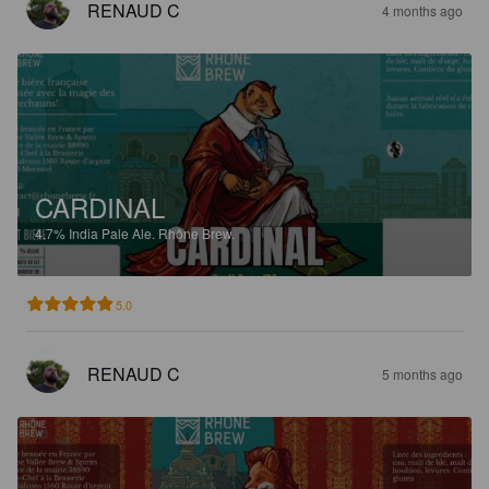
RENAUD C
4 months ago
CARDINAL
4.7%
India Pale Ale.
Rhône Brew.
5.0
RENAUD C
5 months ago