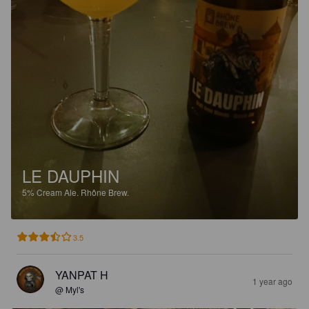
LE DAUPHIN
5%
Cream Ale.
Rhône Brew.
3.5
YANPAT H
1 year ago
@ Myl's