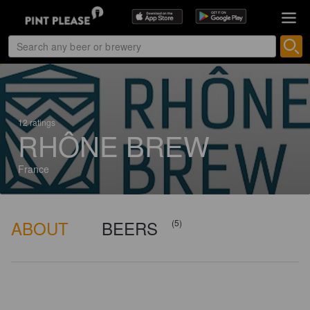
12 ratings
RHÔNE BREW
France
ABOUT
BEERS
(5)