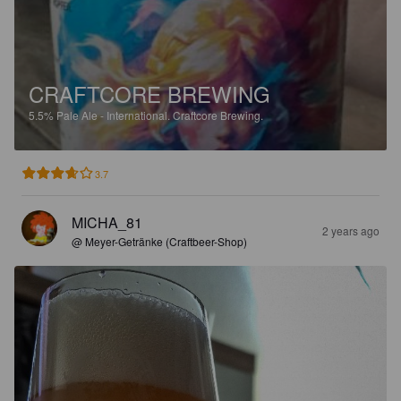
CRAFTCORE BREWING
5.5%
Pale Ale - International.
Craftcore Brewing.
3.7
MICHA_81
2 years ago
@ Meyer-Getränke (Craftbeer-Shop)