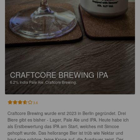
CRAFTCORE BREWING IPA
6.2%
India Pale Ale.
Craftcore Brewing.
3.6
Craftcore Brewing wurde erst 2023 in Berlin gegründet. Drei 
Biere gibt es bisher - Lager, Pale Ale und IPA. Heute habe ich 
als Erstbewertung das IPA am Start, welches mit Simcoe 
gehopft wurde. Das hellorange Bier ist trüb wie Nektar und 
baut eine schöne, feine Krone auf, die Ausdauer zeigt. Der 