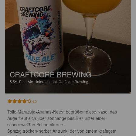
CRAFTCORE BREWING
5.5%
Pale Ale - International.
Craftcore Brewing.
4.2
Tolle Maracuja-Ananas-Noten begrüßen diese Nase, das 
Auge freut sich über sonnengelbes Bier unter einer 
schneeweißen Schaumkrone.

Spritzig trocken-herber Antrunk, der von einem kräftigem 