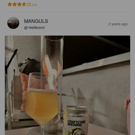
3.6
MANGULS
2 years ago
@ Heilbronn