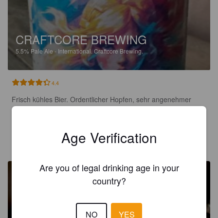
CRAFTCORE BREWING
5.5%
Pale Ale - International.
Craftcore Brewing.
4.4
Frisch kühles Bier. Ordentlicher Hopfen, sehr angenehmer 
Geschmack! Prost!
Age Verification
AARON_DANTE
2 years ago
Are you of legal drinking age in your
country?
NO
YES