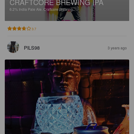
CRAFTCORE BREWING IPA
6.2%
India Pale Ale.
Craftcore Brewing.
3.7
PILS98
3 years ago