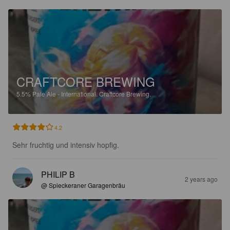
CRAFTCORE BREWING
5.5%
Pale Ale - International.
Craftcore Brewing.
4.2
Sehr fruchtig und intensiv hopfig.
PHILIP B
2 years ago
@ Spieckeraner Garagenbräu