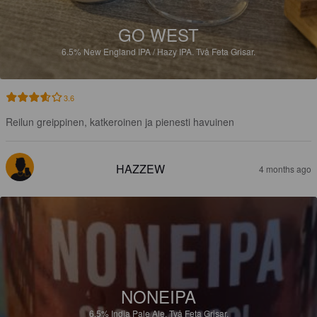
GO WEST
6.5%
New England IPA / Hazy IPA.
Två Feta Grisar.
3.6
Reilun greippinen, katkeroinen ja pienesti havuinen
HAZZEW
4 months ago
NONEIPA
6.5%
India Pale Ale.
Två Feta Grisar.