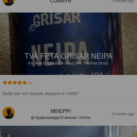
CONNY8
2 months ago
TVÅ FETA GRISAR NEIPA
6%
New England IPA / Hazy IPA.
Två Feta Grisar.
5.0
Detta var min kompis Jespers nr 1000!!
MSIEPPI
3 months ago
@ Systembolaget E-service / Online