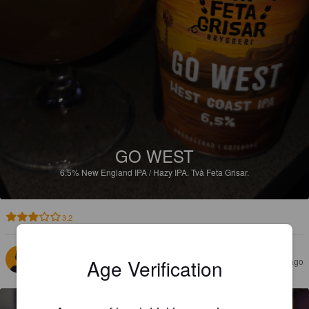
GO WEST
6.5%
New England IPA / Hazy IPA.
Två Feta Grisar.
3.2
DOTTORE STRANOAMORE
Age Verification
7 days ago