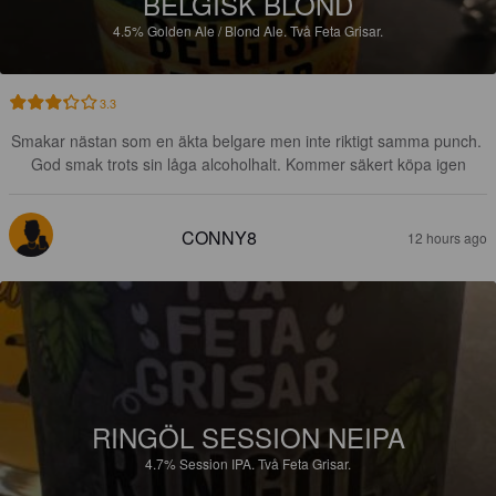
BELGISK BLOND
4.5%
Golden Ale / Blond Ale.
Två Feta Grisar.
3.3
Smakar nästan som en äkta belgare men inte riktigt samma punch. 
God smak trots sin låga alcoholhalt. Kommer säkert köpa igen
CONNY8
12 hours ago
RINGÖL SESSION NEIPA
4.7%
Session IPA.
Två Feta Grisar.