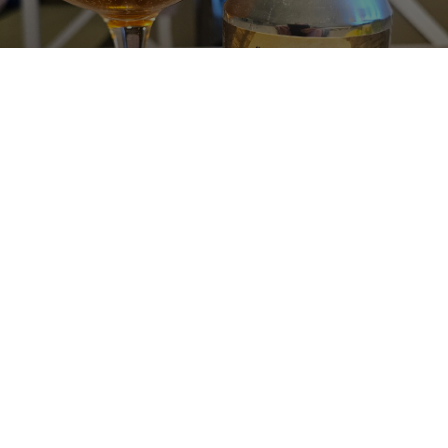
DOUBLE PIGLET
11%
Barley Wine.
Två Feta Grisar.
3.0
Aika kevyt runkoinen. Maku on ihan kohtuullinen, sekin kevyehkö. 

Posket sai lämpenemään