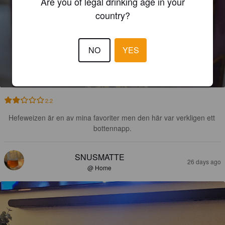
Are you of legal drinking age in your
country?
NO
YES
ESTER
5.6%
Wheat Beer / Wheat Ale.
Två Feta Grisar.
2.2
Hefeweizen är en av mina favoriter men den här var verkligen ett 
bottennapp.
SNUSMATTE
26 days ago
@ Home