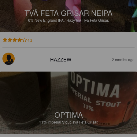
TVÅ FETA GRISAR NEIPA
6%
New England IPA / Hazy IPA.
Två Feta Grisar.
4.2
HAZZEW
2 months ago
OPTIMA
11%
Imperial Stout.
Två Feta Grisar.