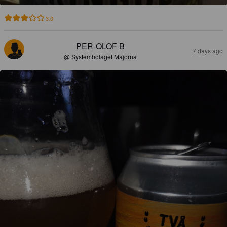
3.0
PER-OLOF B
7 days ago
@ Systembolaget Majorna