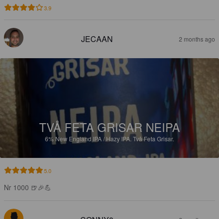
3.9
JECAAN
2 months ago
TVÅ FETA GRISAR NEIPA
6%
New England IPA / Hazy IPA.
Två Feta Grisar.
5.0
Nr 1000 🍺🎉💪